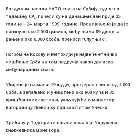
Ваздушни напади НАТО снага на Србију, односно
тадашњу СРЈ, почели су на данашњи дан прије 25
година – 24. марта 1999. године. Процијењено је да је
погинуло око 2.500 цивила, међу њима 89 дјеце, а
рањено око 6.000 особа, преноси "Спутњик".
Погром на Косову и Метохији је највеће етничко
чишћење Срба на том подручју након доласка
међународних снага.
Убијено је најмање 19 људи, протјерано више од 4.000
Срба, а запаљено и уништено око 900 кућа и 35
хришћанских светиња, укључујући и манастир
Богородицу Љевишку под заштитом Унеска.
Трибину у Подгорици организовало је Удружење
књижевника Црне Горе.