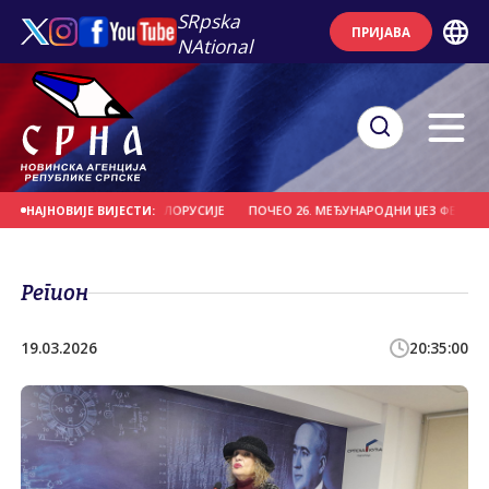
SRpska
ПРИЈАВА
NAtional
ИО "ВИТЕБСК" ИЗ БЈЕЛОРУСИЈЕ
ПОЧЕО 26. МЕЂУНАРОДНИ ЏЕЗ ФЕСТИВАЛ Н
НАЈНОВИЈЕ ВИЈЕСТИ:
Регион
19.03.2026
20:35:00