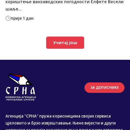
кориштење ванзаводских погодности Елфете Весели
шаље...
прије 1 дан
Учитај још
ЗА ДОПИСНИКЕ
Агенција "СРНА" пружа корисницима својих сервиса
цјеловито и брзо извјештавање. Њене вијести и други