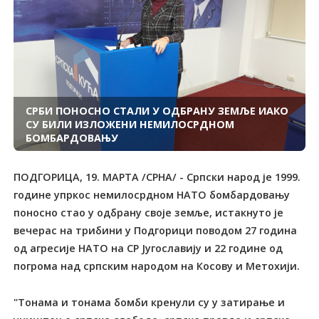
СРБИ ПОНОСНО СТАЛИ У ОДБРАНУ ЗЕМЉЕ ИАКО
СУ БИЛИ ИЗЛОЖЕНИ НЕМИЛОСРДНОМ
БОМБАРДОВАЊУ
ПОДГОРИЦА, 19. МАРТА /СРНА/ - Српски народ је 1999.
године упркос немилосрдном НАТО бомбардовању
поносно стао у одбрану своје земље, истакнуто је
вечерас на трибини у Подгорици поводом 27 година
од агресије НАТО на СР Југославију и 22 године од
погрома над српским народом на Косову и Метохији.
"Тонама и тонама бомби кренули су у затирање и