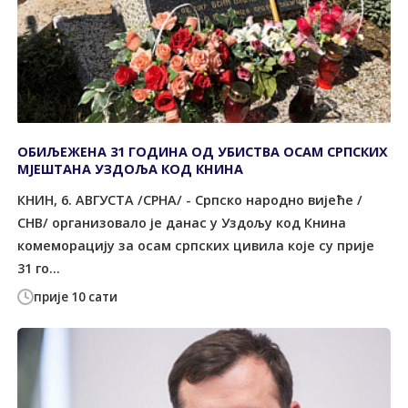
ОБИЉЕЖЕНА 31 ГОДИНА ОД УБИСТВА ОСАМ СРПСКИХ
МЈЕШТАНА УЗДОЉА КОД КНИНА
КНИН, 6. АВГУСТА /СРНА/ - Српско народно вијеће /
СНВ/ организовало је данас у Уздољу код Книна
комеморацију за осам српских цивила које су прије
31 го...
прије 10 сати