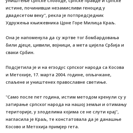
уништење српске слободе, српске правде и српске
истине, починивши незамисливи геноцид у
двадесетом веку", рекла је потпредсједник
Удружења књижевника Црне Горе Милица Краљ.
Она је напоменула да су жртве тог бомбардовања
били дјеце, цивили, војници, а мета цијела Србија и
сваки Србин.
Подсјетила је и на егзодус српског народа са Косова
и Метохије, 17. марта 2004. године, опљачкане,
спаљене и уништенех православне светиње.
"Само после пет година, истим методом кренули су у
затирање српског народа на нашој земљи и отимању
територије, у злоделима којима се не слути крај",
нагласила је Краљ, те констатовала да је данашње
Косово и Метохија примјер гета.