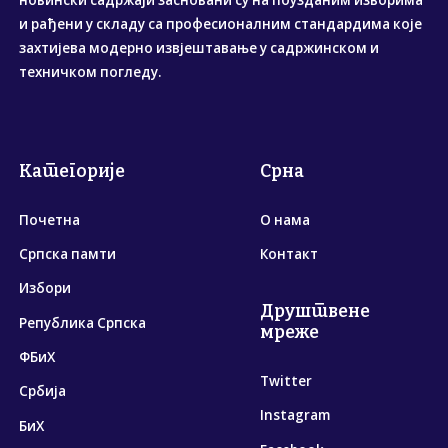
новински садржаји засновани су на поузданим изворима
и рађени у складу са професионалним стандардима које
захтијева модерно извјештавање у садржинском и
техничком погледу.
Категорије
Срна
Почетна
О нама
Српска памти
Контакт
Избори
Друштвене
Република Српска
мреже
ФБиХ
Twitter
Србија
Instagram
БиХ