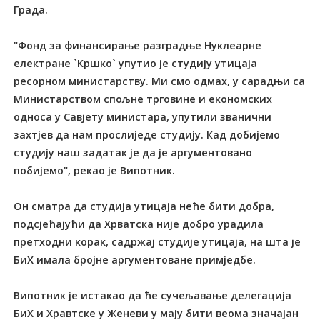
Града.
"Фонд за финансирање разградње Нуклеарне
електране `Кршко` упутио је студију утицаја
ресорном министарству. Ми смо одмах, у сарадњи са
Министарством спољне трговине и економских
односа у Савјету министара, упутили званични
захтјев да нам прослиједе студију. Кад добијемо
студију наш задатак је да је аргументовано
побијемо", рекао је Випотник.
Он сматра да студија утицаја неће бити добра,
подсјећајући да Хрватска није добро урадила
претходни корак, садржај студије утицаја, на шта је
БиХ имала бројне аргументоване примједбе.
Випотник је истакао да ће сучељавање делегација
БиХ и Хравтске у Женеви у мају бити веома значајан