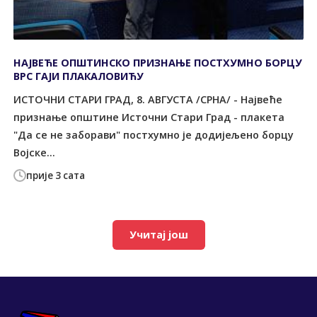
НАЈВЕЋЕ ОПШТИНСКО ПРИЗНАЊЕ ПОСТХУМНО БОРЦУ
ВРС ГАЈИ ПЛАКАЛОВИЋУ
ИСТОЧНИ СТАРИ ГРАД, 8. АВГУСТА /СРНА/ - Највеће
признање општине Источни Стари Град - плакета
"Да се не заборави" постхумно је додијељено борцу
Војске...
прије 3 сата
Учитај још