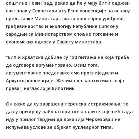
општине Нови Град, рекао да ће у мају бити одржан
састанак у Секретаријату Еспо конвенције на основу
представке Министарства за просторно уређење,
грађевинарство и екологију Републике Српске у
сарадњи са Министарством спољне трговине и
економских односа у Савјету министара.
"БиХ и Хрватска добиле су 180 питања на која треба
да одговоре аргументовано. Осим тога,
аргументоване представке смо прослиједили и
Архуској конвенцији. Желимо да заштитимо своја
права", нагласио је Випотник.
Он каже да су завршена теренска истраживања, те
да су при крају лабораторијске анализе које већ сада
иду у прилог тврдњи да локација Черкезовац не
испуњава услове за објекат нуклеарног типа.