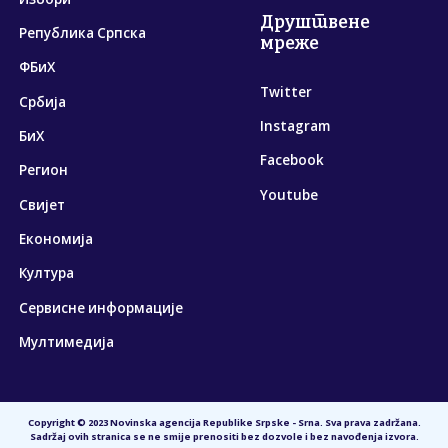
Друштвене
Република Српска
мреже
ФБиХ
Twitter
Србија
Instagram
БиХ
Facebook
Регион
Youtube
Свијет
Економија
Култура
Сервисне информације
Мултимедија
Copyright © 2023 Novinska agencija Republike Srpske - Srna. Sva prava zadržana.
Sadržaj ovih stranica se ne smije prenositi bez dozvole i bez navođenja izvora.