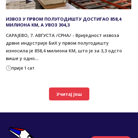
ИЗВОЗ У ПРВОМ ПОЛУГОДИШТУ ДОСТИГАО 858,4
МИЛИОНА КМ, А УВОЗ 304,3
САРАЈЕВО, 7. АВГУСТА /СРНА/ - Вриједност извоза
дрвне индустрије БиХ у првом полугодишту
износила је 858,4 милиона КМ, што је за 3,3 одсто
више у одно...
прије 1 сат
Учитај још