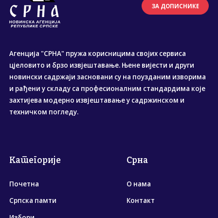
ЗА ДОПИСНИКЕ
Агенција "СРНА" пружа корисницима својих сервиса
цјеловито и брзо извјештавање. Њене вијести и други
новински садржаји засновани су на поузданим изворима
и рађени у складу са професионалним стандардима које
захтијева модерно извјештавање у садржинском и
техничком погледу.
Категорије
Срна
Почетна
О нама
Српска памти
Контакт
Избори