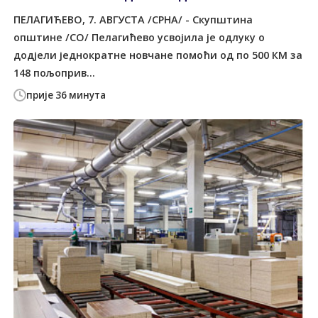
ПЕЛАГИЋЕВО, 7. АВГУСТА /СРНА/ - Скупштина
општине /СО/ Пелагићево усвојила је одлуку о
додјели једнократне новчане помоћи од по 500 КМ за
148 пољоприв...
прије 36 минута