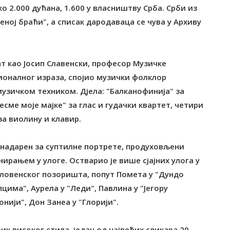
ко 2.000 дућана, 1.600 у власништву Срба. Срби из
еној браћи", а списак дародаваца се чува у Архиву
ат као Јосип Славенски, професор Музичке
ционалног израза, спојио музички фолклор
узичком техником. Дјела: "Балканофинија" за
есме моје мајке" за глас и гудачки квартет, четири
за виолину и клавир.
о надарен за суптилне портрете, продуховљени
рањем у улоге. Остварио је више сјајних улога у
ословенског позоришта, попут Помета у "Дундо
цима", Аурела у "Леди", Павлина у "Јегору
онији", Дон Занеа у "Глорији".
ик високог стила, један од највећих сликара 20.