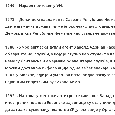
1949. - Израел примљен у УН.
1973. - Доњи дом парламента Савезне Републике Њем
двије њемачке државе, чиме је окончано дугогодишњ
Демократске Републике Њемачке као суверене државе
1988. - Умро енглески дупли агент Харолд Адријан Расе
обавјештајној служби, у коју је ступио као студент у К
између британске и америчке обавештајне службе, што
Москви доставља информације од највећег значаја. Кад 
1963. у Москви, гдје је и умро. За изванредне заслуге 
највишим совјетским одликовањима.
1992. - На таласу жестоке антисрпске кампање Запада
иностраних послова Европске заједнице су одлучили д
да затраже суспензију чланства СР Југославије у Орган