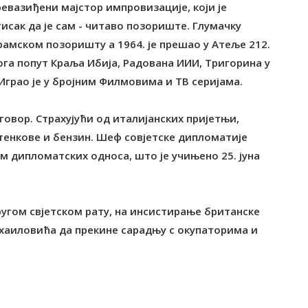
ревазиђени мајстор импровизације, који је
сак да је сам - читаво позориште. Глумачку
драмском позоришту а 1964. је прешао у Атеље 212.
га попут Краља Ибија, Радована ИИИ, Tригорина у
 Играо је у бројним Филмовима и TВ серијама.
уговор. Страхујући од италијанских пријетњи,
 тенкове и бензин. Шеф совјетске дипломатије
м дипломатских односа, што је учињено 25. јуна
Другом свјетском рату, на инсистирање британске
хаиловића да прекине сарадњу с окупаторима и