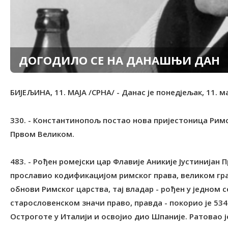
ДОГОДИЛО СЕ НА ДАНАШЊИ ДАН
БИЈЕЉИНА, 11. МАЈА /СРНА/ - Данас је понедјељак, 11. ма
330. - Константинопољ постао нова пријестоница Римс
Првом Великом.
483. - Рођен ромејски цар Флавије Аникије Јустинијан П
прославио кодификацијом римског права, великом г
обнови Римског царства, тај владар - рођен у једном 
старословенском значи право, правда - покорио је 534
Остроготе у Италији и освојио дио Шпаније. Ратовао ј