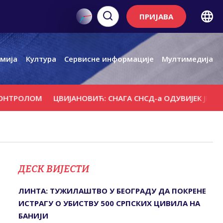
ПРИЈАВА
мија
Култура
Сервисне информације
Мултимедија
ЛОМ
ЦВИЈАНОВИЋ: СНАГА СНСД-а ОДУВИЈЕК ЈЕ БИЛА У 
ДЕСК ВИЈЕСТИ
ЛИНТА: ТУЖИЛАШТВО У БЕОГРАДУ ДА ПОКРЕНЕ
ИСТРАГУ О УБИСТВУ 500 СРПСКИХ ЦИВИЛА НА
БАНИЈИ