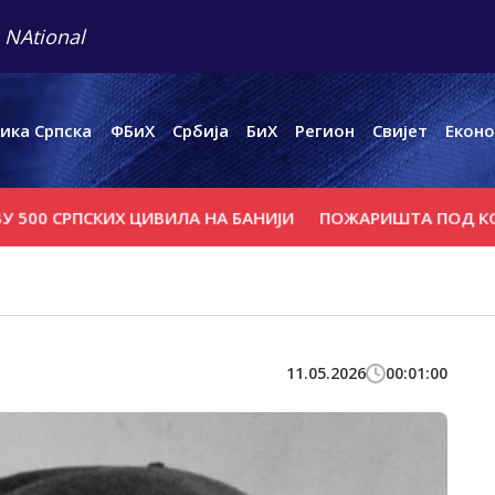
 NAtional
ика Српска
ФБиХ
Србија
БиХ
Регион
Свијет
Еконо
РПСКИХ ЦИВИЛА НА БАНИЈИ
ПОЖАРИШТА ПОД КОНTРО
11.05.2026
00:01:00