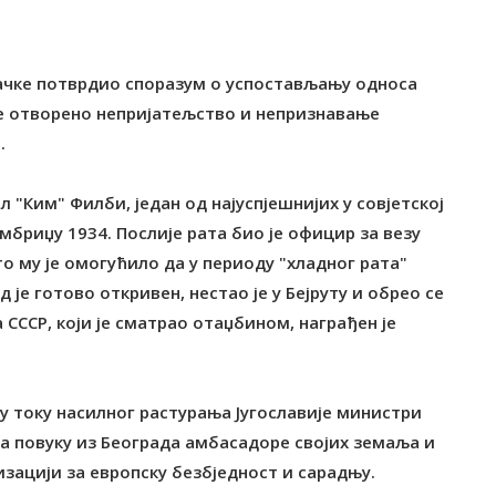
ачке потврдио споразум о успостављању односа
е отворено непријатељство и непризнавање
.
л "Ким" Филби, један од најуспјешнијих у совјетској
ембриџу 1934. Послије рата био је официр за везу
 му је омогућило да у периоду "хладног рата"
је готово откривен, нестао је у Бејруту и обрео се
за СССР, који је сматрао отаџбином, награђен је
 у току насилног растурања Југославије министри
а повуку из Београда амбасадоре својих земаља и
изацији за европску безбједност и сарадњу.