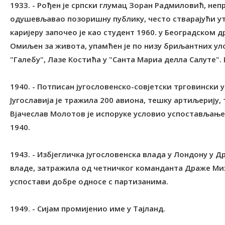
1933. - Рођен је српски глумац Зоран Радмиловић, неп
одушевљавао позоришну публику, често стварајући ути
каријеру започео је као студент 1960. у Београдском 
Омиљен за живота, упамћен је по низу бриљантних уло
"Галебу", Лазе Костића у "Санта Мариа делла Салуте".
1940. - Потписан југословенско-совјетски трговински 
Југославија је тражила 200 авиона, тешку артиљерију,
Вјачеслав Молотов је испоруке условио успостављање
1940.
1943. - Избјегличка југословенска влада у Лондону у 
владе, затражила од четничког команданта Драже Ми
успостави добре односе с партизанима.
1949. - Сијам промијенио име у Тајланд.