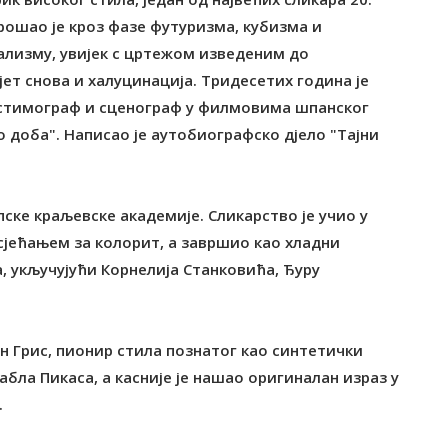
Прошао је кроз фазе футуризма, кубизма и
ализму, увијек с цртежом изведеним до
ет снова и халуцинација. Тридесетих година је
 костимограф и сценограф у филмовима шпанског
 доба". Написао је аутобиографско дјело "Тајни
пске краљевске академије. Сликарство је учио у
осјећањем за колорит, а завршио као хладни
, укључујући Корнелија Станковића, Ђуру
ан Грис, пионир стила познатог као синтетички
абла Пикаса, а касније је нашао оригиналан израз у
.