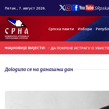
SRpska
Петак , 7. август 2026.
Српска памти
Избори
Републ
НАЈНОВИЈЕ ВИЈЕСТИ:
ТВО У БЕОГРАДУ ДА ПОКРЕНЕ ИСТРАГУ О УБИСТВУ 500 С
Догодило се на данашњи дан