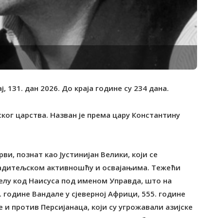
ј, 131. дан 2026. До краја године су 234 дана.
ког царства. Назван је према цару Константину
рви, познат као Јустинијан Велики, који се
радитељском активношћу и освајањима. Тежећи
селу код Наисуса под именом Управда, што на
. године Вандале у сјеверној Африци, 555. године
е и против Персијанаца, који су угрожавали азијске