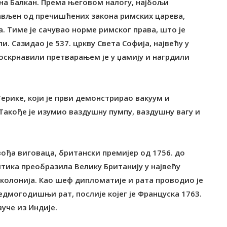
 на Балкан. Према његовом налогу, најбољи
тављен од пречишћених закона римских царева,
. Тиме је сачувао норме римског права, што је
и. Сазидао је 537. цркву Света Софија, највећу у
и оскрнавили претварањем је у џамију и нагрдили
ерике, који је први демонстрирао вакуум и
Такође је изумио ваздушну пумпу, ваздушну вагу и
вођа виговаца, британски премијер од 1756. до
литика преобразила Велику Британију у највећу
 колонија. Као шеф дипломатије и рата проводио је
Седмогодишњи рат, послије којег је Француска 1763.
уче из Индије.