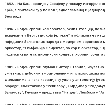
1852. - На Башчаршији у Сарајеву у пожару изгорјело о
Србије притекли су у помоћ "једноплеменој и једнорођ
Београда.
1896. - Рођен српски композитор Јосип Штолцер, позн
академије у Београду, који је, тежећи обликовању на
појединих балканских народа с модерном европском м
оркестар, "Симфонија Оријента", за хор и оркестар, "Пј
гудачка квартета, виолински концерт, хорови, соната 
1901. - Рођен српски глумац Виктор Старчић, изузетн
умјетник с дубоким емоционалним и психолошким пони
филмовима, а неке креације су ушле у антологију југ
Мароју", Хљестакова у "Ревизору", Смрдића у "Родољуп
Буличову", Глумца у представи "На дну", Лембаха у "Аг
1904. - Рођен шпански сликар Салвадор Дали, ексцентр