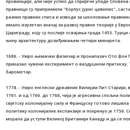
провинције, али није успио да спријечи упаде Словена
правници су припремили "Корпус јурис цивилис", сас
разних правних списа и извода за школовање правника
имало изузетан значај за развој правне теорије у Европ
Цариграду, коју су послије освајања града 1453. Турц
њену архитектуру дозиђивањем четири минарета.
1686. - Умро њемачки физичар и проналазач Ото фон Г
приказао чувени експеримент о ваздушном притиску. 
барометар.
1778. - Умро енглески државник Вилијам Пит Старији, 
1761. и од 1766. до 1768, чија је агресивна спољна по
свјетску колонијалну силу и Француску готово лишила
политику колонијалне експанзије и покренуо је 1756. 
морала да уступи Великој Британији Канаду и да се пов