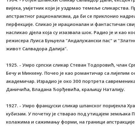
вијека, умјетник који је уздрмао темеље сликарства. 
апстрактног рационализма, да би се приклонио надре
перфекције. Сликао је ирационалан и фантастичан свиј
насликао дјела која су изазвала шок. Радио је и као
режисера Луиса Буњуела "Андалужански пас" и "Златно
живот Салвадора Далија".
1925. - Умро српски сликар Стеван Тодоровић, члан Ср
Бечу и Минхену. Почео је као романтичар са лијепим 
академичар. Израдио је око 300 портрета савременика
Даничића, Владана Ђорђевића, краљицу Наталију.
1927. - Умро француски сликар шпанског поријекла Ху
кубизам. У почетку је стварао под утицајем земљака П
колажима и сажимању форми, на граници апстракције