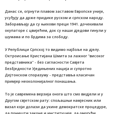
Данас се, огрнути плавом заставом Европске уније,
усуђују да држе придике руском и српском народу.
Заборављају да су њихови преци 1941. дочекивали
окупаторе с цвијећем, док су наши дједови гинули у
шумама и по брдима за слободу.
У Републици Српској то видимо најбоље на дјелу.
Октроисање Кристијана Шмита за лажног "високог
представника" - без сагласности Савјета
безбједности Уједињених нација и супротно
Дејтонском споразуму - представља класичан
примјер неоколонијалног понашања.
То је савремена верзија онога што смо видјели и у
Другом свјетском рату: спољашњи намјесник или
вазал који долази да укине демократске процедуре,
да поништи законе и институције, да омогући