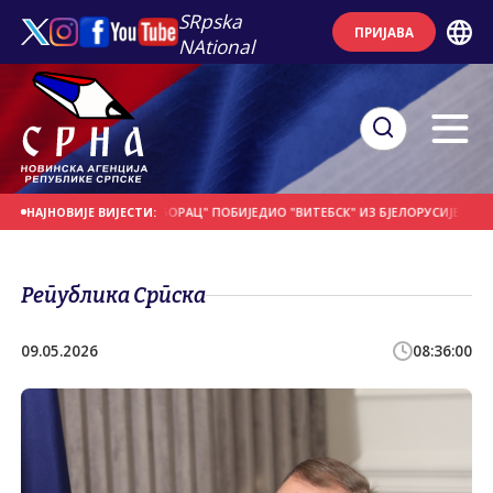
SRpska
ПРИЈАВА
NAtional
ДАНАШЊИ ДАН
"БОРАЦ" ПОБИЈЕДИО "ВИТЕБСК" ИЗ БЈЕЛОРУСИЈЕ
ПОЧЕО 
НАЈНОВИЈЕ ВИЈЕСТИ:
Република Српска
09.05.2026
08:36:00