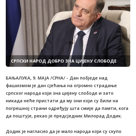
СРПСКИ НАРОД ДОБРО ЗНА ЦИЈЕНУ СЛОБОДЕ
БАЊАЛУКА, 9. МАЈА /СРНА/ - Дан побједе над
фашизмом је дан сјећања на огромно страдање
српског народа који зна цијену слободе и зато
никада неће пристати да му они који су били на
погрешној страни одређују шта смије да памти, кога
да поштује, рекао је предсједник Милорад Додик.
Додик је нагласио да је мало народа који су скупо