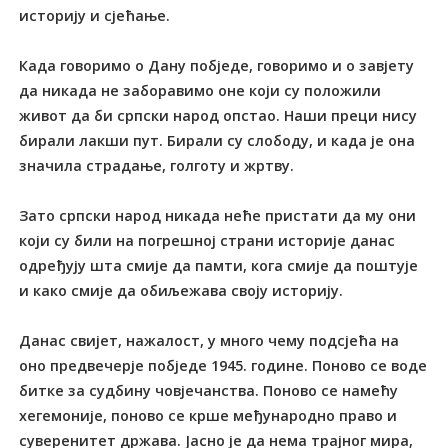
историју и сјећање.
Када говоримо о Дану побједе, говоримо и о завјету
да никада не заборавимо оне који су положили
живот да би српски народ опстао. Наши преци нису
бирали лакши пут. Бирали су слободу, и када је она
значила страдање, голготу и жртву.
Зато српски народ никада неће пристати да му они
који су били на погрешној страни историје данас
одређују шта смије да памти, кога смије да поштује
и како смије да обиљежава своју историју.
Данас свијет, нажалост, у много чему подсјећа на
оно предвечерје побједе 1945. године. Поново се воде
битке за судбину човјечанства. Поново се намећу
хегемоније, поново се крше међународно право и
суверенитет држава. Јасно је да нема трајног мира,