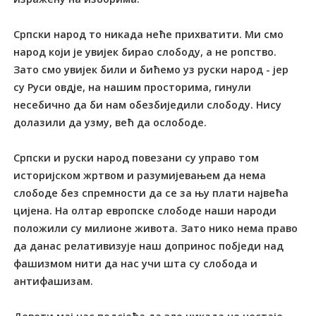
Српски народ то никада неће прихватити. Ми смо
народ који је увијек бирао слободу, а не ропство.
Зато смо увијек били и бићемо уз руски народ - јер
су Руси овдје, на нашим просторима, гинули
несебично да би нам обезбиједили слободу. Нису
долазили да узму, већ да ослободе.
Српски и руски народ повезани су управо том
историјском жртвом и разумијевањем да нема
слободе без спремности да се за њу плати највећа
цијена. На олтар европске слободе наши народи
положили су милионе живота. Зато нико нема право
да данас релативизује наш допринос побједи над
фашизмом нити да нас учи шта су слобода и
антифашизам.