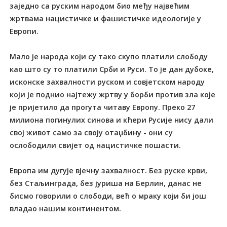
заједно са руским народом био међу највећим
жртвама нацистичке и фашистичке идеологије у
Европи.
Мало је народа који су тако скупо платили слободу
као што су то платили Срби и Руси. То је дан дубоке,
исконске захвалности руском и совјетском народу
који је поднио најтежу жртву у борби против зла које
је пријетило да прогута читаву Европу. Преко 27
милиона погинулих синова и кћери Русије нису дали
свој живот само за своју отаџбину - они су
ослободили свијет од нацистичке пошасти.
Европа им дугује вјечну захвалност. Без руске крви,
без Стаљинграда, без јуриша на Берлин, данас не
бисмо говорили о слободи, већ о мраку који би још
владао нашим континентом.