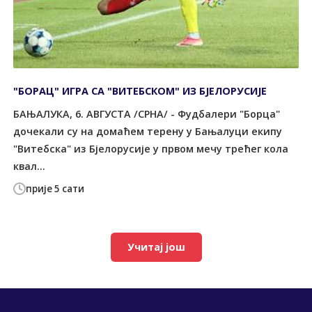
"БОРАЦ" ИГРА СА "ВИТЕБСКОМ" ИЗ БЈЕЛОРУСИЈЕ
БАЊАЛУКА, 6. АВГУСТА /СРНА/ - Фудбалери "Борца"
дочекали су на домаћем терену у Бањалуци екипу
"Витебска" из Бјелорусије у првом мечу трећег кола
квал...
прије 5 сати
Учитај још