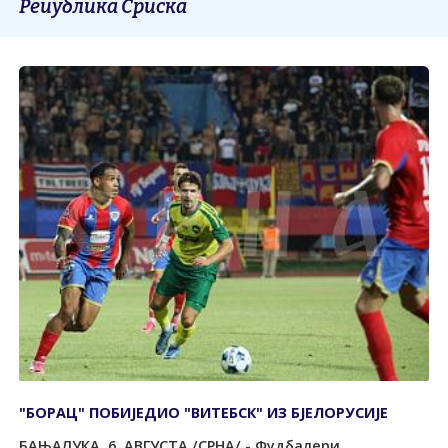
Република Српска
"БОРАЦ" ПОБИЈЕДИО "ВИТЕБСК" ИЗ БЈЕЛОРУСИЈЕ
БАЊАЛУКА, 6. АВГУСТА /СРНА/ - Фудбалери