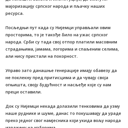
мајоризацију српског народа и пљачку наших
ресурса.
Посљедњи пут када су Нијемци управљали овим
просторима, то је такође било на ужас српског
народа. Срби су тада свој отпор платили масовним
страдањима, јамама, логорима и спаљеним селима,
али нису пристали на покорност.
Управо зато данашње генерације имају обавезу да
не поклекну пред притисцима и да чувају своја
огњишта, своју будућност и насљеђе које су нам
преци оставили.
Док су Нијемци некада долазили тенковима да узму
наше руднике и шуме, данас то покушавају да ураде
преко једног свог намјесника који укида вољу народа
изражену на изборима.