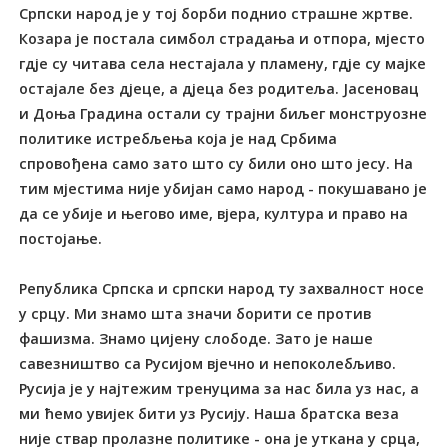
Српски народ је у тој борби поднио страшне жртве.
Козара је постала симбол страдања и отпора, мјесто
гдје су читава села нестајала у пламену, гдје су мајке
остајале без дјеце, а дјеца без родитеља. Јасеновац
и Доња Градина остали су трајни биљег монструозне
политике истребљења која је над Србима
спровођена само зато што су били оно што јесу. На
тим мјестима није убијан само народ - покушавано је
да се убије и његово име, вјера, култура и право на
постојање.
Република Српска и српски народ ту захвалност носе
у срцу. Ми знамо шта значи борити се против
фашизма. Знамо цијену слободе. Зато је наше
савезништво са Русијом вјечно и непоколебљиво.
Русија је у најтежим тренуцима за нас била уз нас, а
ми ћемо увијек бити уз Русију. Наша братска веза
није ствар пролазне политике - она је уткана у срца,