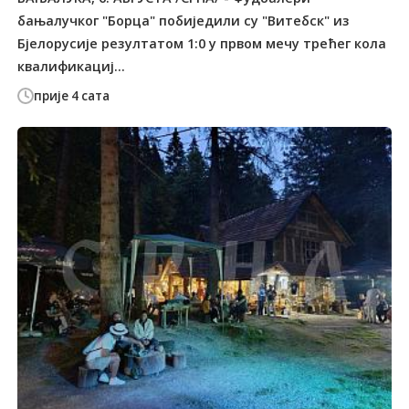
бањалучког "Борца" побиједили су "Витебск" из
Бјелорусије резултатом 1:0 у првом мечу трећег кола
квалификациј...
прије 4 сата