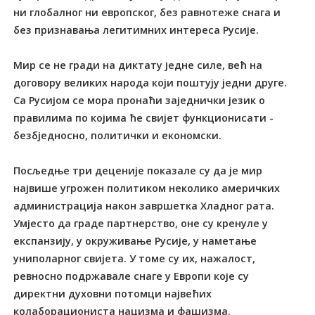
ни глобалног ни европског, без равнотеже снага и
без признавања легитимних интереса Русије.
Мир се не гради на диктату једне силе, већ на
договору великих народа који поштују једни друге.
Са Русијом се мора пронаћи заједнички језик о
правилима по којима ће свијет функционисати -
безбједносно, политички и економски.
Посљедње три деценије показале су да је мир
највише угрожен политиком неколико америчких
администрација након завршетка Хладног рата.
Умјесто да граде партнерство, оне су кренуле у
експанзију, у окруживање Русије, у наметање
униполарног свијета. У томе су их, нажалост,
ревносно подржавале снаге у Европи које су
директни духовни потомци највећих
колаборациониста нацизма и фашизма.