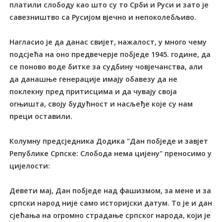
платили слободу као што су то Срби и Руси и зато је
савезништво са Русијом вјечно и непоколебљиво.
Нагласио је да данас свијет, нажалост, у много чему
подсјећа на оно предвечерје побједе 1945. године, да
се поново воде битке за судбину човјечанства, али
да данашње генерације имају обавезу да не
поклекну пред притисцима и да чувају своја
огњишта, своју будућност и насљеђе које су нам
преци оставили.
Колумну предсједника Додика "Дан побједе и завјет
Републике Српске: Слобода нема цијену" преносимо у
цијелости:
Девети мај, Дан побједе над фашизмом, за мене и за
српски народ није само историјски датум. То је и дан
сјећања на огромно страдање српског народа, који је