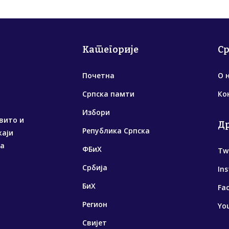
Категорије
С
Почетна
О 
Српска памти
Ко
Избори
вито и
Д
Република Српска
жаји
са
ФБиХ
Tw
Србија
In
БиХ
Fa
Регион
Yo
Свијет