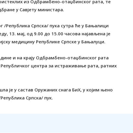
роистеклих из Одбрамбено-отаџбинског рата, те
дбране у Савјету министара.
 /Република Српска/ пука сутра ће у Бањалици
у, 13. мај, од 9.00 до 15.00 часова најављена је
ијску медицину Републике Српске у Бањалуци.
године и на крају Одбрамбено-отаџбинског рата
а Републичког центра за истраживање рата, ратних
шла је у састав Оружаних снага БиХ, у којим њено
Република Српска/ пук.