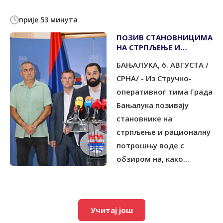
прије 53 минута
ПОЗИВ СTАНОВНИЦИМА
НА СTРПЉЕЊЕ И
РАЦИОНАЛНУ
БАЊАЛУКА, 6. АВГУСТА /
ПОTРОШЊУ ВОДЕ
СРНА/ - Из Стручно-
оперативног тима Града
Бањалука позивају
становнике на
стрпљење и рационалну
потрошњу воде с
обзиром на, како...
Учитај још