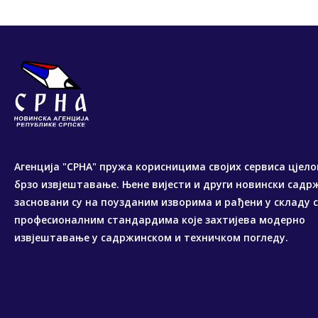
Агенција "СРНА" пружа корисницима својих сервиса цјело
брзо извјештавање. Њене вијести и други новински садр
засновани су на поузданим изворима и рађени у складу 
професионалним стандардима које захтијева модерно
извјештавање у садржинском и техничком погледу.