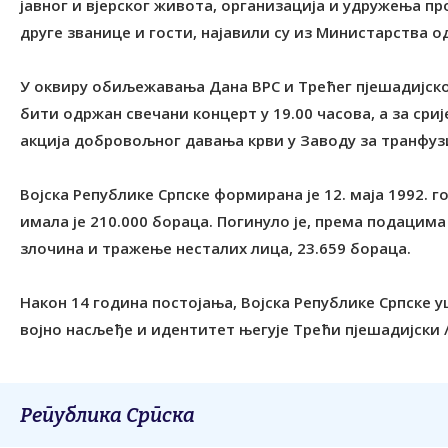
јавног и вјерског живота, организација и удружења п
друге званице и гости, најавили су из Министарства о
У оквиру обиљежавања Дана ВРС и Трећег пјешадијског
бити одржан свечани концерт у 19.00 часова, а за сријед
акција добровољног давања крви у Заводу за транфуз
Војска Републике Српске формирана је 12. маја 1992. 
имала је 210.000 бораца. Погинуло је, према подацим
злочина и тражење несталих лица, 23.659 бораца.
Након 14 година постојања, Војска Републике Српске у
војно насљеђе и идентитет његује Трећи пјешадијски /
Република Српска