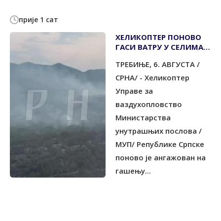
прије 1 сат
ХЕЛИКОПТЕР ПОНОВО
ГАСИ ВАТРУ У СЕЛИМА
ПОЉИЦЕ И ЛУКА
TРЕБИЊЕ, 6. АВГУСTА /
СРНА/ - Хеликоптер
Управе за
ваздухопловство
Министарства
унутрашњих послова /
МУП/ Републике Српске
поново је ангажован на
гашењу...