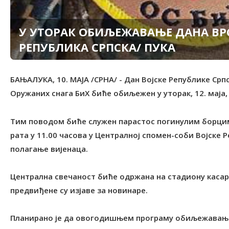
У УТОРАК ОБИЉЕЖАВАЊЕ ДАНА ВРС
РЕПУБЛИКА СРПСКА/ ПУКА
БАЊАЛУКА, 10. МАЈА /СРНА/ - Дан Војске Републике Срп
Оружаних снага БиХ биће обиљежен у уторак, 12. маја,
Тим поводом биће служен парастос погинулим борц
рата у 11.00 часова у Централној спомен-соби Војске Р
полагање вијенаца.
Централна свечаност биће одржана на стадиону касарне
предвиђене су изјаве за новинаре.
Планирано је да овогодишњем програму обиљежавања 