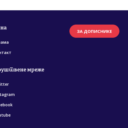
рна
ЗА ДОПИСНИКЕ
нама
нтакт
руштвене мреже
itter
stagram
cebook
utube