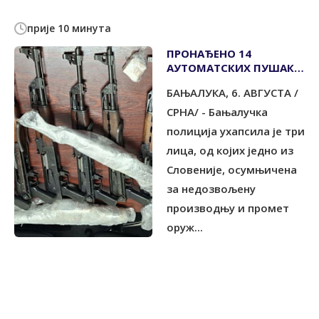
прије 10 минута
ПРОНАЂЕНО 14
АУТОМАТСКИХ ПУШАКА,
УХАПШЕНА ТРИ ЛИЦА
БАЊАЛУКА, 6. АВГУСТА /
СРНА/ - Бањалучка
полиција ухапсила је три
лица, од којих једно из
Словеније, осумњичена
за недозвољену
производњу и промет
оруж...