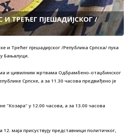
 И ТРЕЋЕГ ПЈЕШАДИЈСКОГ /
ске и Трећег пјешадијског /Република Српска/ пука
 у Бањалуци.
има и цивилним жртвама Одбрамбено-отаџбинског
епублике Српске, а за 11.30 часова предвиђено је
 "Козара" у 12.00 часова, а за 13.00 часова
12. маја присуствују представници политичког,