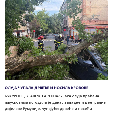
ОЛУЈА ЧУПАЛА ДРВЕЋЕ И НОСИЛА КРОВОВЕ
БУКУРЕШT, 7. АВГУСТА /СРНА/ - Јака олуја праћена
пљусковима погодила је данас западне и централне
дијелове Румуније, чупајући дрвеће и носећи