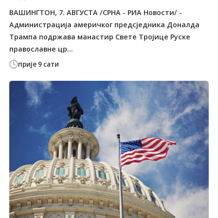
ВАШИНГТОН, 7. АВГУСТА /СРНА - РИА Новости/ -
Администрација америчког предсједника Доналда
Трампа подржава манастир Свете Тројице Руске
православне цр...
прије 9 сати