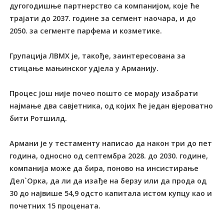
дугогодишње партнерство са компанијом, које ће
трајати до 2037. године за сегмент наочара, и до
2050. за сегменте парфема и козметике.
Групација ЛВМХ је, такође, заинтересована за
стицање мањинског удјела у Арманију.
Процес још није почео пошто се морају изабрати
најмање два савјетника, од којих ће један вјероватно
бити Ротшилд.
Армани је у тестаменту написао да након три до пет
година, односно од септембра 2028. до 2030. године,
компанија може да бира, поново на инсистирање
Дел`Орка, да ли да изађе на берзу или да прода од
30 до највише 54,9 одсто капитала истом купцу као и
почетних 15 процената.