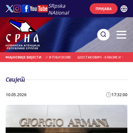
SRpska
ПРИЈАВА
NAtional
ЕЊЕ УЗ ЛОКАЛНУ КИШУ И ПЉУСКОВЕ
ШОСТАКОВИЧ - КЛАСИК И ЧЛАН САНУ
НАЈНОВИЈЕ ВИЈЕСТИ:
Свијет
10.05.2026
17:32:00