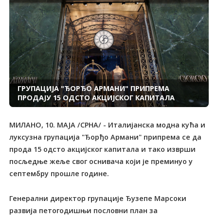
ГРУПАЦИЈА "ЂОРЂО АРМАНИ" ПРИПРЕМА
ПРОДАЈУ 15 ОДСТО АКЦИЈСКОГ КАПИТАЛА
МИЛАНО, 10. МАЈА /СРНА/ - Италијанска модна кућа и
луксузна групација "Ђорђо Армани" припрема се да
прода 15 одсто акцијског капитала и тако изврши
посљедње жеље свог оснивача који је преминуо у
септембру прошле године.
Генерални директор групације Ђузепе Марсоки
развија петогодишњи пословни план за