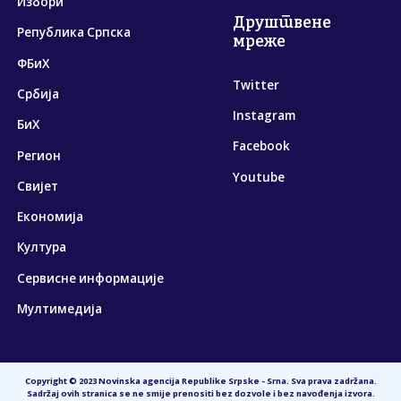
Избори
Друштвене
Република Српска
мреже
ФБиХ
Twitter
Србија
Instagram
БиХ
Facebook
Регион
Youtube
Свијет
Економија
Култура
Сервисне информације
Мултимедија
Copyright © 2023 Novinska agencija Republike Srpske - Srna. Sva prava zadržana.
Sadržaj ovih stranica se ne smije prenositi bez dozvole i bez navođenja izvora.