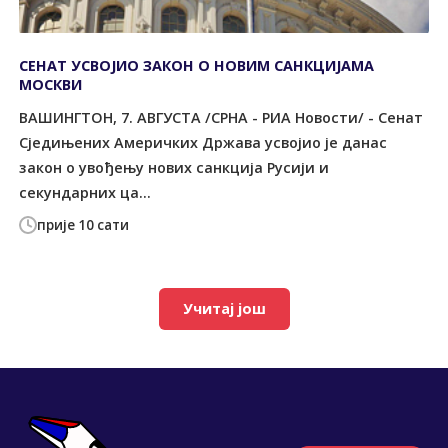
СЕНАТ УСВОЈИО ЗАКОН О НОВИМ САНКЦИЈАМА
МОСКВИ
ВАШИНГТОН, 7. АВГУСТА /СРНА - РИА Новости/ - Сенат
Сједињених Америчких Држава усвојио је данас
закон о увођењу нових санкција Русији и
секундарних ца...
прије 10 сати
Учитај још