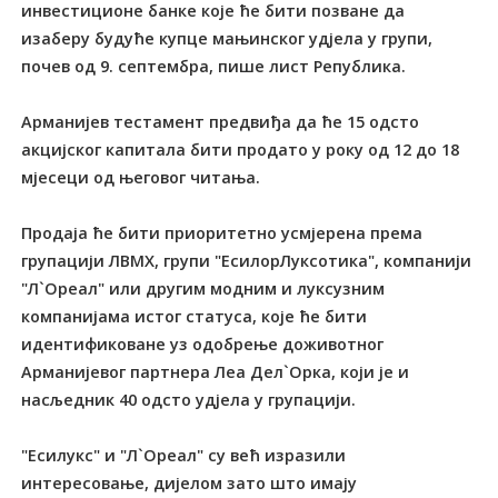
инвестиционе банке које ће бити позване да
изаберу будуће купце мањинског удјела у групи,
почев од 9. септембра, пише лист Република.
Арманијев тестамент предвиђа да ће 15 одсто
акцијског капитала бити продато у року од 12 до 18
мјесеци од његовог читања.
Продаја ће бити приоритетно усмјерена према
групацији ЛВМХ, групи "ЕсилорЛуксотика", компанији
"Л`Ореал" или другим модним и луксузним
компанијама истог статуса, које ће бити
идентификоване уз одобрење доживотног
Арманијевог партнера Леа Дел`Орка, који је и
насљедник 40 одсто удјела у групацији.
"Есилукс" и "Л`Ореал" су већ изразили
интересовање, дијелом зато што имају