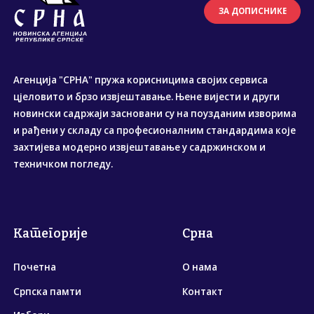
ЗА ДОПИСНИКЕ
Агенција "СРНА" пружа корисницима својих сервиса
цјеловито и брзо извјештавање. Њене вијести и други
новински садржаји засновани су на поузданим изворима
и рађени у складу са професионалним стандардима које
захтијева модерно извјештавање у садржинском и
техничком погледу.
Категорије
Срна
Почетна
О нама
Српска памти
Контакт