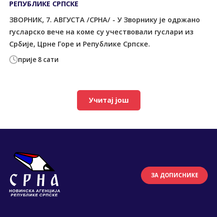
РЕПУБЛИКЕ СРПСКЕ
ЗВОРНИК, 7. АВГУСТА /СРНА/ - У Зворнику је одржано
гусларско вече на коме су учествовали гуслари из
Србије, Црне Горе и Републике Српске.
прије 8 сати
Учитај још
ЗА ДОПИСНИКЕ