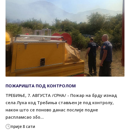
ПОЖАРИШТА ПОД КОНTРОЛОМ
ТРЕБИЊЕ, 7. АВГУСТА /СРНА/ - Пожар на брду изнад
села Лука код Tребиња стављен је под контролу,
након што се поново данас послије подне
распламсао збо...
прије 8 сати