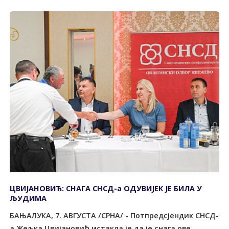
ЦВИЈАНОВИЋ: СНАГА СНСД-а ОДУВИЈЕК ЈЕ БИЛА У
ЉУДИМА
БАЊАЛУКА, 7. АВГУСТА /СРНА/ - Потпредсјендик СНСД-
а Жељка Цвијановић истакла је да је снага ове