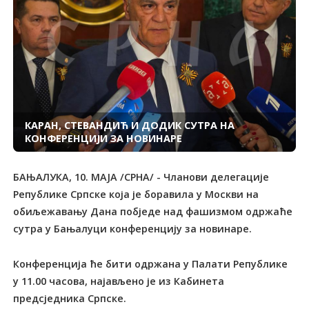
КАРАН, СТЕВАНДИЋ И ДОДИК СУТРА НА
КОНФЕРЕНЦИЈИ ЗА НОВИНАРЕ
БАЊАЛУКА, 10. МАЈА /СРНА/ - Чланови делегације
Републике Српске која је боравила у Москви на
обиљежавању Дана побједе над фашизмом одржаће
сутра у Бањалуци конференцију за новинаре.
Конференција ће бити одржана у Палати Републике
у 11.00 часова, најављено је из Кабинета
предсједника Српске.