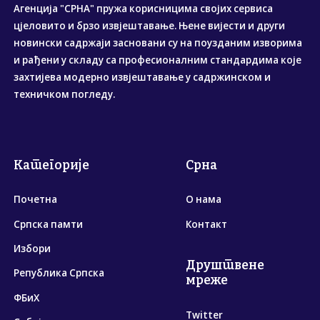
Агенција "СРНА" пружа корисницима својих сервиса
цјеловито и брзо извјештавање. Њене вијести и други
новински садржаји засновани су на поузданим изворима
и рађени у складу са професионалним стандардима које
захтијева модерно извјештавање у садржинском и
техничком погледу.
Категорије
Срна
Почетна
О нама
Српска памти
Контакт
Избори
Друштвене
Република Српска
мреже
ФБиХ
Twitter