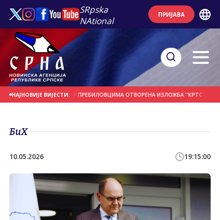
SRpska
ПРИЈАВА
NAtional
НА ДАНАШЊИ ДАН
У ПРЕБИЛОВЦИМА ОTВОРЕНА ИЗЛОЖБА ''КРTС ХЕРЦЕГОВА
НАЈНОВИЈЕ ВИЈЕСТИ:
БиХ
10.05.2026
19:15:00