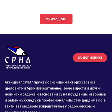
Учитај још
ЗА ДОПИСНИКЕ
Агенција "СРНА" пружа корисницима својих сервиса
цјеловито и брзо извјештавање. Њене вијести и други
новински садржаји засновани су на поузданим изворима
и рађени у складу са професионалним стандардима које
захтијева модерно извјештавање у садржинском и