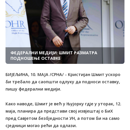
ФЕДЕРАЛНИ МЕДИЈИ: ШМИТ РАЗМАТРА
ПОДНОШЕЊЕ ОСТАВКЕ
БИЈЕЉИНА, 10. МАЈА /СРНА/ - Кристијан Шмит ускоро
би требало да саопшти одлуку да подноси оставку,
пишу федерални медији.
Како наводе, Шмит је већ у Њујорку гдје у уторак, 12.
маја, планира да представи свој извјештај о БиХ
пред Савјетом безбједности УН, а потом би на само
сједници могао рећи да одлази.