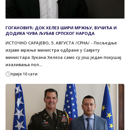
ГОГАНОВИЋ: ДОК ХЕЛЕЗ ШИРИ МРЖЊУ, ВУЧИЋА И
ДОДИКА ЧУВА ЉУБАВ СРПСКОГ НАРОДА
ИСТОЧНО САРАЈЕВО, 5. АВГУСТА /СРНА/ - Посљедње
изјаве мржње министра одбране у Савјету
министара Зукана Хелеза само су још један покушај
изазивања пол...
прије 10 сати