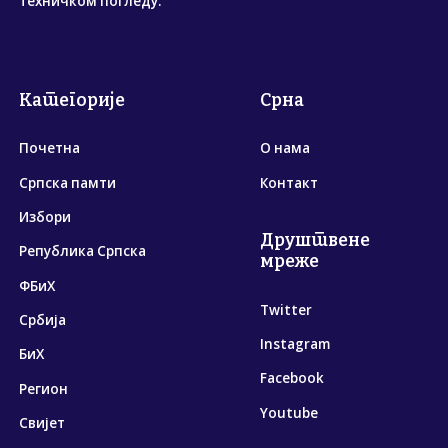
техничком погледу.
Категорије
Срна
Почетна
О нама
Српска памти
Контакт
Избори
Друштвене
Република Српска
мреже
ФБиХ
Twitter
Србија
Instagram
БиХ
Facebook
Регион
Youtube
Свијет