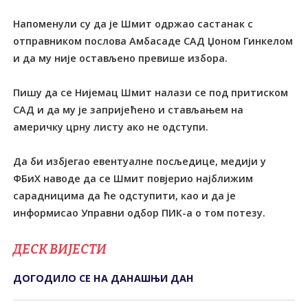
Напоменули су да је Шмит одржао састанак с
отправником послова Амбасаде САД Џоном Гинкелом
и да му није остављено превише избора.
Пишу да се Нијемац Шмит налази се под притиском
САД и да му је запријећено и стављањем на
америчку црну листу ако не одступи.
Да би избјегао евентуалне посљедице, медији у
ФБиХ наводе да се Шмит повјерио најближим
сарадницима да ће одступити, као и да је
информисао Управни одбор ПИК-а о том потезу.
ДЕСК ВИЈЕСТИ
ДОГОДИЛО СЕ НА ДАНАШЊИ ДАН