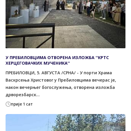
У ПРЕБИЛОВЦИМА ОTВОРЕНА ИЗЛОЖБА ''КРTС
ХЕРЦЕГОВАЧКИХ МУЧЕНИКА''
ПРЕБИЛОВЦИ, 5. АВГУСТА /СРНА/ - У порти Храма
Васкрсења Христовог у Пребиловцима вечерас је,
након вечерњег богослужења, отворена изложба
дрворезбарск...
прије 1 сат