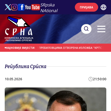
SRpska
ПРИЈАВА
NAtional
А ДАНАШЊИ ДАН
У ПРЕБИЛОВЦИМА ОTВОРЕНА ИЗЛОЖБА ''КРTС ХЕРЦЕГОВА
НАЈНОВИЈЕ ВИЈЕСТИ:
Република Српска
10.05.2026
21:50:00