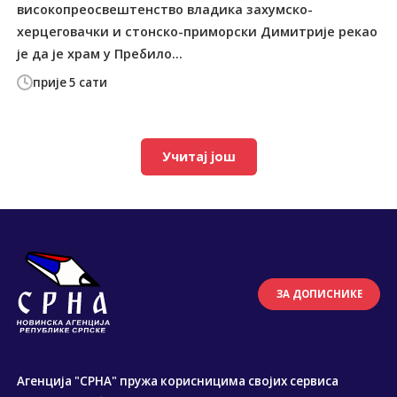
високопреосвештенство владика захумско-
херцеговачки и стонско-приморски Димитрије рекао
је да је храм у Пребило...
прије 5 сати
Учитај још
ЗА ДОПИСНИКЕ
Агенција "СРНА" пружа корисницима својих сервиса