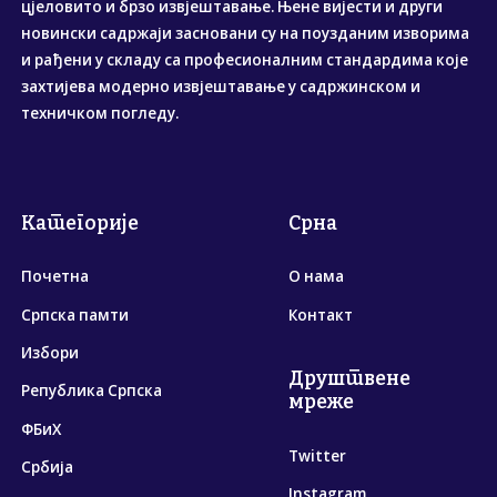
цјеловито и брзо извјештавање. Њене вијести и други
новински садржаји засновани су на поузданим изворима
и рађени у складу са професионалним стандардима које
захтијева модерно извјештавање у садржинском и
техничком погледу.
Категорије
Срна
Почетна
О нама
Српска памти
Контакт
Избори
Друштвене
Република Српска
мреже
ФБиХ
Twitter
Србија
Instagram