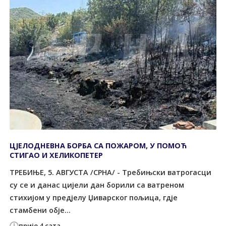
ЦЈЕЛОДНЕВНА БОРБА СА ПОЖАРОМ, У ПОМОЋ
СТИГАО И ХЕЛИКОПЕТЕР
TРЕБИЊЕ, 5. АВГУСTА /СРНА/ - Требињски ватрогасци
су се и данас цијели дан борили са ватреном
стихијом у предјелу Џиварског пољица, гдје
стамбени обје...