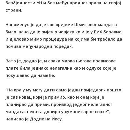
безбједности УН и без међународног права на својој
страни.
Напоменуо је да је све вријеме Шмитовог мандата
било јасно да је ријеч о човјеку који је у БиХ боравио
и дјеловао мимо процедура на којима би требало да
почива међународни поредак.
Зато је, додао је, и свака марка његове превисоке
плате била једнако нелегална као и одлуке које је
покушавао да намеће.
"На крају му могу дати само један приједлог - пошто
је сав новац који је примио, као и онај који је
планирао да прими, производ једног нелегалног
мандата, нека га донира у хуманитарне сврхе",
написао је Додик на Иксу.