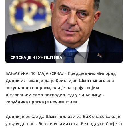
СРПСКА ЈЕ НЕУНИШТИВА
БАЊАЛУКА, 10. МАЈА /СРНА/ - Предсједник Милорад
Додик истакао је да је Кристијан Шмит много зла
покушао да направи, али је на крају својим
дјеловањем само потврдио једну чињеницу -
Република Српска је неуништива.
Додик је рекао да Шмит одлази из БиХ онако како је
у њу и дошао - без легитимитета, без одлуке Савјета