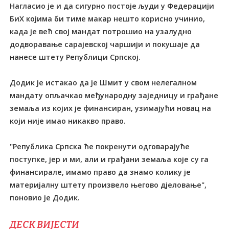
Нагласио је и да сигурно постоје људи у Федерацији
БиХ којима би тиме макар нешто корисно учинио,
када је већ свој мандат потрошио на узалудно
додворавање сарајевској чаршији и покушаје да
нанесе штету Републици Српској.
Додик је истакао да је Шмит у свом нелегалном
мандату опљачкао међународну заједницу и грађане
земаља из којих је финансиран, узимајући новац на
који није имао никакво право.
"Република Српска ће покренути одговарајуће
поступке, јер и ми, али и грађани земаља које су га
финансирале, имамо право да знамо колику је
материјалну штету произвело његово дјеловање",
поновио је Додик.
ДЕСК ВИЈЕСТИ