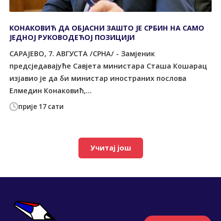
КОНАКОВИЋ ДА ОБЈАСНИ ЗАШТО ЈЕ СРБИН НА САМО
ЈЕДНОЈ РУКОВОДЕЋОЈ ПОЗИЦИЈИ
САРАЈЕВО, 7. АВГУСТА /СРНА/ - Замјеник
предсједавајуће Савјета министара Сташа Кошарац
изјавио је да би министар иностраних послова
Елмедин Конаковић,...
прије 17 сати
Учитај још