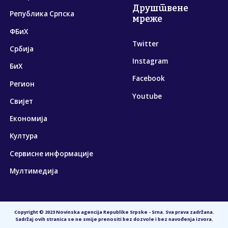
Друштвене
Република Српска
мреже
ФБиХ
Twitter
Србија
Instagram
БиХ
Facebook
Регион
Youtube
Свијет
Економија
Култура
Сервисне информације
Мултимедија
Copyright © 2023 Novinska agencija Republike Srpske - Srna. Sva prava zadržana.
Sadržaj ovih stranica se ne smije prenositi bez dozvole i bez navođenja izvora.