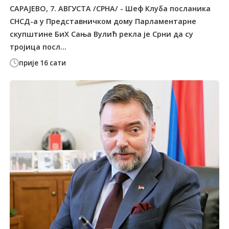
САРАЈЕВО, 7. АВГУСТА /СРНА/ - Шеф Клуба посланика
СНСД-а у Представничком дому Парламентарне
скупштине БиХ Сања Вулић рекла је Срни да су
тројица посл...
прије 16 сати