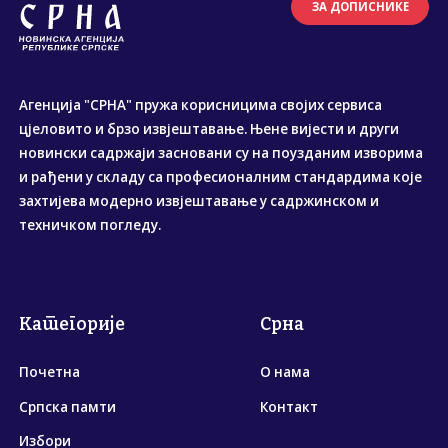
ЗА ДОПИСНИКЕ
Агенција "СРНА" пружа корисницима својих сервиса
цјеловито и брзо извјештавање. Њене вијести и други
новински садржаји засновани су на поузданим изворима
и рађени у складу са професионалним стандардима које
захтијева модерно извјештавање у садржинском и
техничком погледу.
Категорије
Срна
Почетна
О нама
Српска памти
Контакт
Избори