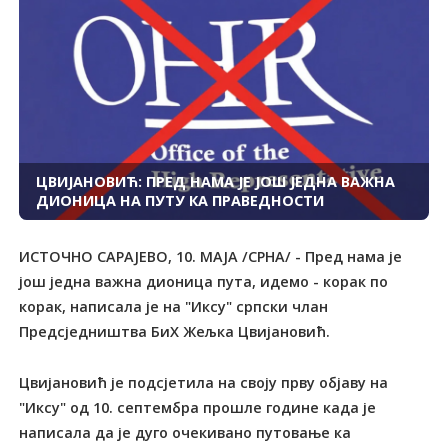
ЦВИЈАНОВИЋ: ПРЕД НАМА ЈЕ ЈОШ ЈЕДНА ВАЖНА
ДИОНИЦА НА ПУТУ КА ПРАВЕДНОСТИ
ИСТОЧНО САРАЈЕВО, 10. МАЈА /СРНА/ - Пред нама је
још једна важна дионица пута, идемо - корак по
корак, написала је на "Иксу" српски члан
Предсједништва БиХ Жељка Цвијановић.
Цвијановић је подсјетила на своју прву објаву на
"Иксу" од 10. септембра прошле године када је
написала да је дуго очекивано путовање ка