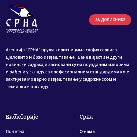
ЗА ДОПИСНИКЕ
Агенција "СРНА" пружа корисницима својих сервиса
цјеловито и брзо извјештавање. Њене вијести и други
новински садржаји засновани су на поузданим изворима
и рађени у складу са професионалним стандардима које
захтијева модерно извјештавање у садржинском и
техничком погледу.
Категорије
Срна
Почетна
О нама