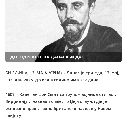
ДОГОДИЛО СЕ НА ДАНАШЊИ ДАН
БИЈЕЉИНА, 13. МАЈА /СРНА/ - Данас је сриједа, 13. мај,
133. дан 2026. До краја године има 232 дана.
1607. - Капетан Џон Смит са групом војника стигао у Вирџинију и назвао то мјесто Џејмстаун, гдје је основано прво стално британско насеље у Новом свијету. 1619. - Погубљен холандски државник Јохан фан Олденбарневелт, отац модерне холандске државе. Смакнуће је наредио његов саборац у борби против шпанских окупатора принц Морис од Насауа, под оптужбом за религиозну субверзију. Заједно с Морисовим оцем Вилемом Првим "Ћутљивим" од Оранжа, владаром новостворене протестантске републике Уједињених Провинција Низоземске, предводио је крајем 16. вијека побуну против Шпанаца који су силом натурали римокатолицизам. Одлучујуће је допринио економском процвату Холандије, њеној трговинској експанзији и оснивању Холандске источноиндијске компаније, али је његов умјерени протестантизам толико засметао Морису да га је ухапсио и погубио, што историчари сматрају најтамнијом мрљом ране холандске историје. 1717. - Рођена аустријска царица, чешка и мађарска краљица Марија Терезија, која је током владавине од 1740. до смрти 1780. проводила реформе у духу просвијећеног апсолутизма, али и германизацију и насилно покатоличавање. Србима у Поморишкој крајини укинула је привилегије, чиме је подстакла њихове сеобе у Русију од 1751. до 1753. Да би осигурала оспоравани пријесто, водила је рат за аустријско насљеђе од 1740. до 1748. у којем јој је 1745. пруски краљ Фридрих Други Велики преотео Шлезију и учествовала је у Седмогодишњем рату од 1756. до 1763. 1792. - Рођен италијански свештеник Ђовани Марија Мастаи Ферети, од 1846. папа Пије Девети, чији је понтификат трајао 31 годину и 236 дана, најдуже у историји римокатоличке цркве. На Ватиканском сабору 1870. прогласио је догму о папској непогрешивости. 1795. - Рођен словачки филолог и историчар Павел Јозеф Шафарик, идеолог словенске узајамности и један од оснивача славистике. Као директор Српске гимназије у Новом Саду од 1819. до 1833. придобио је многе утицајне личности, укључујући владаре Србије и Црне Горе Милоша Обреновића и Петра Другог Петровића Његоша, за шире истраживачке подухвате у проучавању језика и књижевности Јужних Словена. Био је и предсједник "Социетас славица", првог читалачко-претплатничког часописа Словака у Војводини. Од 1833. се у Прагу као библиотекар Универзитетске библиотеке посветио изучавању словенских језика, књижевности и историје. За српску културу су посебно значајна "Српска читанка" у којој је изложио поријекло и развитак српског језика, затим "Житије Стевана Немање" и "Душанов законик". Остала дјела: "Историја словенског језика и књижевности свих дијалеката", "Словенске старине", "Словенска етнографија", "Споменици старе књижевности Југословена", "О поријеклу и завичају глагољице", "Историја југословенске књижевности", "Житија Ћирила и Методија". 1798. - Рођен српски сликар Константин Данил, један од највећих српских сликара 19. вијека, представник српског бидермајера. Стилом и техником, блиском бечким класицистима, радио је иконостасе - најзначајнији су у Успенској цркви у Панчеву и у епархијској цркви у Темишвару - портрете, мртву природу, композиције. Достизао је право мајсторство као портретиста, испољавајући знатну умјетничку снагу и племенитост колорита, поготово у периоду ослобађања стега стилизације, кад је моделовао слободније и тежио психолошкој анализи, што је нарочито упечатљиво у портретима "Павле Кенгелац" и "Умјетникова жена". 1809. - Трупе француског цара Наполеона Првог ушле у Беч. 1830. - Основана република Еквадор. 1840. - Рођен француски писац Алфонс Доде, аутор трилогије о згодама Тартарена Тарасконца, ремек-дјела француске хумористичке прозе. Био је натуралиста, али се одликовао топлином у разумијевању људске несреће, ненаметљивим хуманизмом и изузетним даром запажања. Писао је романе, драме и новеле. Дјела: "Писма из мог млина", "Тартарен Тарасконац", "Набоб", "Сафо", "Нума Руместан", "Краљеви у изгнанству", "Бесмртник". 1846. - Конгрес САД формално објавио рат Мексику, мада су борбе у Калифорнији започете неколико дана раније. Послије крвавих двогодишњих сукоба САД су добиле рат 1848, отевши Нови Мексико и златом богату Калифорнију, чиме је Мексико сведен у садашње границе. 1848. - У Сремским Карловцима скупштина представника 175 црквених општина војвођанских епархија, заједно с делегатима из Србије, изабрала митрополита Јосифа Рајачића за патријарха, а пуковника Стевана Шупљикца за војводу. Скупштина је истакла и право Срба у Аустрији и Угарској на аутономни политички и културни развој, а 15. маја је прогласила Српску Војводину која је обухватала Срем, Војну крајину у Срему, Барању и Бачку с бечејским и шајкашким окрузима и Банат с Војном крајином и Кикиндским округом. Прокламован је савез Српске Војводине са Славонијом, Хрватском и Далмацијом. Аустријска и мађарска влада прогласиле су одлуке Мајске скупштине незаконитим, али је аустријски устав од 4. марта 1849. потврдио оснивање Српске Војводине и Тамишког Баната, у које су укључени Бодрошка, Торонталска, Тамишка и Крашовска жупанија и Румски и Илочки округ Сремске жупаније. Војводина је добила статус посебне управне територије, а аустријски цар је додао титулу великог војводе. 1851. - Рођен српски писац и љекар Лаза Лазаревић, један од најбољих српских реалиста. Права је завршио у Београду, а медицину у Берлину. Написао је само девет приповиједака, од којих је "Швабица" остала у фрагментима. Мада с патријархалним погледима на живот, његове приповијетке - сажете, с веома снажном унутрашњом драматиком - имају класичну вриједност. Преводио је руске писце Николаја Черњишевског, Николаја Гогоља и Алексеја Писемског и француског писца Ежена Сркриба. Као љекар је учествовао у организацији санитета у Србији и објавио 54 рада у стручним медицинским часописима, од којих неки имају изузетан значај. Остала дјела: "Први пут с оцем на јутрење", "Све ће то народ позлатити", "Ветар", "На бунару", "Школска икона", "Он зна све", "У добри час хајдуци", "Вертер". 1862. - Рођен српски писац Јанко Веселиновић, реалиста и романтик народњак, превасходно сликар мачванског села, које је описивао с много љубави, идеализујући патријархални живот. Одлично је познавао српски језик и вјешто га користио у романима, приповијеткама и позоришним комадима. Дјела: романи "Хајдук Станко", "Јунак наших дана", "Борци", збирке приповиједака "Слике из сеоског живота", "Од срца срцу", "Рајске душе", "Зелени вајати", "Мале приче", "Сељанка", позоришна игра с пјевањем "Ђидо", комад "Потера". 1871. - Италија донијела Закон о гаранцијама, којим је папа проглашен неприкосновеном особом, у чијем је посједу сједиште римокатоличке цркве Ватикан. 1881. - Рођен српски социјалиста Димитрије Туцовић, вођа социјалистичког покрета у Србији, пацифиста и ватрени противник рата, али се као родољуб борио у ослободилачким ратовима Србије од 1912. до погибије 1914. Предводио је 5. априла 1903. демонстрације у Београду против режима краља Александра Обреновића и потом је морао да емигрира у Беч. По повратку у отаџбину послије мајског преврата 1903. уређивао је "Народне новине". Дипломирао је права у Београду 1906, секретар Српске социјалдемократске партије постао је 1908, а теоријски часопис "Борба" покренуо је 1910. На Међународном социјалистичком конгресу у Копенхагену 1910. је, у значајном говору о аустроугарској анексији Босне и Херцеговине, указао на погрешан став аустријских социјалиста о националном питању. У полемици је убједљиво поразио једног од вођа аустријске Социјалистичке партије - Карла Ренера, канцелара Аустрије послије Првог свјетског рата, указавши на колонијално-поробљивачку политику Аустро-Угарске и неодрживост става социјалиста те земље да слиједе владу. Објавио је око 600 радова у домаћим и страним листовима. Погинуо је 20. новембра 1914. у Колубарској бици на Врапчем брду код Лазаревца. Дјела: "Законско осигурање радника", "Србија и Албанија", "Закон о радњама и социјална демократија", "У изборну борбу!", "За социјалну политику", "Социјал-демократски агитатор", "Порези: једна жалосна глава у политици српске буржоазије", "Јединство покрета". 1882. - Рођен француски сликар Жорж Брак, који је с Паблом Пикасом 1905. основао кубистички покрет. Послије Првог свјетског рата пролазио је кроз многе фазе, сликајући с упадљивом оригиналношћу. Тражећи рјешења између објективног и субјективног, сликао је пејзаже, актове и мртву природу. 1887. - У Београду основана Провизорна опсерваторија Велике школе, чији је рад омогућио израду десетина научних радова који су послужили као основа за истраживања климатских услова. Оснивањем Републичког хидрометеоролошког завода Србије 1947. Опсерваторија је постала његов саставни дио. 1888. - У Бразилу укинуто ропство. 1914. - Рођен амерички боксер афричког поријекла Џозеф Луис Бароу, познат као Џое Луис, апсолутни првак свијета у тешкој категорији од 1937. до 1949. Титулу је освојио 22. јуна 1937. у мечу са земљаком Џимом Брадоком и одбранио је 25 пута, по чему је рекордер, а нико га није надмашио ни по дужини држања титуле. Повукао се непоражен 1949, али се због финансијских недаћа вратио на ринг и 1950. и 1951. безуспјешно покушао да врати титулу. 1930. - Умро норвешки поларни истраживач Фритјоф Нансен, дипломата и хуманиста, професор океанографије на Универзитету у Ослу, добитник Нобелове награде за мир 1922. године. Истраживао је од 1893. до 1896. Гренланд и Сјеверни ледени океан, а послије Првог свјетског рата бавио се заштитом ратних заробљеника и националних мањина. Као високи комесар Друштва народа руководио је репатријацијом ратних заробљеника и допринио потписивању Женевског протокола о избјеглицама. Једна врста емигрантског пасоша, названа "Нансенов пасош", и сада је у употреби за расељена лица као потврда идентитета. 1931. - Умро српски композитор и хоровођа Јосиф Маринковић, члан Српске краљевске академије, који је највећи дио стваралаштва посветио херојској романтичарској музици, знатно је обогативши у техничком и изражајном погледу. Његове соло пјесме и многе хорске композиције уз пратњу клавира посебан су допринос српској музици. Завршио је Оргуљашку школу у Праг