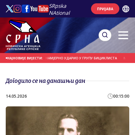
SRpska
ПРИЈАВА
NAtional
ШЊИ ДАН
ВОЗАЧ НАМЈЕРНО УДАРИО У ГРУПУ БИЦИКЛИСТА
МОГУЋА ЗАБР
НАЈНОВИЈЕ ВИЈЕСТИ:
Догодило се на данашњи дан
14.05.2026
00:15:00