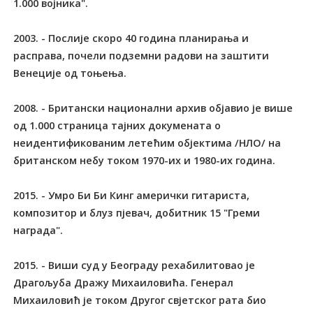
1.000 војника".
2003. - Послије скоро 40 година планирања и
расправа, почели подземни радови на заштити
Венеције од тоњења.
2008. - Британски национални архив објавио је више
од 1.000 страница тајних докумената о
неидентификованим летећим објектима /НЛО/ на
британском небу током 1970-их и 1980-их година.
2015. - Умро Би Би Кинг амерички гитариста,
композитор и блуз пјевач, добитник 15 "Греми
награда".
2015. - Виши суд у Београду рехабилитовао је
Драгољуба Дражу Михаиловића. Генерал
Михаиловић је током Другог свјетског рата био