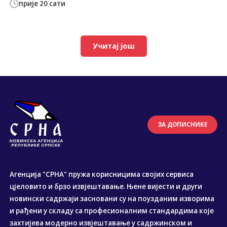
прије 20 сати
Учитај још
ЗА ДОПИСНИКЕ
Агенција "СРНА" пружа корисницима својих сервиса
цјеловито и брзо извјештавање. Њене вијести и други
новински садржаји засновани су на поузданим изворима
и рађени у складу са професионалним стандардима које
захтијева модерно извјештавање у садржинском и