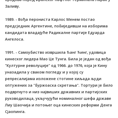
Заливу.
1989. - Вођа перониста Карлос Менем постао
предсједник Аргентине, побиједивши на изборима
кандидата владајуће Радикалне партије Едуарда
Ангелоса.
1991. - Самоубиство извршила Ђанг Ћинг, удовица
кинеског лидера Мао Це Тунга. Била је један од вођа
"Културне револуције" од 1966. до 1976, која је Кину
уназадила у сваком погледу и у којој су
репресалијама изложене стотине хиљада људи
оптужених за "буржоаска скретања". Тортури је било
подвргнуто и низ највиших државних и партијских
руководилаца, укључујући номиналног шефа државе
Лиу Шаочија и потоњег оца кинеских реформи Денга
Сјаопинга.