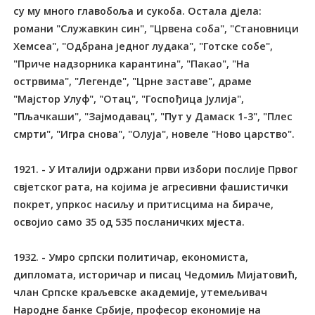
су му много главобоља и сукоба. Остала дјела:
романи "Служавкин син", "Црвена соба", "Становници
Хемсеа", "Одбрана једног лудака", "Готске собе",
"Приче надзорника карантина", "Пакао", "На
острвима", "Легенде", "Црне заставе", драме
"Мајстор Улуф", "Отац", "Госпођица Јулија",
"Пљачкаши", "Зајмодавац", "Пут у Дамаск 1-3", "Плес
смрти", "Игра снова", "Олуја", новеле "Ново царство".
1921. - У Италији одржани први избори послије Првог
свјетског рата, на којима је агресивни фашистички
покрет, упркос насиљу и притисцима на бираче,
освојио само 35 од 535 посланичких мјеста.
1932. - Умро српски политичар, економиста,
дипломата, историчар и писац Чедомиљ Мијатовић,
члан Српске краљевске академије, утемељивач
Народне банке Србије, професор економије на