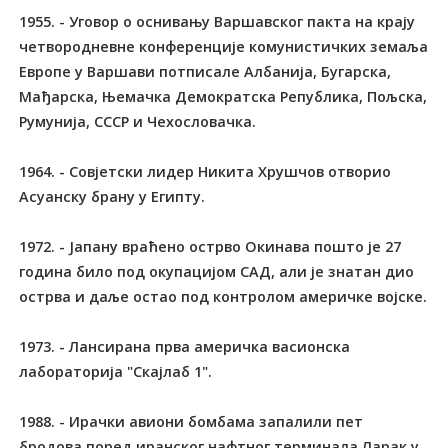
1955. - Уговор о оснивању Варшавског пакта на крају
четвородневне конференције комунистичких земаља
Европе у Варшави потписале Албанија, Бугарска,
Мађарска, Њемачка Демократска Република, Пољска,
Румунија, СССР и Чехословачка.
1964. - Совјетски лидер Никита Хрушчов отворио
Асуанску брану у Египту.
1972. - Јапану враћено острво Окинава пошто је 27
година било под окупацијом САД, али је знатан дио
острва и даље остао под контролом америчке војске.
1973. - Лансирана прва америчка васионска
лабораторија "Скајлаб 1".
1988. - Ирачки авиони бомбама запалили пет
бродова поред иранског нафтног терминала Ларак у