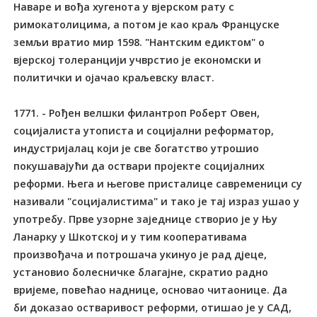
Наваре и вођа хугенота у вјерском рату с
римокатолицима, а потом је као краљ Француске
земљи вратио мир 1598. "Нантским едиктом" о
вјерској толеранцији учврстио је економски и
политички и ојачао краљевску власт.
1771. - Рођен велшки филантроп Роберт Овен,
социјалиста утописта и социјални реформатор,
индустријалац који је све богатство утрошио
покушавајући да оствари пројекте социјалних
реформи. Њега и његове присталице савременици су
називали "социјалистима" и тако је тај израз ушао у
употребу. Прве узорне заједнице створио је у Њу
Ланарку у Шкотској и у тим кооперативама
произвођача и потрошача укинуо је рад дјеце,
установио болесничке благајне, скратио радно
вријеме, повећао наднице, основао читаонице. Да
би доказао остваривост реформи, отишао је у САД,