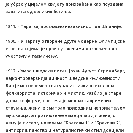
је убрзо у цијелом свијету прихваћена као поуздана
заштита од великих богиња.
1811. - Парагвај прогласио независност од Шпаније.
1900. - У Паризу отворене друге модерне Олимпијске
игре, на којима је први пут женама дозвољено да
учествују у такмичењу.
1912. - Умро шведски писац Јохан Аугуст Стриндберг,
најконтроверзнија личност шведске књижевности.
Био је истовремено натуралистички психолог и
фолклориста, историчар и мистик. Разбио је старе
драмске форме, претеча је многих савремених
струјања. Жену је сматрао природним непријатељем
мушкарца, а противљење еманципацији жена, о
чему је писао у новелама "Бракови 1" и "Бракови 2",
антихришћанство и натуралистички стил донијели