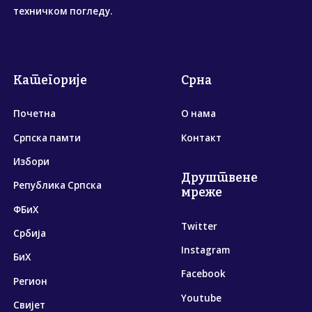
техничком погледу.
Категорије
Срна
Почетна
О нама
Српска памти
Контакт
Избори
Друштвене
Република Српска
мреже
ФБиХ
Twitter
Србија
Instagram
БиХ
Facebook
Регион
Youtube
Свијет