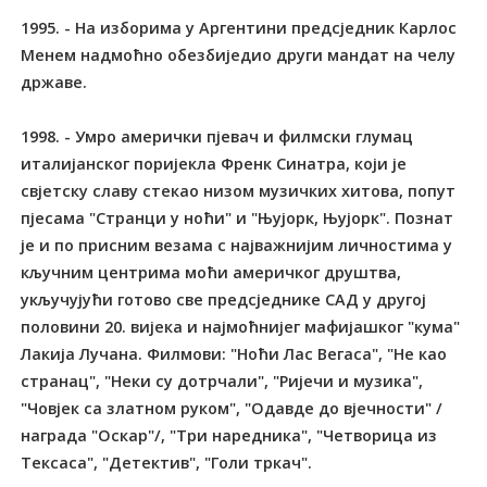
1995. - На изборима у Аргентини предсједник Карлос
Менем надмоћно обезбиједио други мандат на челу
државе.
1998. - Умро амерички пјевач и филмски глумац
италијанског поријекла Френк Синатра, који је
свјетску славу стекао низом музичких хитова, попут
пјесама "Странци у ноћи" и "Њујорк, Њујорк". Познат
је и по присним везама с најважнијим личностима у
кључним центрима моћи америчког друштва,
укључујући готово све предсједнике САД у другој
половини 20. вијека и најмоћнијег мафијашког "кума"
Лакија Лучана. Филмови: "Ноћи Лас Вегаса", "Не као
странац", "Неки су дотрчали", "Ријечи и музика",
"Човјек са златном руком", "Одавде до вјечности" /
награда "Оскар"/, "Три наредника", "Четворица из
Тексаса", "Детектив", "Голи тркач".