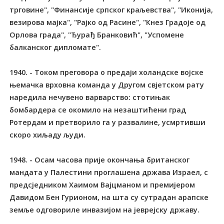
трговине", "Финансије српског краљевства", "Иконија,
везирова мајка", "Рајко од Расине", "Кнез Градоје од
Орлова града", "Ђурађ Бранковић", "Успомене
балканског дипломате".
1940. - Током преговора о предаји холандске војске
њемачка врховна команда у Другом свјетском рату
наредила нечувено варварство: стотињак
бомбардера се окомило на незаштићени град
Ротердам и претворило га у развалине, усмртивши
скоро хиљаду људи.
1948. - Осам часова прије окончања британског
мандата у Палестини проглашена држава Израел, с
предсједником Хаимом Вајцманом и премијером
Давидом Бен Гурионом, на шта су сутрадан арапске
земље одговориле инвазијом на јеврејску државу.