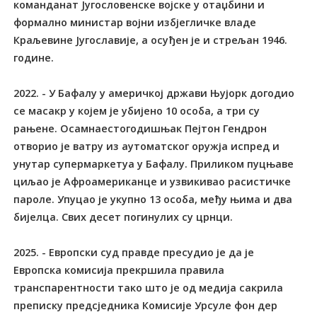
команданат Југословенске војске у отаџбини и
формално министар војни избјегличке владе
Краљевине Југославије, а осуђен је и стрељан 1946.
године.
2022. - У Бафалу у америчкој држави Њујорк догодио
се масакр у којем је убијено 10 особа, а три су
рањене. Осамнаестогодишњак Пејтон Гендрон
отворио је ватру из аутоматског оружја испред и
унутар супермаркетуа у Бафалу. Приликом пуцњаве
циљао је Афроамериканце и узвикивао расистичке
пароле. Упуцао је укупно 13 особа, међу њима и два
бијелца. Свих десет погинулих су црнци.
2025. - Европски суд правде пресудио је да је
Европска комисија прекршила правила
транспарентности тако што је од медија сакрила
преписку предсједника Комисије Урсуле фон дер