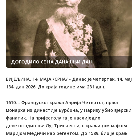
ДОГОДИЛО СЕ НА ДАНАШЊИ ДАН
БИЈЕЉИНА, 14. МАЈА /СРНА/ - Данас је четвртак, 14. мај
134. дан 2026. До краја године има 231 дан.
1610. - Француског краља Анрија Четвртог, првог
монарха из династије Бурбона, у Паризу убио вјерски
фанатик. На пријестолу га је наслиједио
деветогодишњи Луј Тринаести, с краљицом мајком
Маријом Медичи као регентом. До 1589. био је краљ