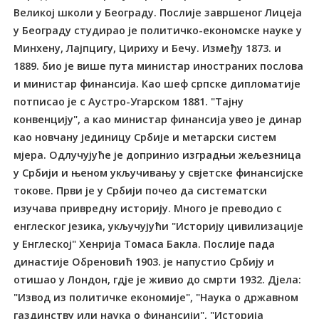
Великој школи у Београду. Послије завршеног Лицеја
у Београду студирао је политичко-економске науке у
Минхену, Лајпцигу, Цириху и Бечу. Између 1873. и
1889. био је више пута министар иностраних послова
и министар финансија. Као шеф српске дипломатије
потписао је с Аустро-Угарском 1881. "Тајну
конвенцију", а као министар финансија увео је динар
као новчану јединицу Србије и метарски систем
мјера. Одлучујуће је допринио изградњи жељезница
у Србији и њеном укључивању у свјетске финансијске
токове. Први је у Србији почео да систематски
изучава привредну историју. Много је преводио с
енглеског језика, укључујући "Историју цивилизације
у Енглеској" Хенрија Томаса Бакла. Послије пада
династије Обреновић 1903. је напустио Србију и
отишао у Лондон, гдје је живио до смрти 1932. Дјела:
"Извод из политичке економије", "Наука о државном
газдинству или наука о финансији", "Историја