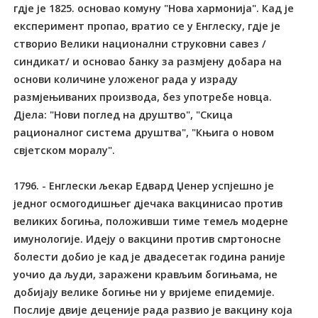
гдје је 1825. основао комуну "Нова хармонија". Кад је
експеримент пропао, вратио се у Енглеску, гдје је
створио Велики национални струковни савез /
синдикат/ и основао банку за размјену добара на
основи количине уложеног рада у израду
размјењиваних производа, без употребе новца.
Дјела: "Нови поглед на друштво", "Скица
рационалног система друштва", "Књига о новом
свјетском моралу".
1796. - Енглески љекар Едвард Џенер успјешно је
једног осмогодишњег дјечака вакцинисао против
великих богиња, положивши тиме темељ модерне
имунологије. Идеју о вакцини против смртоносне
болести добио је кад је двадесетак година раније
уочио да људи, заражени крављим богињама, не
добијају велике богиње ни у вријеме епидемије.
Послије двије деценије рада развио је вакцину која