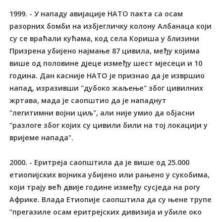
1999. - У нападу авијације НАТО пакта са осам
разорних бомби на избјегличку колону Албанаца који
су се враћали кућама, код села Кориша у близини
Призрена убијено најмање 87 цивила, међу којима
више од половине дјеце између шест мјесеци и 10
година. Дан касније НАТО је признао да је извршио
напад, изразивши "дубоко жаљење" због цивилних
жртава, мада је саопштио да је нападнут
"легитимни војни циљ", али није умио да објасни
"разлоге због којих су цивили били на тој локацији у
вријеме напада".
2000. - Еритреја саопштила да је више од 25.000
етиопијских војника убијено или рањено у сукобима,
који трају већ двије године између сусједа на рогу
Африке. Влада Етиопије саопштила да су њене трупе
"прегазиле осам еритрејских дивизија и убиле око