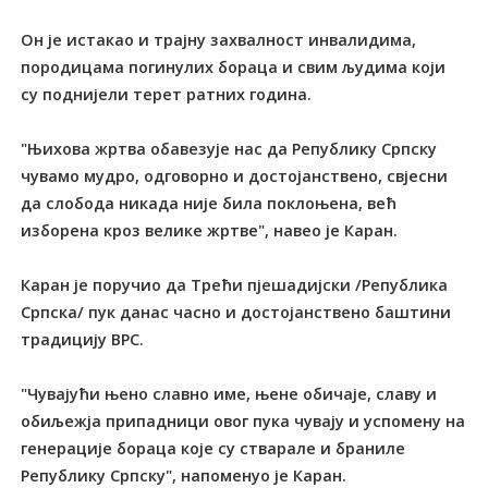
Он је истакао и трајну захвалност инвалидима,
породицама погинулих бораца и свим људима који
су поднијели терет ратних година.
"Њихова жртва обавезује нас да Републику Српску
чувамо мудро, одговорно и достојанствено, свјесни
да слобода никада није била поклоњена, већ
изборена кроз велике жртве", навео је Каран.
Каран је поручио да Трећи пјешадијски /Република
Српска/ пук данас часно и достојанствено баштини
традицију ВРС.
"Чувајући њено славно име, њене обичаје, славу и
обиљежја припадници овог пука чувају и успомену на
генерације бораца које су стварале и браниле
Републику Српску", напоменуо је Каран.