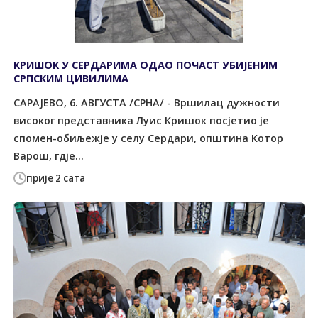
КРИШОК У СЕРДАРИМА ОДАО ПОЧАСТ УБИЈЕНИМ
СРПСКИМ ЦИВИЛИМА
САРАЈЕВО, 6. АВГУСТА /СРНА/ - Вршилац дужности
високог представника Луис Кришок посјетио је
спомен-обиљежје у селу Сердари, општина Котор
Варош, гдје...
прије 2 сата