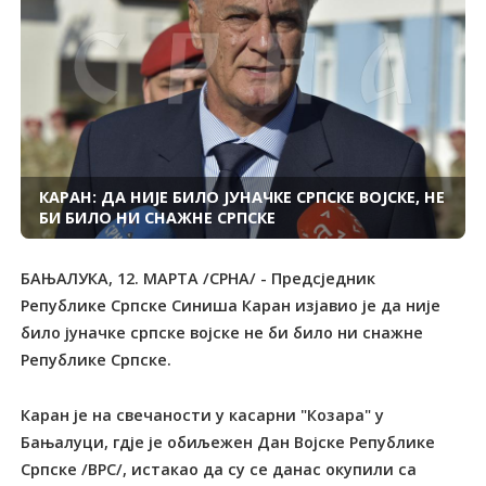
КАРАН: ДА НИЈЕ БИЛО ЈУНАЧКЕ СРПСКЕ ВОЈСКЕ, НЕ
БИ БИЛО НИ СНАЖНЕ СРПСКЕ
БАЊАЛУКА, 12. МАРТА /СРНА/ - Предсједник
Републике Српске Синиша Каран изјавио је да није
било јуначке српске војске не би било ни снажне
Републике Српске.
Каран је на свечаности у касарни "Козара" у
Бањалуци, гдје је обиљежен Дан Војске Републике
Српске /ВРС/, истакао да су се данас окупили са