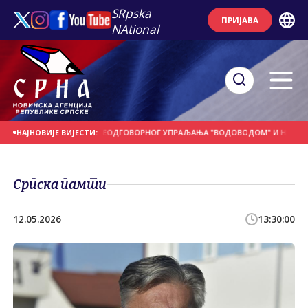
SRpska
ПРИЈАВА
NAtional
Е ЈЕ ПОСЉЕДИЦА НЕОДГОВОРНОГ УПРАЉАЊА "ВОДОВОДОМ" И НЕБРИГЕ ГРАД
НАЈНОВИЈЕ ВИЈЕСТИ:
Српска памти
12.05.2026
13:30:00