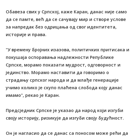
Обавеза свих у Српској, каже Каран, данас није само
да се памте, већ да се сачувају мир и створе услове
за напредак без одрицања од свог идентитета,
историје и права.
"У времену бројних изазова, политичких притисака и
покушаја оспоравања надлежности Републике
Српске, морамо показати мудрост, одговорност и
јединство. Морамо наставити да говоримо о
страдању српског народа и да млађе генерације
учимо колико је скупо плаћена слобода коју данас
имамо", рекао је Каран.
Предсједник Српске је указао да народ који изгуби
своју историју, ризикује да изгуби своју будућност.
Он је нагласио да се данас са поносом може рећи да