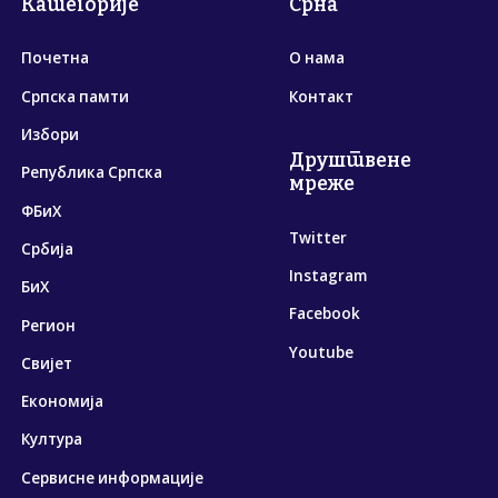
Категорије
Срна
Почетна
О нама
Српска памти
Контакт
Избори
Друштвене
Република Српска
мреже
ФБиХ
Twitter
Србија
Instagram
БиХ
Facebook
Регион
Youtube
Свијет
Економија
Култура
Сервисне информације