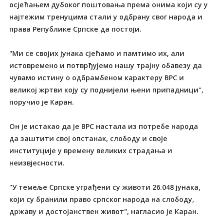
осјећањем дубоког поштовања према онима који су у
најтежим тренуцима стали у одбрану свог народа и
права Републике Српске да постоји.
"Ми се својих јунака сјећамо и памтимо их, али
истовремено и потврђујемо нашу трајну обавезу да
чувамо истину о одбрамбеном карактеру ВРС и
великој жртви коју су поднијели њени припадници",
поручио је Каран.
Он је истакао да је ВРС настала из потребе народа
да заштити свој опстанак, слободу и своје
институције у времену великих страдања и
неизвјесности.
"У темеље Српске уграђени су животи 26.048 јунака,
који су бранили право српског народа на слободу,
државу и достојанствен живот", нагласио је Каран.