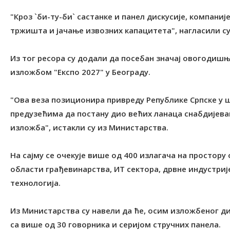
"Кроз `би-ту-би` састанке и панел дискусије, компаније
тржишта и јачање извозних капацитета", нагласили с
Из тог ресора су додали да посебан значај овогодишњ
изложбом "Експо 2027" у Београду.
"Ова веза позиционира привреду Републике Српске у
предузећима да постану дио већих ланаца снабдијева
изложба", истакли су из Министарства.
На сајму се очекује више од 400 излагача на простору
области грађевинарства, ИТ сектора, дрвне индустрије
технологија.
Из Министарства су навели да ће, осим изложбеног ди
са више од 30 говорника и серијом стручних панела.