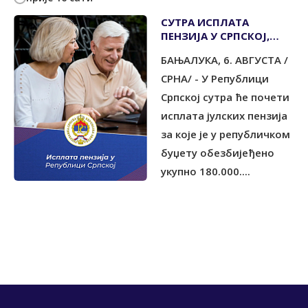
СУТРА ИСПЛАТА
ПЕНЗИЈА У СРПСКОЈ,
ОБЕЗБИЈЕЂЕНО 180
БАЊАЛУКА, 6. АВГУСТА /
МИЛИОНА КМ
СРНА/ - У Републици
Српској сутра ће почети
исплата јулских пензија
за које је у републичком
буџету обезбијеђено
укупно 180.000....