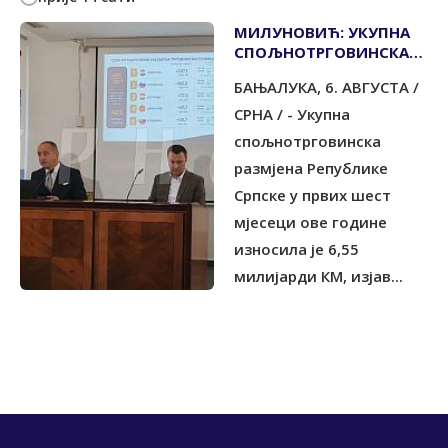
МИЛУНОВИЋ: УКУПНА
СПОЉНОТРГОВИНСКА
РАЗМЈЕНА ЗА ПОЛА
БАЊАЛУКА, 6. АВГУСТА /
ГОДИНЕ 6,55
МИЛИЈАРДИ КМ
СРНА / - Укупна
спољнотрговинска
размјена Републике
Српске у првих шест
мјесеци ове године
износила је 6,55
милијарди КМ, изјав...