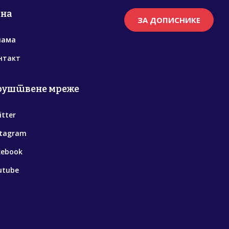
рна
ЗА ДОПИСНИКЕ
нама
нтакт
руштвене мреже
itter
stagram
cebook
utube