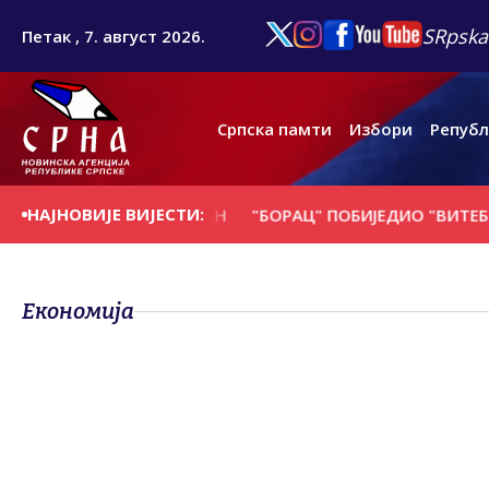
SRpska
Петак , 7. август 2026.
Српска памти
Избори
Републ
НАЈНОВИЈЕ ВИЈЕСТИ:
Е НА ДАНАШЊИ ДАН
"БОРАЦ" ПОБИЈЕДИО "ВИТЕБСК" ИЗ
Економија