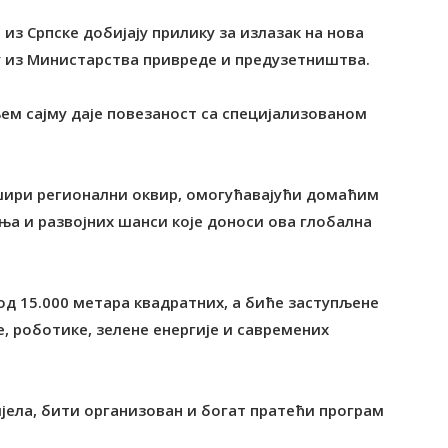
 из Српске добијају прилику за излазак на нова
у из Министарства привреде и предузетништва.
ем сајму даје повезаност са специјализованом
 шири регионални оквир, омогућавајући домаћим
ња и развојних шанси које доноси ова глобална
 од 15.000 метара квадратних, а биће заступљене
, роботике, зелене енергије и савремених
јела, бити организован и богат пратећи програм