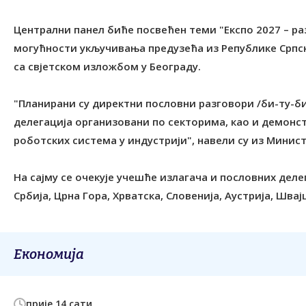
Централни панел биће посвећен теми "Експо 2027 – раз
могућности укључивања предузећа из Републике Српск
са свјетском изложбом у Београду.
"Планирани су директни пословни разговори /би-ту-б
делегација организовани по секторима, као и демонст
роботских система у индустрији", навели су из Минис
На сајму се очекује учешће излагача и пословних деле
Србија, Црна Гора, Хрватска, Словенија, Аустрија, Швај
Економија
прије 14 сати