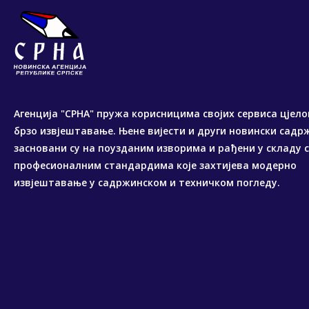
Агенција "СРНА" пружа корисницима својих сервиса цјело
брзо извјештавање. Њене вијести и други новински садр
засновани су на поузданим изворима и рађени у складу 
професионалним стандардима које захтијева модерно
извјештавање у садржинском и техничком погледу.