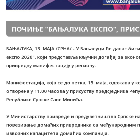
ПОЧИЊЕ "БАЊАЛУКА ЕКСПО", ПРИС
БАЊАЛУКА, 13. МАЈА /СРНА/ - У Бањалуци ће данас би
експо 2026", који представља кључни догађај за еконо
привредну манифестацију у региону.
Манифестација, која се до петка, 15. маја, одржава у 
отворена у 11.00 часова у присуству предсједника Ре
Републике Српске Саве Минића.
У Министарству привреде и предузетништва Српске на
повезивање домаћих привредника са међународним па
извозних капацитета домаћих компанија.