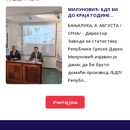
МИЛУНОВИЋ: БДП БИ
ДО КРАЈА ГОДИНЕ
МОГАО ИЗНОСИТИ 20
БАЊАЛУКА, 6. АВГУСТА /
МИЛИЈАРДИ КМ
СРНА/ - Директор
Завода за статистику
Републике Српске Дарко
Милуновић изјавио је
данас да би бруто
домаћи производ /БДП/
Републ...
Учитај још