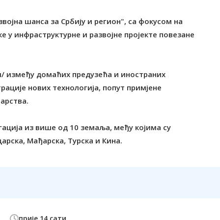
војна шанса за Србију и регион", са фокусом на
е у инфраструктурне и развојне пројекте повезане
и/ између домаћих предузећа и иностраних
рације нових технологија, попут примјене
тарства.
гација из више од 10 земаља, међу којима су
царска, Мађарска, Турска и Кина.
прије 14 сати