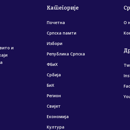
Категорије
С
Почетна
О 
Српска памти
Ко
Избори
вито и
Д
Република Српска
жаји
са
ФБиХ
Tw
Србија
In
БиХ
Fa
Регион
Yo
Свијет
Економија
Култура