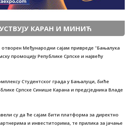
УСТВУЈУ КАРАН И МИНИЋ
ти отворен Међународни сајам привреде "Бањалука
мску промоцију Републике Српске и највећу
комплексу Студентског града у Бањалуци, биће
публике Српске Синише Карана и предсједника Владе
вели су да ће сајам бити платформа за директно
ртнерима и инвеститорима, те прилика за јачање