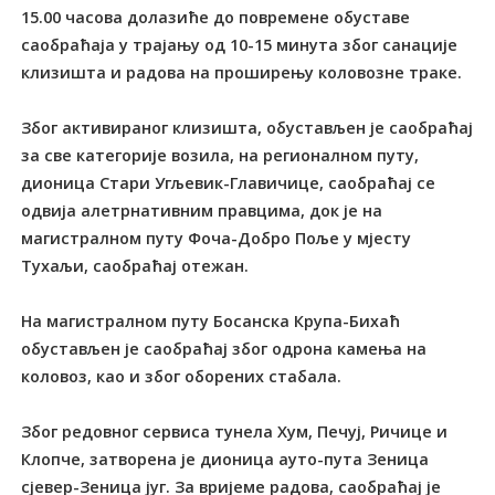
15.00 часова долазиће до повремене обуставе
саобраћаја у трајању од 10-15 минута због санације
клизишта и радова на проширењу коловозне траке.
Због активираног клизишта, обустављен је саобраћај
за све категорије возила, на регионалном путу,
дионица Стари Угљевик-Главичице, саобраћај се
одвија алетрнативним правцима, док је на
магистралном путу Фоча-Добро Поље у мјесту
Тухаљи, саобраћај отежан.
На магистралном путу Босанска Крупа-Бихаћ
обустављен је саобраћај због одрона камења на
коловоз, као и због оборених стабала.
Због редовног сервиса тунела Хум, Печуј, Ричице и
Клопче, затворена је дионица ауто-пута Зеница
сјевер-Зеница југ. За вријеме радова, саобраћај је