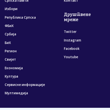
Српска памти
Контакт
Избори
Друштвене
Република Српска
мреже
ФБиХ
Twitter
Србија
Instagram
БиХ
Facebook
Регион
Youtube
Свијет
Економија
Култура
Сервисне информације
Мултимедија