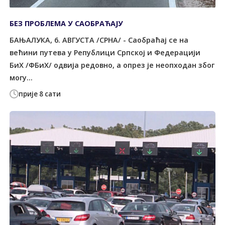
БЕЗ ПРОБЛЕМА У САОБРАЋАЈУ
БАЊАЛУКА, 6. АВГУСТА /СРНА/ - Саобраћај се на
већини путева у Републици Српској и Федерацији
БиХ /ФБиХ/ одвија редовно, а опрез је неопходан због
могу...
прије 8 сати