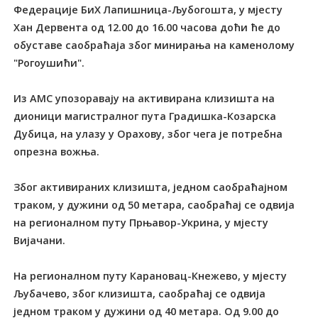
Федерације БиХ Лапишница-Љубогошта, у мјесту
Хан Дервента од 12.00 до 16.00 часова доћи ће до
обуставе саобраћаја због минирања на каменолому
"Рогоушићи".
Из АМС упозоравају на активирана клизишта на
дионици магистралног пута Градишка-Козарска
Дубица, на улазу у Орахову, због чега је потребна
опрезна вожња.
Због активираних клизишта, једном саобраћајном
траком, у дужини од 50 метара, саобраћај се одвија
на регионалном путу Прњавор-Укрина, у мјесту
Вијачани.
На регионалном путу Карановац-Кнежево, у мјесту
Љубачево, због клизишта, саобраћај се одвија
једном траком у дужини од 40 метара. Од 9.00 до