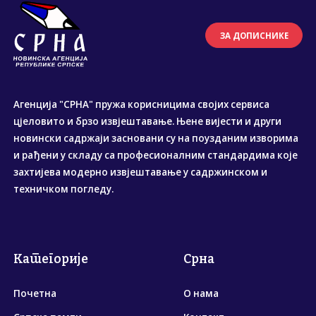
ЗА ДОПИСНИКЕ
Агенција "СРНА" пружа корисницима својих сервиса
цјеловито и брзо извјештавање. Њене вијести и други
новински садржаји засновани су на поузданим изворима
и рађени у складу са професионалним стандардима које
захтијева модерно извјештавање у садржинском и
техничком погледу.
Категорије
Срна
Почетна
О нама