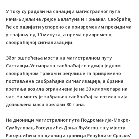
У току су радови на санацији магистралног пута
Рача-Бијељина /рејон Балатуна и Трњака/. Саобраћај
ће се одвијати успорено са привременим прекидима
у трајању од 10 минута, а према привременој
саобраћајној сигнализацији.
Због оштећења моста на магистралном путу
Саставци-Устипрача саобраћај се одвија једном
саобраћајном траком и регулише га привремено
постављена саобраћајна сигнализација, а брзина
кретања возила ограничена је на 30 километара на
час. На мосту је забрањен саобраћај за возила чија
дозвољена маса прелази 30 тона.
На дионици магистралног пута Подроманија-Мокро-
Сумбуловац-Рогоушићи-Доња Љубогошта у мјесту
Рогоушићи и на дионици граница Републике Српске/