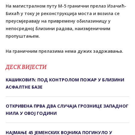
На магистралном путу М-5 гранични прелаз Изачић-
Бихаћ у току је реконструкција моста и возила се
преусмјеравају на привремену обилазиницу у
непосредној близини радова, наизмјеничним
пропуштањем.
На граничним прелазима нема дужих задржавања.
ДЕСК ВИЈЕСТИ
КАШИКОВИЋ: ПОД КОНТРОЛОМ ПОЖАР У БЛИЗИНИ
АСФАЛТНЕ БАЗЕ
ОТКРИВЕНА ПРВА ДВА СЛУЧАЈА ГРОЗНИЦЕ ЗАПАДНОГ
НИЛА У ОВОЈ ГОДИНИ
НАЈМАЊЕ 45 ЈЕМЕНСКИХ ВОЈНИКА ПОГИНУЛО У