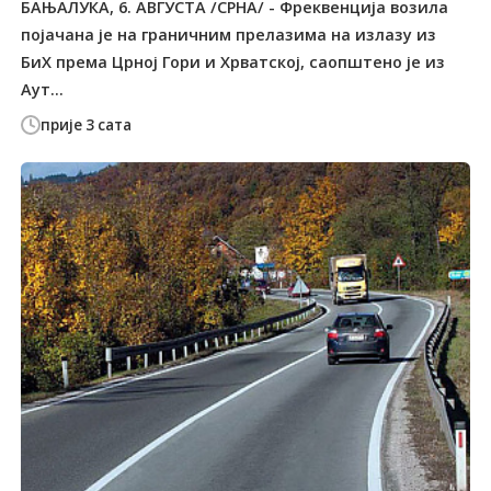
БАЊАЛУКА, 6. АВГУСТА /СРНА/ - Фреквенција возила
појачана је на граничним прелазима на излазу из
БиХ према Црној Гори и Хрватској, саопштено је из
Аут...
прије 3 сата