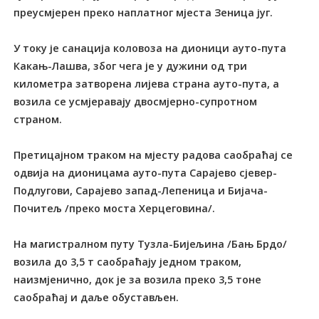
преусмјерен преко наплатног мјеста Зеница југ.
У току је санација коловоза на дионици ауто-пута
Какањ-Лашва, због чега је у дужини од три
километра затворена лијева страна ауто-пута, а
возила се усмјеравају двосмјерно-супротном
страном.
Претицајном траком на мјесту радова саобраћај се
одвија на дионицама ауто-пута Сарајево сјевер-
Подлугови, Сарајево запад-Лепеница и Бијача-
Почитељ /преко моста Херцеговина/.
На магистралном путу Тузла-Бијељина /Бањ Брдо/
возила до 3,5 т саобраћају једном траком,
наизмјенично, док је за возила преко 3,5 тоне
саобраћај и даље обустављен.