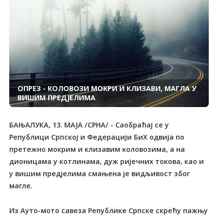
ОПРЕЗ - КОЛОВОЗИ МОКРИ И КЛИЗАВИ, МАГЛА У
ВИШИМ ПРЕДЈЕЛИМА
БАЊАЛУКА, 13. МАЈА /СРНА/ - Саобраћај се у
Републици Српској и Федерацији БиХ одвија по
претежно мокрим и клизавим коловозима, а на
дионицама у котлинама, дуж ријечних токова, као и
у вишим предјелима смањена је видљивост због
магле.
Из Ауто-мото савеза Републике Српске скрећу пажњу