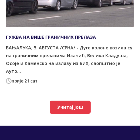
ГУЖВА НА ВИШЕ ГРАНИЧНИХ ПРЕЛАЗА
БАЊАЛУКА, 5. АВГУСТА /СРНА/ - Дуге колоне возила су
на граничним прелазима Изачић, Велика Кладуша,
Осоје и Каменско на излазу из БиХ, саопштио је
Ауто...
прије 21 сат
Учитај још