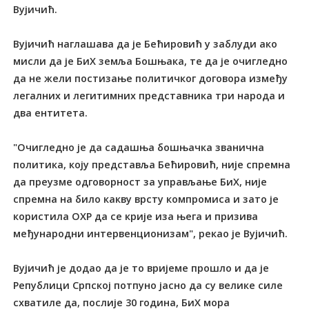
Вујичић.
Вујичић наглашава да је Бећировић у заблуди ако
мисли да је БиХ земља Бошњака, те да је очигледно
да не жели постизање политичког договора између
легалних и легитимних представника три народа и
два ентитета.
"Очигледно је да садашња бошњачка званична
политика, коју представља Бећировић, није спремна
да преузме одговорност за управљање БиХ, није
спремна на било какву врсту компромиса и зато је
користила ОХР да се крије иза њега и призива
међународни интервенционизам", рекао је Вујичић.
Вујичић је додао да је то вријеме прошло и да је
Републици Српској потпуно јасно да су велике силе
схватиле да, послије 30 година, БиХ мора