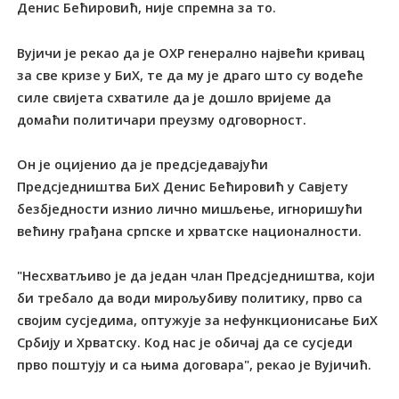
Денис Бећировић, није спремна за то.
Вујичи је рекао да је ОХР генерално највећи кривац
за све кризе у БиХ, те да му је драго што су водеће
силе свијета схватиле да је дошло вријеме да
домаћи политичари преузму одговорност.
Он је оцијенио да је предсједавајући
Предсједништва БиХ Денис Бећировић у Савјету
безбједности изнио лично мишљење, игноришући
већину грађана српске и хрватске националности.
"Несхватљиво је да један члан Предсједништва, који
би требало да води мирољубиву политику, прво са
својим сусједима, оптужује за нефункционисање БиХ
Србију и Хрватску. Код нас је обичај да се сусједи
прво поштују и са њима договара", рекао је Вујичић.