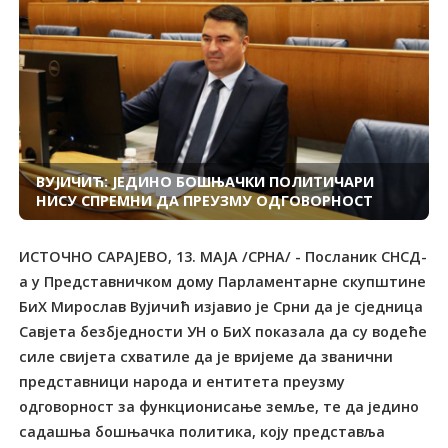
ВУЈИЧИЋ: ЈЕДИНО БОШЊАЧКИ ПОЛИТИЧАРИ
НИСУ СПРЕМНИ ДА ПРЕУЗМУ ОДГОВОРНОСТ
ИСТОЧНО САРАЈЕВО, 13. МАЈА /СРНА/ - Посланик СНСД-
а у Представничком дому Парламентарне скупштине
БиХ Мирослав Вујичић изјавио је Срни да је сједница
Савјета безбједности УН о БиХ показала да су водеће
силе свијета схватиле да је вријеме да званични
представници народа и ентитета преузму
одговорност за функционисање земље, те да једино
садашња бошњачка политика, коју представља