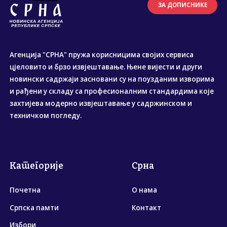
ЗА ДОПИСНИКЕ
Агенција "СРНА" пружа корисницима својих сервиса
цјеловито и брзо извјештавање. Њене вијести и други
новински садржаји засновани су на поузданим изворима
и рађени у складу са професионалним стандардима које
захтијева модерно извјештавање у садржинском и
техничком погледу.
Категорије
Срна
Почетна
О нама
Српска памти
Контакт
Избори