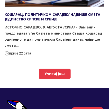
КОШАРАЦ: ПОЛИТИЧКОМ САРАЈЕВУ НАЈВИШЕ СМЕТА
ЈЕДИНСТВО СРПСКЕ И СРБИЈЕ
ИСТОЧНО САРАЈЕВО, 9. АВГУСТА /СРНА/ - Замјеник
предсједавајуће Савјета министара Сташа Кошарац
оцијенио је да политичком Сарајеву данас највише
смета...
прије 22 сата
Учитај још