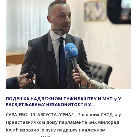
ПОДРШКА НАДЛЕЖНОМ ТУЖИЛАШТВУ И МУП-у У
РАСВЈЕТЉАВАЊУ НЕЗАКОНИТОСТИ У
МЕМОРИЈАЛНОМ ЦЕНТРУ СРЕБРЕНИЦА
САРАЈЕВО, 10. АВГУСТА /СРНА/ - Посланик СНСД-а у
Представничком дому парламента БиХ Милорад
Којић изразио је пуну подршку надлежном