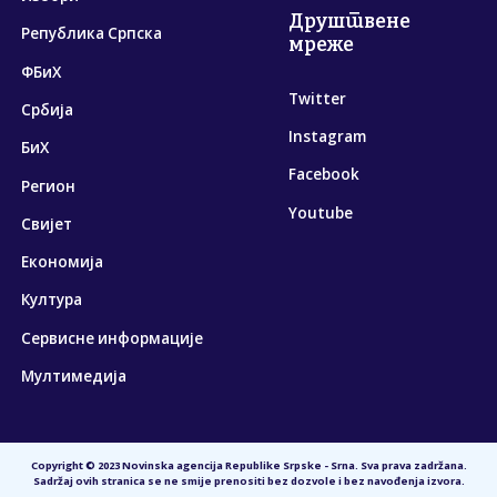
Друштвене
Република Српска
мреже
ФБиХ
Twitter
Србија
Instagram
БиХ
Facebook
Регион
Youtube
Свијет
Економија
Култура
Сервисне информације
Мултимедија
Copyright © 2023 Novinska agencija Republike Srpske - Srna. Sva prava zadržana.
Sadržaj ovih stranica se ne smije prenositi bez dozvole i bez navođenja izvora.