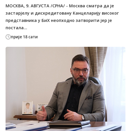
МОСКВА, 9. АВГУСТА /СРНА/ - Москва сматра да је
застарјелу и дискредитовану Канцеларију високог
представника у БиХ неопходно затворити јер је
постала...
прије 18 сати