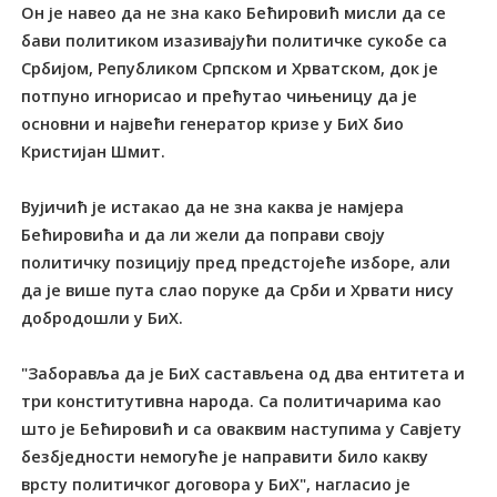
Он је навео да не зна како Бећировић мисли да се
бави политиком изазивајући политичке сукобе са
Србијом, Републиком Српском и Хрватском, док је
потпуно игнорисао и прећутао чињеницу да је
основни и највећи генератор кризе у БиХ био
Кристијан Шмит.
Вујичић је истакао да не зна каква је намјера
Бећировића и да ли жели да поправи своју
политичку позицију пред предстојеће изборе, али
да је више пута слао поруке да Срби и Хрвати нису
добродошли у БиХ.
"Заборавља да је БиХ састављена од два ентитета и
три конститутивна народа. Са политичарима као
што је Бећировић и са оваквим наступима у Савјету
безбједности немогуће је направити било какву
врсту политичког договора у БиХ", нагласио је