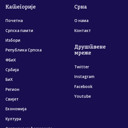
Категорије
Срна
Почетна
О нама
Српска памти
Контакт
Избори
Друштвене
Република Српска
мреже
ФБиХ
Twitter
Србија
Instagram
БиХ
Facebook
Регион
Youtube
Свијет
Економија
Култура