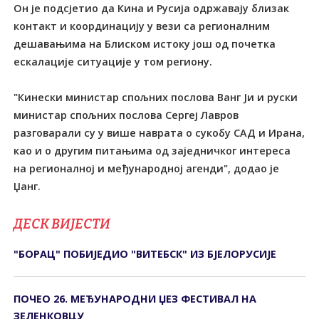
Он је подсјетио да Кина и Русија одржавају близак
контакт и координацију у вези са регионалним
дешавањима на Блиском истоку још од почетка
ескалације ситуације у том региону.
"Кинески министар спољних послова Ванг Ји и руски
министар спољних послова Сергеј Лавров
разговарали су у више наврата о сукобу САД и Ирана,
као и о другим питањима од заједничког интереса
на регионалној и међународној агенди", додао је
Џанг.
ДЕСК ВИЈЕСТИ
"БОРАЦ" ПОБИЈЕДИО "ВИТЕБСК" ИЗ БЈЕЛОРУСИЈЕ
ПОЧЕО 26. МЕЂУНАРОДНИ ЏЕЗ ФЕСТИВАЛ НА
ЗЕЛЕНКОВЦУ