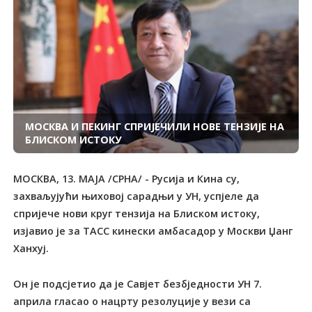
МОСКВА И ПЕКИНГ СПРИЈЕЧИЛИ НОВЕ ТЕНЗИЈЕ НА
БЛИСКОМ ИСТОКУ
МОСКВА, 13. МАЈА /СРНА/ - Русија и Кина су,
захваљујући њиховој сарадњи у УН, успјеле да
спријече нови круг тензија на Блиском истоку,
изјавио је за ТАСС кинески амбасадор у Москви Џанг
Ханхуј.
Он је подсјетио да је Савјет безбједности УН 7.
априла гласао о нацрту резолуције у вези са