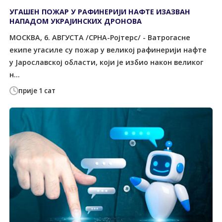
УГАШЕН ПОЖАР У РАФИНЕРИЈИ НАФТЕ ИЗАЗВАН
НАПАДОМ УКРАЈИНСКИХ ДРОНОВА
МОСКВА, 6. АВГУСТА /СРНА-Ројтерс/ - Ватрогасне
екипе угасиле су пожар у великој рафинерији нафте
у Јарославској области, који је избио након великог
н...
прије 1 сат