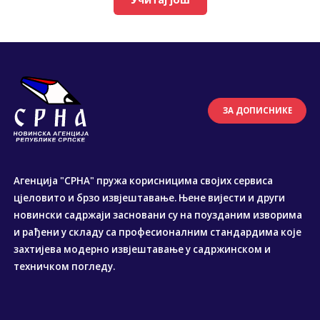
ЗА ДОПИСНИКЕ
Агенција "СРНА" пружа корисницима својих сервиса
цјеловито и брзо извјештавање. Њене вијести и други
новински садржаји засновани су на поузданим изворима
и рађени у складу са професионалним стандардима које
захтијева модерно извјештавање у садржинском и
техничком погледу.