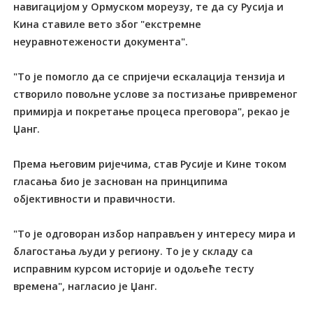
навигацијом у Ормуском мореузу, те да су Русија и
Кина ставиле вето због "екстремне
неуравнотежености документа".
"То је помогло да се спријечи ескалација тензија и
створило повољне услове за постизање привременог
примирја и покретање процеса преговора", рекао је
Џанг.
Према његовим ријечима, став Русије и Кине током
гласања био је заснован на принципима
објективности и правичности.
"То је одговоран избор направљен у интересу мира и
благостања људи у региону. То је у складу са
исправним курсом историје и одољеће тесту
времена", нагласио је Џанг.