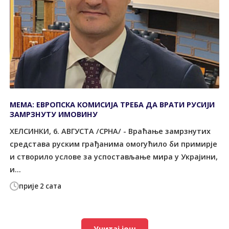
МЕМА: ЕВРОПСКА КОМИСИЈА ТРЕБА ДА ВРАТИ РУСИЈИ
ЗАМРЗНУТУ ИМОВИНУ
ХЕЛСИНКИ, 6. АВГУСТА /СРНА/ - Враћање замрзнутих
средстава руским грађанима омогућило би примирје
и створило услове за успостављање мира у Украјини,
и...
прије 2 сата
Учитај још