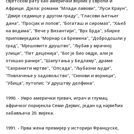
свјетском рату као амерички војник у Европи и
Африци. Дјела: романи "Млади лавови", "Луси Краун",
"Двије седмице у другом граду", "Гласови љетњег
дана", "Просјак и лопов", "Богаташ и сиромах", "Хљеб
на водама", "Вече у Византији", "Врх брда", збирке
приповиједака "Морнар са Бремена", "Добродошли у
град", "Мјешовито друштво", "Љубав у мрачној
улици", "Пет деценија", "Бог је био овдје, али је
отишао раније", "Шапутања у Бедламу", драме
"Сахранити мртве", "Опсада", "Љубазни људи",
"Повлачење у задовољство", "Синови и војници",
"Убица", путопис "У друштву делфина".
1990. - Умро амерички пјевач, играч и глумац
афричког поријекла Семи Дејвис, један од највећих
забављача 20. вијека.
1991. - Прва жена премијер у историји Француске,