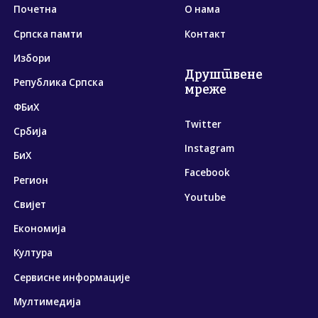
Почетна
О нама
Српска памти
Контакт
Избори
Друштвене
Република Српска
мреже
ФБиХ
Twitter
Србија
Instagram
БиХ
Facebook
Регион
Youtube
Свијет
Економија
Култура
Сервисне информације
Мултимедија