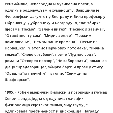
сензибилна, непосредна и музикална поезија
одликује родољубљем и хуманошћу. Завршила је
Филозофски факултет у Београду и била професор у
Обреновцу, Дубровнику и Београду. Дјела: збирке
пјесама "Песме", "Зелени витез", "Песник и завичај",
"Отаџбино, ту сам", "Мирис земље", "Тражим
помиловање", "Немам више времена", "Песме из
Норвешке", "Летопис Перунових потомака", "Ничија
земља", "Слово о љубави", приче "Лудило срца",
романи "Отворен прозор", "Не заборавити", роман за
дјецу "Прадевојчица", збирка бајки и прозе у стиху
"Орашчићи палчићи", путопис "Снимци из
Швајцарске".
1905. - Рођен амерички филмски и позоришни глумац
Хенри Фонда, једна од најупечатљивијих
физиономија свјетског филма, чију глуму је
одликовала префињеност и дискреција. Награду