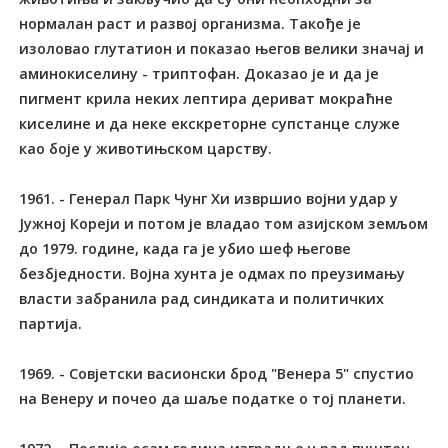
нормалан раст и развој организма. Такође је
изоловао глутатион и показао његов велики значај и
аминокиселину - триптофан. Доказао је и да је
пигмент крила неких лептира дериват мокраћне
киселине и да неке екскреторне супстанце служе
као боје у животињском царству.
1961. - Генерал Парк Чунг Хи извршио војни удар у
Јужној Кореји и потом је владао том азијском земљом
до 1979. године, када га је убио шеф његове
безбједности. Војна хунта је одмах по преузимању
власти забранила рад синдиката и политичких
партија.
1969. - Совјетски васионски брод "Венера 5" спустио
на Венеру и почео да шаље податке о тој планети.