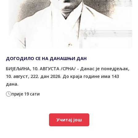
ДОГОДИЛО СЕ НА ДАНАШЊИ ДАН
БИЈЕЉИНА, 10. АВГУСТА /СРНА/ - Данас је понедјељак,
10. август, 222. дан 2026. До краја године има 143
дана.
прије 19 сати
Учитај још