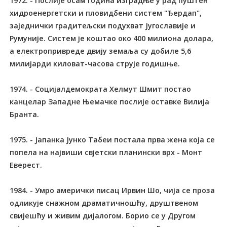
1972. - Послије осам година изградње у рад пуштен
хидроенергетски и пловидбени систем "Ђердап",
заједнички градитељски подухват Југославије и
Румуније. Систем је коштао око 400 милиона долара,
а електропривреде двију земаља су добиле 5,6
милијарди киловат-часова струје годишње.
1974. - Социјалдемократа Хелмут Шмит постао
канцелар Западне Њемачке послије оставке Вилија
Бранта.
1975. - Јапанка Јунко Табеи постала прва жена која се
попела на највиши свјетски планински врх - Монт
Еверест.
1984. - Умро амерички писац Ирвин Шо, чија се проза
одликује снажном драматичношћу, друштвеном
свијешћу и живим дијалогом. Борио се у Другом