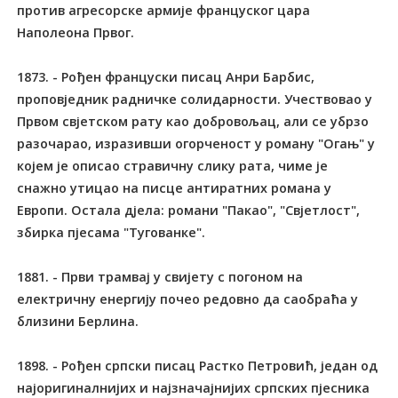
против агресорске армије француског цара
Наполеона Првог.
1873. - Рођен француски писац Анри Барбис,
проповједник радничке солидарности. Учествовао у
Првом свјетском рату као добровољац, али се убрзо
разочарао, изразивши огорченост у роману "Огањ" у
којем је описао стравичну слику рата, чиме је
снажно утицао на писце антиратних романа у
Европи. Остала дјела: романи "Пакао", "Свјетлост",
збирка пјесама "Тугованке".
1881. - Први трамвај у свијету с погоном на
електричну енергију почео редовно да саобраћа у
близини Берлина.
1898. - Рођен српски писац Растко Петровић, један од
најоригиналнијих и најзначајнијих српских пјесника