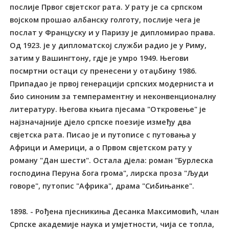
послије Првог свјетског рата. У рату је са српском
војском прошао албанску голготу, послије чега је
послат у Француску и у Паризу је дипломирао права.
Од 1923. је у дипломатској служби радио је у Риму,
затим у Вашингтону, гдје је умро 1949. Његови
посмртни остаци су пренесени у отаџбину 1986.
Припадао је првој генерацији српских модерниста и
био синоним за темпераментну и неконвенционалну
литературу. Његова књига пјесама "Откровење" је
најзначајније дјело српске поезије између два
свјетска рата. Писао је и путописе с путовања у
Африци и Америци, а о Првом свјетском рату у
роману "Дан шести". Остала дјела: роман "Бурлеска
господина Перуна бога грома", лирска проза "Људи
говоре", путопис "Африка", драма "Сибињанке".
1898. - Рођена пјесникиња Десанка Максимовић, члан
Српске академије наука и умјетности, чија се топла,