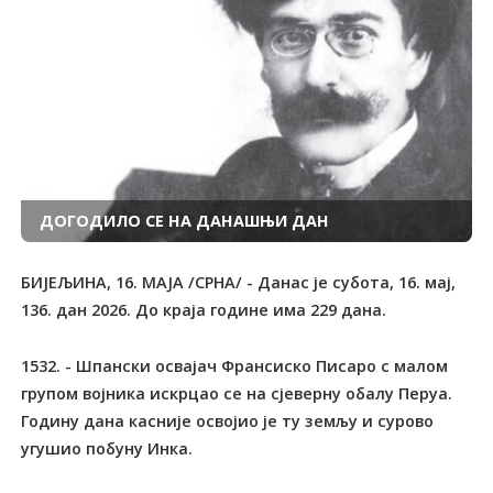
ДОГОДИЛО СЕ НА ДАНАШЊИ ДАН
БИЈЕЉИНА, 16. МАЈА /СРНА/ - Данас је субота, 16. мај,
136. дан 2026. До краја године има 229 дана.
1532. - Шпански освајач Франсиско Писаро с малом
групом војника искрцао се на сјеверну обалу Перуа.
Годину дана касније освојио је ту земљу и сурово
угушио побуну Инка.