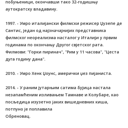
побуњеници, окончавши тако 32-годишњу
аутократску владавину.
1997. - Умро италијански филмски режисер Џузепе де
Сантис, један од најзначајнијих представника
филмског неореализма насталог у Италији у првим
годинама по окончању Другог свјетског рата.
Филмови: "Горки пиринач", "Рим у 11 часова", "Цеста
дуга годину дана".
2010. - Умро Хенк Џоунс, амерички џез пијаниста.
2014. - У раним јутарњим сатима бујица настала
незапамћеним изливањем Tамнаве и Колубаре, као
посљедица изузетно јаких вишедневних киша,
потпуно је поплавила
Обреновац.