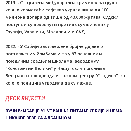
2019. - Откривена међународна криминална група
која је користећи софтвер украла више од 100
милиона долара од више од 40.000 жртава. Судски
поступци су покренути против осумњичених у
Грузији, Украјини, Молдавији и САД.
2022. - У Србији забиљежене бројне дојаве о
постављеним бомбама и то у 97 основних и
појединим средњим школама, аеродрому
"Константин Велики" у Нишу, свим погонима
Београдског водовода и тржном центру "Стадион", за
које је полиција утврдила да су лажне.
ДЕСК ВИЈЕСТИ
ВУЧИЋ: ИБАР ЈЕ УНУТРАШЊЕ ПИТАЊЕ СРБИЈЕ И НЕМА
НИКАКВЕ ВЕЗЕ СА АЛБАНИЈОМ