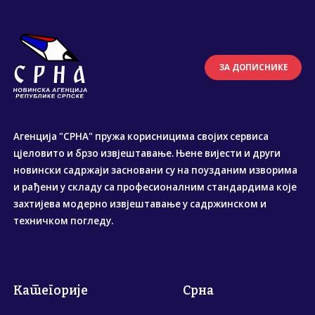
ЗА ДОПИСНИКЕ
Агенција "СРНА" пружа корисницима својих сервиса
цјеловито и брзо извјештавање. Њене вијести и други
новински садржаји засновани су на поузданим изворима
и рађени у складу са професионалним стандардима које
захтијева модерно извјештавање у садржинском и
техничком погледу.
Категорије
Срна