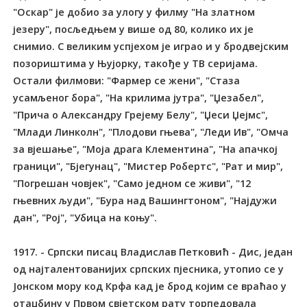
"Оскар" је добио за улогу у филму "На златном
језеру", посљедњем у више од 80, колико их је
снимио. С великим успјехом је играо и у бродвејским
позориштима у Њујорку, такође у ТВ серијама.
Остали филмови: "Фармер се жени", "Стаза
усамљеног бора", "На крилима јутра", "Џезабел",
"Прича о Александру Грејему Белу", "Џеси Џејмс",
"Млади Линколн", "Плодови гњева", "Леди Ив", "Омча
за вјешање", "Моја драга Клементина", "На апачкој
граници", "Бјегунац", "Мистер Робертс", "Рат и мир",
"Погрешан човјек", "Само једном се живи", "12
гњевних људи", "Бура над Вашингтоном", "Најдужи
дан", "Рој", "Убица на коњу".
1917. - Српски писац Владислав Петковић - Дис, један
од најталентованијих српских пјесника, утопио се у
Јонском мору код Крфа кад је брод којим се враћао у
отаџбину у Првом свјетском рату торпедовала