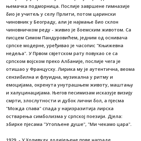
њемачка подморница. Послије завршене гимназије
био је учитељ у селу Прлити, потом царински
чиновник у Београду, али је најмање био склон
чиновничком реду - живио је боемским животом. Са
писцем Симом Пандуровићем, једним од оснивача
српске модерне, уређивао је часопис "Књижевна
недеља". У Првом свјетском рату повукао се са
српском војском преко Албаније, послије чега је
отишао у Француску. Лирика му је аутентична, веома
сензибилна и флуидна, музикална у ритму и
емоцијама, окренута унутрашњем животу, маштању
и халуцинацијама. Његов песимизам исказује визију
смрти, злослутности и дубок лични бол, а пјесма
"Можда спава" спада у најизразитија лирска
остварења симболизма у српској поезији. Дјела:
збирке пјесама "Утопљене душе", "Ми чекамо цара".
1929. - У Холивуду додијељене прве награде