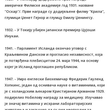
америчке Филмске академије /од 1931. назване
"Оскар"/. Прве награде су додијељене филму "Крила",
глумици Џенет Гејнор и глумцу Емилу Џенингсу.
1932. - У Токију убијен јапански премијер Цујоши
Инукаи.
1941. - Парламент Исланда окончао уговор с
Краљевином Данском и прогласио независност, која
је потврђена плебисцитом 24. маја 1944, на основу
којег је Исланд проглашен републиком.
1947. - Умро енглески биохемичар Фредерик Гауленд
Хопкинс, један од оснивача науке о витаминима, који
је с холандским љекаром Кристијаном Ајкманом 1929.
подијелио Нобелову награду за медицину. Изучавао
је значај витамина у исхрани лабораторијских
животиња и закључио да су они неопходни за