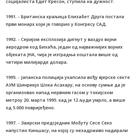
социјалиста Едит Кресон, ступила на дужност.
1991. - Британска краљица Елизабет Друга постала
први монарх који је говорио у Конгресу САД.
1992. - Серијом експлозија дигнут у ваздух војни
аеродром код Бихаћа, један од најважнијих војних
објеката ЈНА, чија је изградња коштала више од
четири милијарде долара.
1995. - Јапанска полиција ухапсила вођу вјерске секте
АУМ Шинрикјо Шока Асахару, на основу сумње да је
организовао напад нервним гасом у токијском
метроу 20. марта 1995. кад је 12 људи умрло, а више
од 5.000 повријеђено.
1997. - Заирски предсједник Мобуту Сесе Секо
напустио Киншасу, на којој су незадрживо надирали