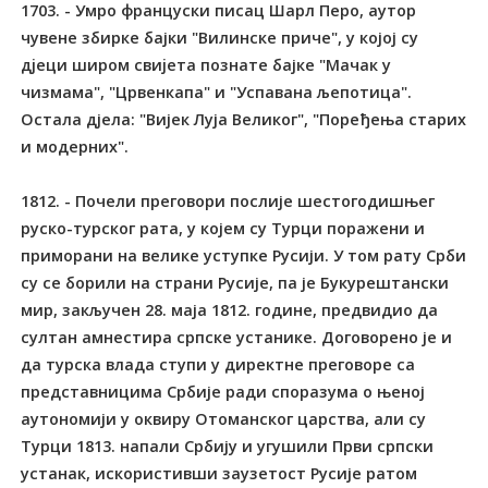
1703. - Умро француски писац Шарл Перо, аутор
чувене збирке бајки "Вилинске приче", у којој су
дjеци широм свиjета познате бајке "Мачак у
чизмама", "Црвенкапа" и "Успавана љепотица".
Остала дјела: "Вијек Луја Великог", "Поређења старих
и модерних".
1812. - Почели преговори послије шестогодишњег
руско-турског рата, у којем су Турци поражени и
приморани на велике уступке Русији. У том рату Срби
су се борили на страни Русије, па је Букурештански
мир, закључен 28. маја 1812. године, предвидио да
султан амнестира српске устанике. Договорено је и
да турска влада ступи у директне преговоре са
представницима Србије ради споразума о њеној
аутономији у оквиру Отоманског царства, али су
Турци 1813. напали Србију и угушили Први српски
устанак, искористивши заузетост Русије ратом