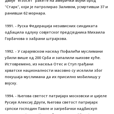
двије "егзосет" ракете на амерички војни брод
"Старк", који је патролирао Заливом, усмртивши 37 и
ранивши 62 морнара.
1991. - Руска Федерација независних синдиката
одбацила одлуку совјетског предсједника Михаила
Горбачова о забрани штрајкова.
1992. - У сарајевском насељу Пофалићи муслимани
убили више од 200 Срба и запалили њихове куће.
Истовремено, из насеља Отес и Ступ грађани
хрватске националности масовно су иселили због
покушаја муслимана да их присилно мобилишу у
војску.
1994. - Његова светост патријарх московски и цијеле
Русије Алексиј Други, Његова светост патријарх
српски господин Павле и загребачки надбискуп