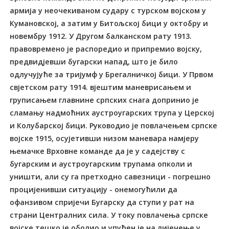
армија у неочекиваном судару с турском војском у
Кумановској, а затим у Битољској бици у октобру и
новембру 1912. У Другом балканском рату 1913.
правовремено је распоредио и припремио војску,
предвидјевши бугарски напад, што је било
одлучујуће за тријумф у Брегалничкој бици. У Првом
свјетском рату 1914. вјештим маневрисањем и
груписањем главнине српских снага допринио је
сламању надмоћних аустроугарских трупа у Церској
и Колубарској бици. Руководио је повлачењем српске
војске 1915, осујетивши низом маневара намјеру
њемачке Врховне команде да је у садејству с
бугарским и аустроугарским трупама опколи и
уништи, али су га претходно савезници - погрешно
процијенивши ситуацију - онемогућили да
офанзивом спријечи Бугарску да ступи у рат на
страни Централних сила. У току повлачења српске
војске тешко је оболио и упућен је на лијечење у