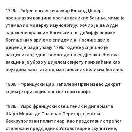
1749. - Рођен енглески љекар Едвард Џенер,
проналазач вакцине против великих богиња, чиме је
утемељио модерну имунологију. Уочио је да људи
заражени крављим богињама не добијају велике
богиње ни у вријеме епидемија. Послије двије
деценије рада у мају 1796. године успјешно је
вакцинисао једног осмогодишњег дјечака. Његова
вакцина је убрзо у цијелом свијету прихваћена као
поуздана заштита од смртоносних великих богиња.
1809. - Француски цар Наполеон Први издао декрет
којим је присвојио папске територије.
1838. - Умро француски свештеник и дипломата
Шарл Морис де Таљеран Перигор, вјешт и
бескруполозан политичар. Као представник трећег
сталежа и предсједник Уставотворне скупштине,