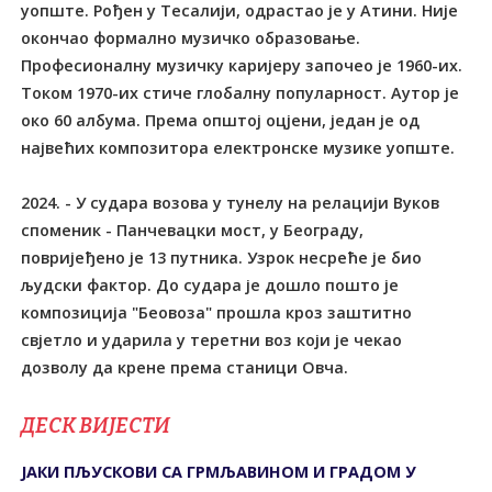
уопште. Рођен у Tесалији, одрастао је у Атини. Није
окончао формално музичко образовање.
Професионалну музичку каријеру започео је 1960-их.
Tоком 1970-их стиче глобалну популарност. Аутор је
око 60 албума. Према општој оцјени, један је од
највећих композитора електронске музике уопште.
2024. - У судара возова у тунелу на релацији Вуков
споменик - Панчевацки мост, у Београду,
повријеђено је 13 путника. Узрок несреће је био
људски фактор. До судара је дошло пошто је
композиција "Беовоза" прошла кроз заштитно
свјетло и ударила у теретни воз који је чекао
дозволу да крене према станици Овча.
ДЕСК ВИЈЕСТИ
ЈАКИ ПЉУСКОВИ СА ГРМЉАВИНОМ И ГРАДОМ У