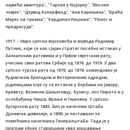
највећа авантура", "Тарзан у Њујорку", "Високи
човјек", "Дејвид Коперфилд", "Ана Карењина", "Браћа
Маркс на тркама", "Кардинал Ришеље", "Понос и
предрасуде".
1917. - Умро српски војсковођа и војвода Радомир
Путник, који се као сјајан стратег посебно истакао у
балканским ратовима и у Првом свјетском рату,
учесник свих ратова Србије од 1876. до 1916. У два
српско-турска рата од 1876. до 1878. командовао је
Рудничком бригадом и Ветерничким одредом,
јединицама које су се истакле у борбама на Јавору,
Кревету, Великом Шиљеговцу, Ђунису, око Пирота и у
ослобађању Ниша, Врања и Гњилана. У српско-
бугарском рату 1885. био је начелник Штаба
Дунавске дивизије, а 1890. је постављен за
помоћника начелника Генералштаба. Тада је у
програм обуке старјешина увео рјешавање