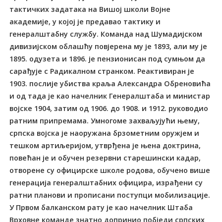
тактичких задатака на Вишој школи Војне
академије, у којој је предавао тактику и
генералштабну службу. Команда над Шумадијском
дивизијском облашћу повјерена му је 1893, али му је
1895. одузета и 1896. је пензионисан под сумњом да
сарађује с Радикалном странком. Реактивиран је
1903. послије убиства краља Александра Обреновића
и од тада је као начелник Генералштаба и министар
војске 1904, затим од 1906. до 1908. и 1912. руководио
ратним припремама. Умногоме захваљујући њему,
српска војска је наоружана брзометним оружјем и
тешком артиљеријом, утврђена је њена доктрина,
повећан је и обучен резервни старешински кадар,
отворене су официрске школе родова, обучено више
генерација генералштабних официра, израђени су
ратни планови и прописани поступци мобилизације.
У Првом балканском рату је као начелник Штаба
Врховне команде знатно допринио побједи српских