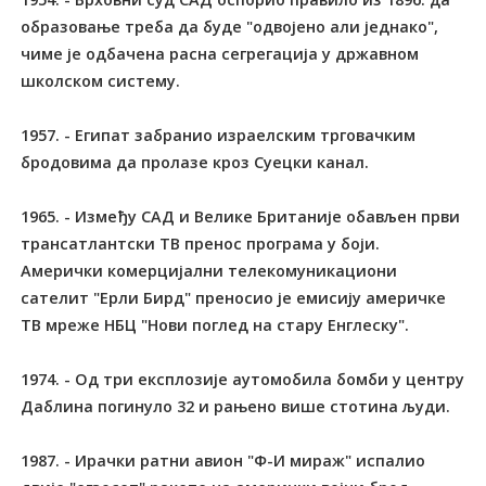
образовање треба да буде "одвојено али једнако",
чиме је одбачена расна сегрегација у државном
школском систему.
1957. - Египат забранио израелским трговачким
бродовима да пролазе кроз Суецки канал.
1965. - Између САД и Велике Британије обављен први
трансатлантски ТВ пренос програма у боји.
Амерички комерцијални телекомуникациони
сателит "Ерли Бирд" преносио је емисију америчке
ТВ мреже НБЦ "Нови поглед на стару Енглеску".
1974. - Од три експлозије аутомобила бомби у центру
Даблина погинуло 32 и рањено више стотина људи.
1987. - Ирачки ратни авион "Ф-И мираж" испалио