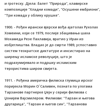
и гротеску. Дјела: балет "Природа", клавирске
композиције "Хладни комади", "Осушени ембриони",
"Три комада у облику крушке".
1900. - Рођен ирански вјерски вођа ајатолах Рухолах
Хомеини, који се 1979, послије збацивања шаха
Мохамеда Резе Пахлавија, вратио у Иран из
избјеглиштва. Владао је до смрти 1989, успоставио
систем теократске диктатуре и инсистирао на
ширењу исламске револуције, што је
подразумијевало и подршку исламским
терористима широм свијета.
1911. - Рођена америчка филмска глумица ирског
поријекла Морин О`Саливен, позната по улогама
Тарзанове партнерке Џејн у серији филмова с
Џонијем Вајсмилером. Филмови: "Тарзан и његова
другарица", "Тарзан и његов син", "Тарзанова