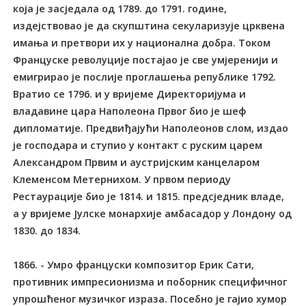
која је засједала од 1789. до 1791. године,
издејствовао је да скупштина секуларизује црквена
имања и претвори их у национална добра. Током
Француске револуције постајао је све умјеренији и
емигрирао је послије проглашења републике 1792.
Вратио се 1796. и у вријеме Директоријума и
владавине цара Наполеона Првог био је шеф
дипломатије. Предвиђајући Наполеонов слом, издао
је господара и ступио у контакт с руским царем
Александром Првим и аустријским канцеларом
Клеменсом Метернихом. У првом периоду
Рестаурације био је 1814. и 1815. предсједник владе,
а у вријеме Јулске монархије амбасадор у Лондону од
1830. до 1834.
1866. - Умро француски композитор Ерик Сати,
противник импресионизма и поборник специфичног
упрошћеног музичког израза. Посебно је гајио хумор