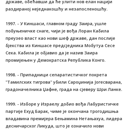
државе, обећавши да ће улити нов елан нацији
раздираној неједнакошћу и незапосленошћу.
1997. - У Киншаси, главном граду Заира, ушле
побуњеничке снаге, чији је вођа Лоран Кабила
преузео власт као нови шеф државе, дан послије
бјекства из Киншасе предсједника Мобутуа Сесе
Сека. Кабила је објавио да је назив Заира
промијењен у Демократска Република Конго.
1998. - Припадници сепаратистичког покрета
"Тамилских тигрова" убили Сароџинија Јогесварана,
градоначелника Џафне, града на сјеверу Шри Ланке.
1999. - Изборе у Израелу добио вођа Лабуристичке
партије Ехуд Барак, чиме је окончана трогодишња
владавина премијера Бењамина Нетањахуа, лидера
десничарског Ликуда, што је означило нови