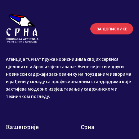
ЗА ДОПИСНИКЕ
Агенција "СРНА" пружа корисницима својих сервиса
цјеловито и брзо извјештавање. Њене вијести и други
новински садржаји засновани су на поузданим изворима
и рађени у складу са професионалним стандардима које
захтијева модерно извјештавање у садржинском и
техничком погледу.
Категорије
Срна