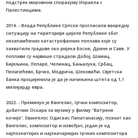
подстрек мировном споразуму Израела с
Палестинцима.
2014. - Влада Републике Српске прогласила ванредну
ситуацију на територији цијеле Републике због
незапамћених катастрофалних поплава које су
захватиле градове око ријека Босне, Дрине и Саве. У
поплави су највише страдали Добој, Шамац,
Бијељина, Лопаре, Челинац, Бањалука, Србац,
Пелагићево, Брчко, Модрича, Шековићи. Свјетска
банка процијенила је да је начињена штета од 1,1
милијарду евра.
2022. - Преминуо је Вангелис, грчки композитор,
добитник Оскара за музику у филму "Ватрене
кочије". Евангелос Одисеас Папатанасију, познат као
Вангелис, композитор и извођач, један је од
најпознатијих и најзначајнијих грчких композитора