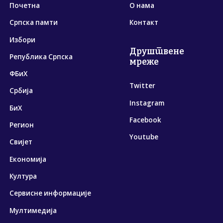
Почетна
О нама
Српска памти
Контакт
Избори
Друштвене
Република Српска
мреже
ФБиХ
Twitter
Србија
Instagram
БиХ
Facebook
Регион
Youtube
Свијет
Економија
Култура
Сервисне информације
Мултимедија