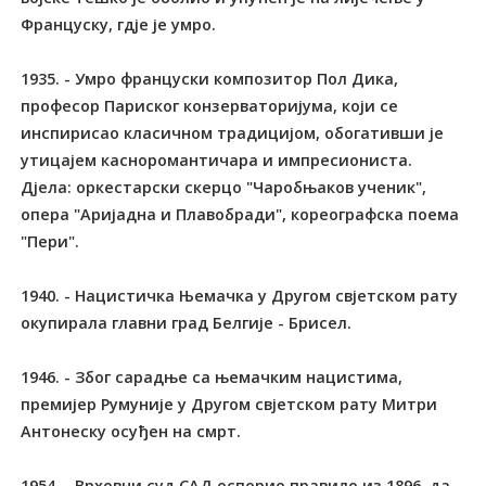
Француску, гдје је умро.
1935. - Умро француски композитор Пол Дика,
професор Париског конзерваторијума, који се
инспирисао класичном традицијом, обогативши је
утицајем касноромантичара и импресиониста.
Дјела: оркестарски скерцо "Чаробњаков ученик",
опера "Аријадна и Плавобради", кореографска поема
"Пери".
1940. - Нацистичка Њемачка у Другом свјетском рату
окупирала главни град Белгије - Брисел.
1946. - Због сарадње са њемачким нацистима,
премијер Румуније у Другом свјетском рату Митри
Антонеску осуђен на смрт.
1954. - Врховни суд САД оспорио правило из 1896. да