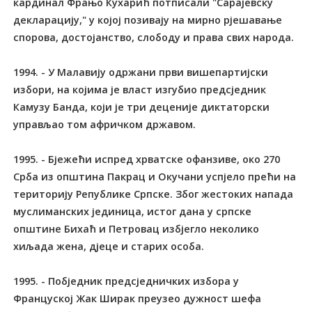
кардинал Фрањо Кухарић потписали "Сарајевску
декларацију," у којој позивају на мирно рјешавање
спорова, достојанство, слободу и права свих народа.
1994. - У Малавију одржани први вишепартијски
избори, на којима је власт изгубио предсједник
Камузу Банда, који је три деценије диктаторски
управљао том афричком државом.
1995. - Бјежећи испред хрватске офанзиве, око 270
Срба из општина Пакрац и Окучани успјело прећи на
територију Републике Српске. Због жестоких напада
муслиманских јединица, истог дана у српске
општине Бихаћ и Петровац избјегло неколико
хиљада жена, дјеце и старих особа.
1995. - Побједник предсједничких избора у
Француској Жак Ширак преузео дужност шефа