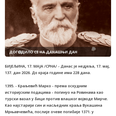
ДОГОДИЛО СЕ НА ДАНАШЊИ ДАН
БИЈЕЉИНА, 17. МАЈА /СРНА/ - Данас је недјеља, 17. мај,
137. дан 2026. До краја године има 228 дана.
1395. - Краљевић Марко - према оскудним
историјским подацима - погинуо на Ровинама као
турски вазал у бици против влашког војводе Мирче.
Као најстарији син и насљедник краља Вукашина
Мрњавчевића, послије очеве погибије 1371. у