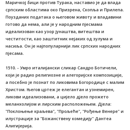
Маричкој бици против Турака, наставио је да влада
српским областима око Призрена, Скопља и Прилепа.
Поузданих података о његовом животу и владавини
готово да нема, али је у народним пјесмама
идеализован као узор јунаштва, витештва и
честитости, као заштитник нејаких од зулума и
насиља. Он је најпопуларнији лик српских народних
пјесама.
1510. - Умро италијански сликар Сандро Ботичели,
који је радио религиозне и алегоријске композиције,
а посебно је познат по ликовима Богородице с малим
Христом. Његов цртеж је елегантан и узнемирен,
ликови идеализовани, а цијело дјело прожето
меланхолијом и лирским расположењем. Дјела:
"Поклоњење краљева", "Прољеће", "Рођење Венере" и
илустрације за "Божанствену комедију" Дантеа
Алигијерија.