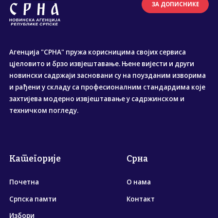
ЗА ДОПИСНИКЕ
Агенција "СРНА" пружа корисницима својих сервиса
цјеловито и брзо извјештавање. Њене вијести и други
новински садржаји засновани су на поузданим изворима
и рађени у складу са професионалним стандардима које
захтијева модерно извјештавање у садржинском и
техничком погледу.
Категорије
Срна
Почетна
О нама
Српска памти
Контакт
Избори