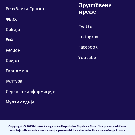
Друштвене
Република Српска
мреже
ФБиХ
Twitter
Србија
Instagram
БиХ
Facebook
Регион
Youtube
Свијет
Економија
Култура
Сервисне информације
Мултимедија
Copyright © 2023 Novinska agencija Republike Srpske - Srna. Sva prava zadržana.
Sadržaj ovih stranica se ne smije prenositi bez dozvole i bez navođenja izvora.