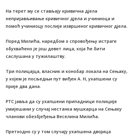
На терет му се стављају кривична дјела
непријављивање кривичног дјела и учиниоца и
помоћ учиниоцу послије извршеног кривичног дјела.
Поред Милића, наредбом о спровођењу истраге
обухваћено је још девет лица, која ће бити
саслушана у тужилаштву.
Три полицајца, власник и конобар локала на Сењаку,
у којем је посљедњи пут виђен А. Н, ухапшени су
прије два дана.
РТС јавља да су ухапшени припадници полиције
умијешани у случај нестанка мушкарца на Сењаку
чланови обезбјеђења Веселина Милића.
Претходно су у том случају ухапшена двојица