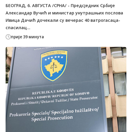
БЕОГРАД, 6. АВГУСТА /СРНА/ - Предсједник Србије
Александар Вучић и министар унутрашњих послова
Ивица Дачић дочекали су вечерас 40 ватрогасаца-
спасилац...
прије 39 минута