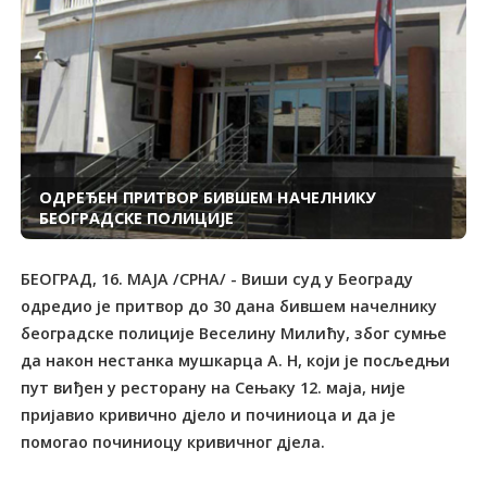
ОДРЕЂЕН ПРИТВОР БИВШЕМ НАЧЕЛНИКУ
БЕОГРАДСКЕ ПОЛИЦИЈЕ
БЕОГРАД, 16. МАЈА /СРНА/ - Виши суд у Београду
одредио је притвор до 30 дана бившем начелнику
београдске полиције Веселину Милићу, због сумње
да након нестанка мушкарца А. Н, који је посљедњи
пут виђен у ресторану на Сењаку 12. маја, није
пријавио кривично дјело и починиоца и да је
помогао починиоцу кривичног дјела.