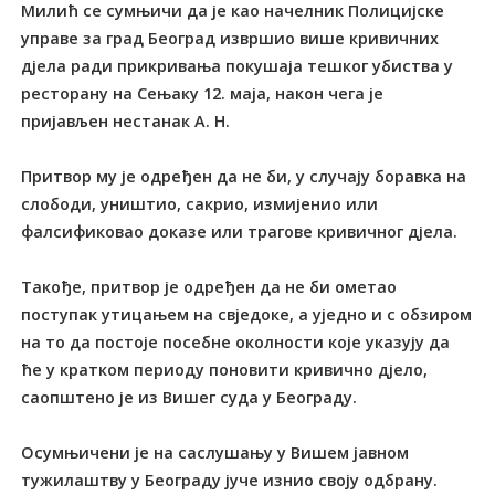
Милић се сумњичи да је као начелник Полицијске
управе за град Београд извршио више кривичних
дјела ради прикривања покушаја тешког убиства у
ресторану на Сењаку 12. маја, након чега је
пријављен нестанак А. Н.
Притвор му је одређен да не би, у случају боравка на
слободи, уништио, сакрио, измијенио или
фалсификовао доказе или трагове кривичног дјела.
Такође, притвор је одређен да не би ометао
поступак утицањем на свједоке, а уједно и с обзиром
на то да постоје посебне околности које указују да
ће у кратком периоду поновити кривично дјело,
саопштено је из Вишег суда у Београду.
Осумњичени је на саслушању у Вишем јавном
тужилаштву у Београду јуче изнио своју одбрану.