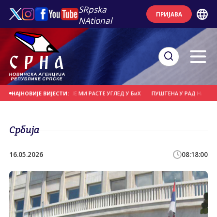
SRpska
ПРИЈАВА
NAtional
Е НАПАДА, СВЕ ВИШЕ МИ РАСТЕ УГЛЕД У БиХ
ПУШТЕНА У РАД НАЈВЕЋА СОЛА
НАЈНОВИЈЕ ВИЈЕСТИ:
Србија
16.05.2026
08:18:00