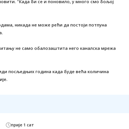
новити. "Када би се и поновило, у много смо бољој
годама, никада не може рећи да постоји потпуна
а.
 питању не само обалозаштита него каналска мрежа
 види посљедњих година када буде већа количина
ије.
прије 1 сат