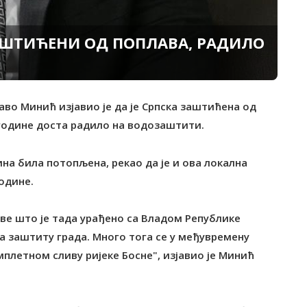
АШТИЋЕНИ ОД ПОПЛАВА, РАДИЛО
аво Минић изјавио је да је Српска заштићена од
 године доста радило на водозаштити.
ина била потопљена, рекао да је и ова локална
одине.
све што је тада урађено са Владом Републике
 заштиту града. Много тога се у међувремену
плетном сливу ријеке Босне", изјавио је Минић