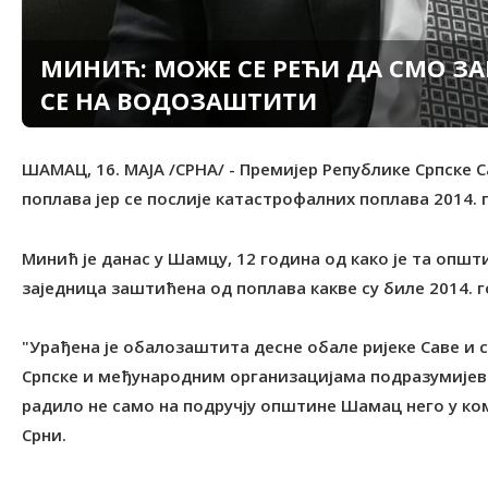
МИНИЋ: МОЖЕ СЕ РЕЋИ ДА СМО З
СЕ НА ВОДОЗАШТИТИ
ШАМАЦ, 16. МАЈА /СРНА/ - Премијер Републике Српске С
поплава јер се послије катастрофалних поплава 2014.
Минић је данас у Шамцу, 12 година од како је та општ
заједница заштићена од поплава какве су биле 2014. г
"Урађена је обалозаштита десне обале ријеке Саве и 
Српске и међународним организацијама подразумијева
радило не само на подручју општине Шамац него у ком
Срни.