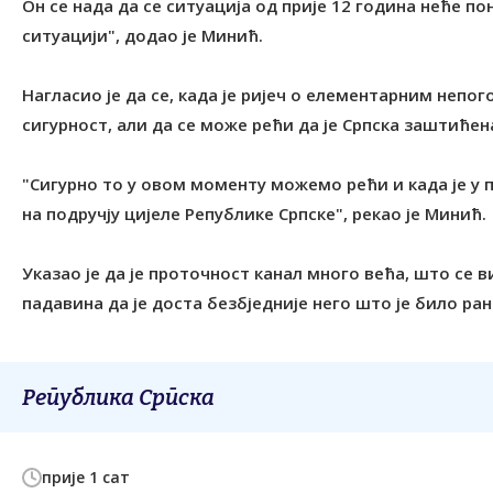
Он се нада да се ситуација од прије 12 година неће по
ситуацији", додао је Минић.
Нагласио је да се, када је ријеч о елементарним непо
сигурност, али да се може рећи да је Српска заштићен
"Сигурно то у овом моменту можемо рећи и када је у
на подручју цијеле Републике Српске", рекао је Минић.
Указао је да је проточност канал много већа, што се
падавина да је доста безбједније него што је било ран
Република Српска
прије 1 сат