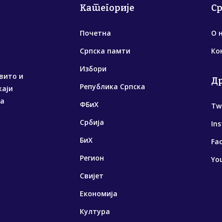
Категорије
С
Почетна
О 
Српска памти
Ко
Избори
вито и
Д
Република Српска
жаји
са
ФБиХ
Tw
Србија
In
БиХ
Fa
Регион
Yo
Свијет
Економија
Култура