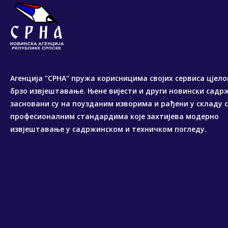
Агенција "СРНА" пружа корисницима својих сервиса цјело
брзо извјештавање. Њене вијести и други новински садр
засновани су на поузданим изворима и рађени у складу 
професионалним стандардима које захтијева модерно
извјештавање у садржинском и техничком погледу.