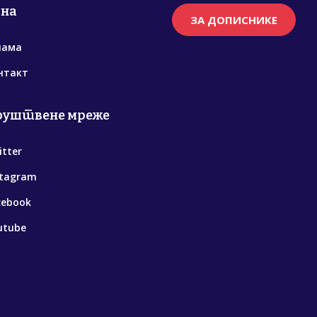
рна
ЗА ДОПИСНИКЕ
нама
нтакт
руштвене мреже
itter
stagram
cebook
utube