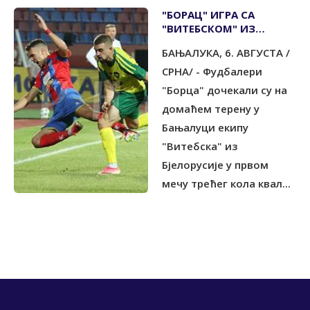
"БОРАЦ" ИГРА СА
"ВИТЕБСКОМ" ИЗ
БЈЕЛОРУСИЈЕ
БАЊАЛУКА, 6. АВГУСТА /
СРНА/ - Фудбалери
"Борца" дочекали су на
домаћем терену у
Бањалуци екипу
"Витебска" из
Бјелорусије у првом
мечу трећег кола квал...