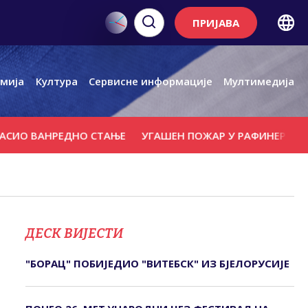
ПРИЈАВА
мија
Култура
Сервисне информације
Мултимедија
ВАНРЕДНО СТАЊЕ
УГАШЕН ПОЖАР У РАФИНЕРИЈИ НАФТЕ
ДЕСК ВИЈЕСТИ
"БОРАЦ" ПОБИЈЕДИО "ВИТЕБСК" ИЗ БЈЕЛОРУСИЈЕ