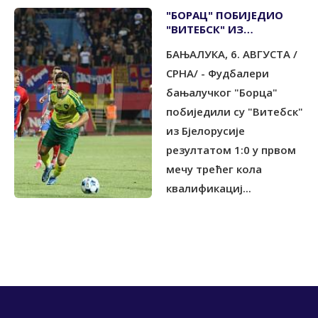
"БОРАЦ" ПОБИЈЕДИО
"ВИТЕБСК" ИЗ
БЈЕЛОРУСИЈЕ
БАЊАЛУКА, 6. АВГУСТА /
СРНА/ - Фудбалери
бањалучког "Борца"
побиједили су "Витебск"
из Бјелорусије
резултатом 1:0 у првом
мечу трећег кола
квалификациј...