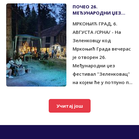
ПОЧЕО 26.
МЕЂУНАРОДНИ ЏЕЗ
ФЕСТИВАЛ НА
МРКОЊИЋ ГРАД, 6.
ЗЕЛЕНКОВЦУ
АВГУСТА /СРНА/ - На
Зеленковцу код
Мркоњић Града вечерас
је отворен 26.
Међународни џез
фестивал "Зеленковац"
на којем ће у потпуно п...
Учитај још