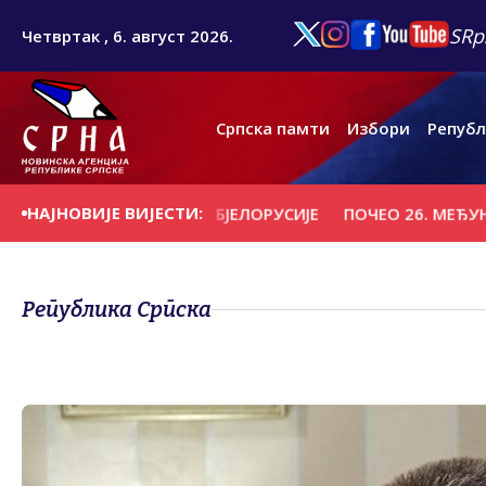
SRp
Четвртак , 6. август 2026.
Српска памти
Избори
Републ
НАЈНОВИЈЕ ВИЈЕСТИ:
ДИО "ВИТЕБСК" ИЗ БЈЕЛОРУСИЈЕ
ПОЧЕО 26. МЕЂУНАРОД
Република Српска