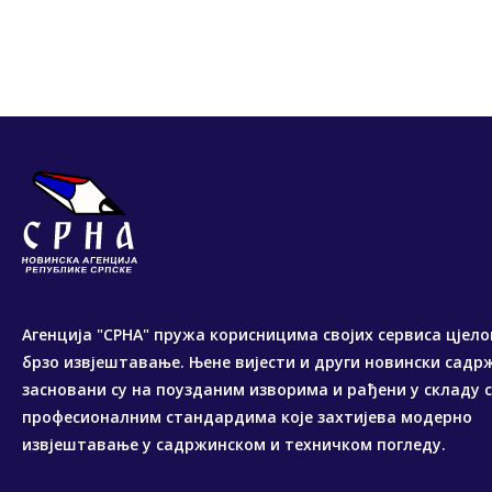
Агенција "СРНА" пружа корисницима својих сервиса цјело
брзо извјештавање. Њене вијести и други новински садр
засновани су на поузданим изворима и рађени у складу 
професионалним стандардима које захтијева модерно
извјештавање у садржинском и техничком погледу.