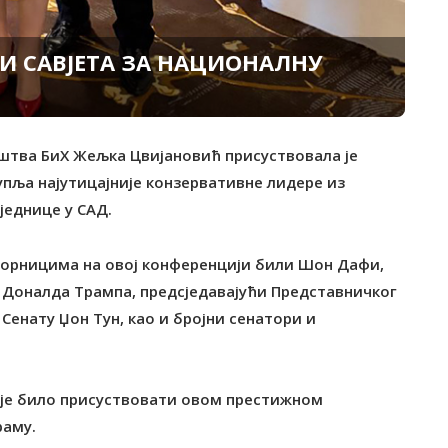
И САВЈЕТА ЗА НАЦИОНАЛНУ
иштва БиХ Жељка Цвијановић присуствовала је
упља најутицајније конзервативне лидере из
једнице у САД.
оворницима на овој конференцији били Шон Дафи,
а Доналда Трампа, предсједавајући Представничког
Сенату Џон Тун, као и бројни сенатори и
 је било присуствовати овом престижном
раму.