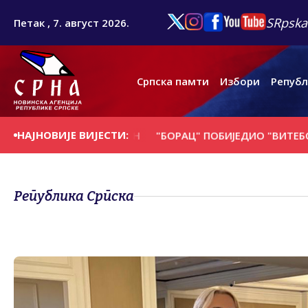
SRpska
Петак , 7. август 2026.
Српска памти
Избори
Републ
НАЈНОВИЈЕ ВИЈЕСТИ:
Е НА ДАНАШЊИ ДАН
"БОРАЦ" ПОБИЈЕДИО "ВИТЕБСК" ИЗ
Република Српска