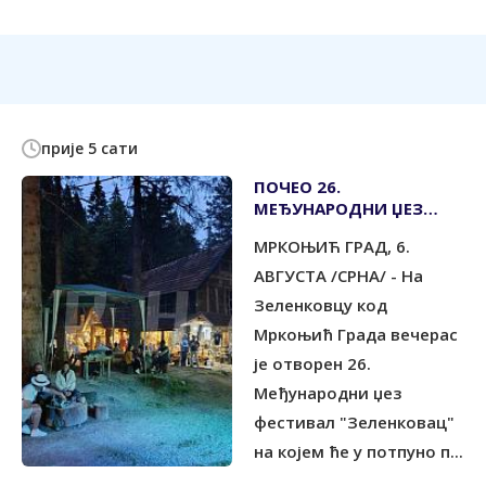
прије 5 сати
ПОЧЕО 26.
МЕЂУНАРОДНИ ЏЕЗ
ФЕСТИВАЛ НА
МРКОЊИЋ ГРАД, 6.
ЗЕЛЕНКОВЦУ
АВГУСТА /СРНА/ - На
Зеленковцу код
Мркоњић Града вечерас
је отворен 26.
Међународни џез
фестивал "Зеленковац"
на којем ће у потпуно п...