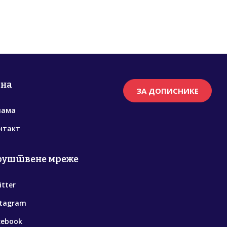
рна
ЗА ДОПИСНИКЕ
нама
нтакт
руштвене мреже
itter
stagram
cebook