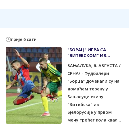
прије 6 сати
"БОРАЦ" ИГРА СА
"ВИТЕБСКОМ" ИЗ
БЈЕЛОРУСИЈЕ
БАЊАЛУКА, 6. АВГУСТА /
СРНА/ - Фудбалери
"Борца" дочекали су на
домаћем терену у
Бањалуци екипу
"Витебска" из
Бјелорусије у првом
мечу трећег кола квал...