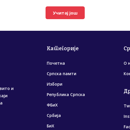
Учитај још
Категорије
С
Почетна
О 
Српска памти
Ко
Избори
вито и
Д
Република Српска
жаји
са
ФБиХ
Tw
Србија
In
БиХ
Fa