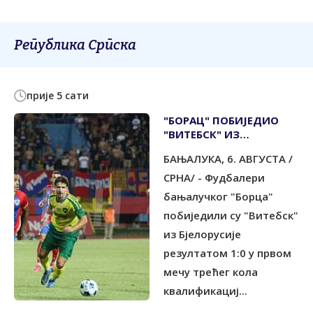
Република Српска
прије 5 сати
"БОРАЦ" ПОБИЈЕДИО
"ВИТЕБСК" ИЗ
БЈЕЛОРУСИЈЕ
БАЊАЛУКА, 6. АВГУСТА /
СРНА/ - Фудбалери
бањалучког "Борца"
побиједили су "Витебск"
из Бјелорусије
резултатом 1:0 у првом
мечу трећег кола
квалификациј...