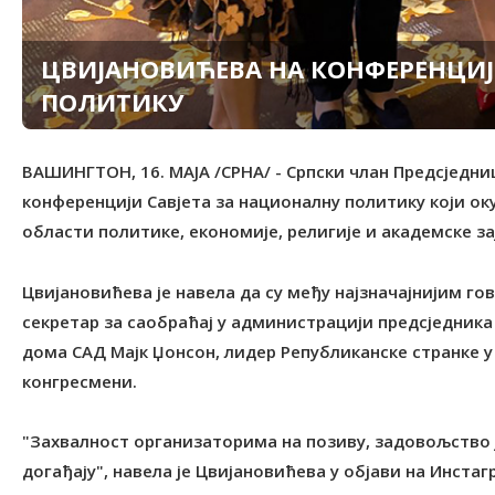
ЦВИЈАНОВИЋЕВА НА КОНФЕРЕНЦИЈ
ПОЛИТИКУ
ВАШИНГТОН, 16. МАЈА /СРНА/ - Српски члан Предсједн
конференцији Савјета за националну политику који ок
области политике, економије, религије и академске за
Цвијановићева је навела да су међу најзначајнијим г
секретар за саобраћај у администрацији предсједник
дома САД Мајк Џонсон, лидер Републиканске странке у 
конгресмени.
"Захвалност организаторима на позиву, задовољство
догађају", навела је Цвијановићева у објави на Инстаг