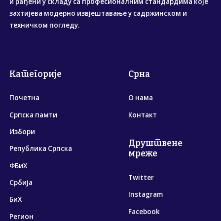
и рађени у складу са професионалним стандардима које
захтијева модерно извјештавање у садржинском и
техничком погледу.
Категорије
Срна
Почетна
О нама
Српска памти
Контакт
Избори
Друштвене
Република Српска
мреже
ФБиХ
Twitter
Србија
Instagram
БиХ
Facebook
Регион