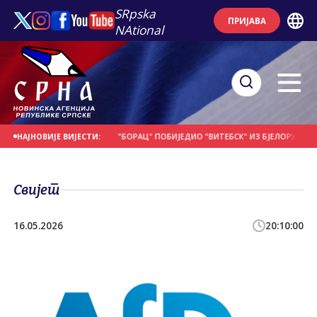
SRpska
ПРИЈАВА
NAtional
Е НА ДАНАШЊИ ДАН
"БОРАЦ" ПОБИЈЕДИО "ВИТЕБСК" ИЗ БЈЕЛОРУСИЈЕ
П
НАЈНОВИЈЕ ВИЈЕСТИ:
Свијет
16.05.2026
20:10:00