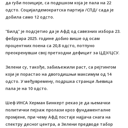
да губи позиције, са подршком која је пала на 22
одсто. Социјалдемократска партија /СПД/ сада је
добила само 12 одсто.
"Билд" је подсјетио да је АфД од савезних избора 23.
фебруара 2025. године добио више од осам
процентних поена са 20,8 одсто, потпуно
преокренувши свој претходни дефицит за ЦДУ/ЦСУ.
Зелени су, такође, забиљежили раст, са рејтингом
који је порастао на двогодишњи максимум од 14
одсто. У међувремену, подршка странци Љевица
пала је на 10 одсто.
Шеф ИНСА Херман Бинкерт рекао је да њемачки
политички пејзаж пролази кроз фундаменталне
промјене, при чему АфД постаје најјача снага на
спектру десног центра, а Зелени предводе табор