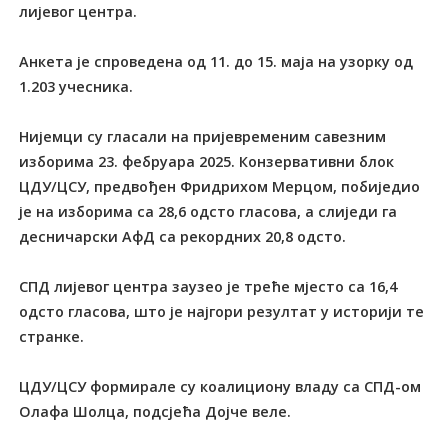
лијевог центра.
Анкета је спроведена од 11. до 15. маја на узорку од
1.203 учесника.
Нијемци су гласали на пријевременим савезним
изборима 23. фебруара 2025. Конзервативни блок
ЦДУ/ЦСУ, предвођен Фридрихом Мерцом, побиједио
је на изборима са 28,6 одсто гласова, а слиједи га
десничарски АфД са рекордних 20,8 одсто.
СПД лијевог центра заузео је треће мјесто са 16,4
одсто гласова, што је најгори резултат у историји те
странке.
ЦДУ/ЦСУ формирале су коалициону владу са СПД-ом
Олафа Шолца, подсјећа Дојче веле.