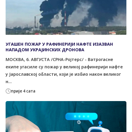
УГАШЕН ПОЖАР У РАФИНЕРИЈИ НАФТЕ ИЗАЗВАН
НАПАДОМ УКРАЈИНСКИХ ДРОНОВА
МОСКВА, 6. АВГУСТА /СРНА-Ројтерс/ - Ватрогасне
екипе угасиле су пожар у великој рафинерији нафте
у Јарославској области, који је избио након великог
н...
прије 4 сата