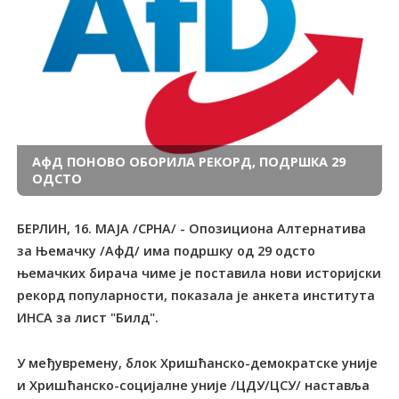
АфД ПОНОВО ОБОРИЛА РЕКОРД, ПОДРШКА 29
ОДСТО
БЕРЛИН, 16. МАЈА /СРНА/ - Опозициона Алтернатива
за Њемачку /АфД/ има подршку од 29 одсто
њемачких бирача чиме је поставила нови историјски
рекорд популарности, показала је анкета института
ИНСА за лист "Билд".
У међувремену, блок Хришћанско-демократске уније
и Хришћанско-социјалне уније /ЦДУ/ЦСУ/ наставља