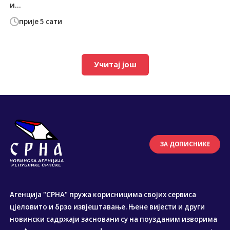
и...
прије 5 сати
Учитај још
ЗА ДОПИСНИКЕ
Агенција "СРНА" пружа корисницима својих сервиса
цјеловито и брзо извјештавање. Њене вијести и други
новински садржаји засновани су на поузданим изворима