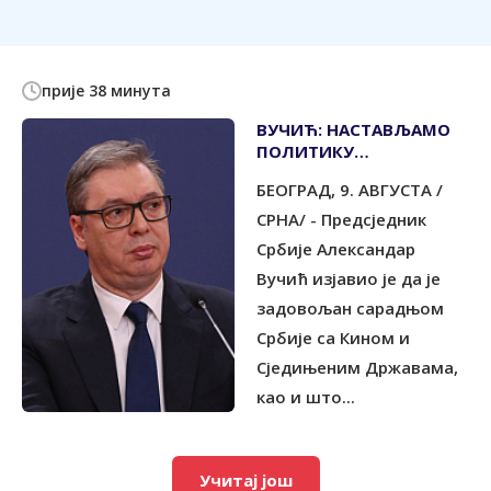
прије 38 минута
ВУЧИЋ: НАСТАВЉАМО
ПОЛИТИКУ
САМОСТАЛНОСТИ И
БЕОГРАД, 9. АВГУСТА /
ВОЈНЕ НЕУТРАЛНОСТИ
СРНА/ - Предсједник
Србије Александар
Вучић изјавио је да је
задовољан сарадњом
Србије са Кином и
Сједињеним Државама,
као и што...
Учитај још