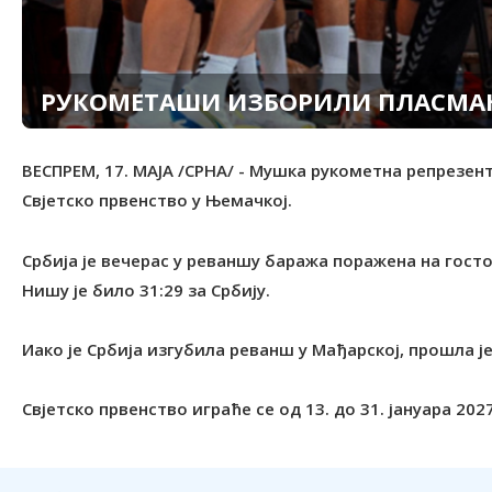
РУКОМЕТАШИ ИЗБОРИЛИ ПЛАСМАН 
ВЕСПРЕМ, 17. МАЈА /СРНА/ - Мушка рукометна репрезент
Свјетско првенство у Њемачкој.
Србија је вечерас у реваншу баража поражена на гост
Нишу је било 31:29 за Србију.
Иако је Србија изгубила реванш у Мађарској, прошла је
Свјетско првенство играће се од 13. до 31. јануара 2027