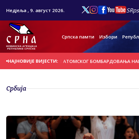
SRps
Недјеља , 9. август 2026.
Српска памти
Избори
Републ
НАЈНОВИЈЕ ВИЈЕСТИ:
 ЗАБОРАВИТИ ЖРТВЕ АТОМСКОГ БОМБАРДОВАЊА НАГАСАКИ
Србија