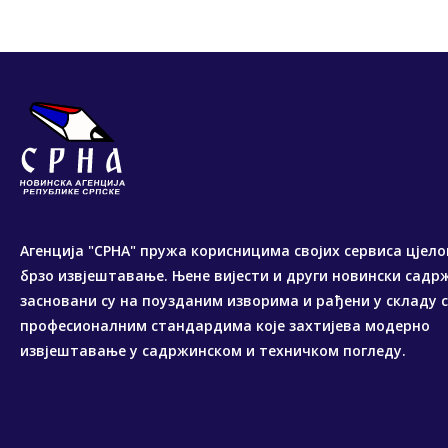
Агенција "СРНА" пружа корисницима својих сервиса цјело
брзо извјештавање. Њене вијести и други новински садр
засновани су на поузданим изворима и рађени у складу 
професионалним стандардима које захтијева модерно
извјештавање у садржинском и техничком погледу.