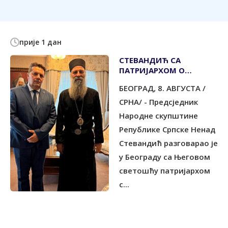
прије 1 дан
СТЕВАНДИЋ СА
ПАТРИЈАРХОМ О
ВАЖНИМ АКТУЕЛНИМ
БЕОГРАД, 8. АВГУСТА /
ПИТАЊИМА
СРНА/ - Предсједник
Народне скупштине
Републике Српске Ненад
Стевандић разговарао је
у Београду са Његовом
светошћу патријархом
с...