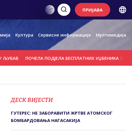
ПРИЈАВА
мија
Култура
Сервисне информације
Мултимедија
В
ПОЧЕЛА ПОДЈЕЛА БЕСПЛАТНИХ УЏБЕНИКА ЗА ВИШЕ ОД 
ДЕСК ВИЈЕСТИ
ГУТЕРЕС: НЕ ЗАБОРАВИТИ ЖРТВЕ АТОМСКОГ
БОМБАРДОВАЊА НАГАСАКИЈА