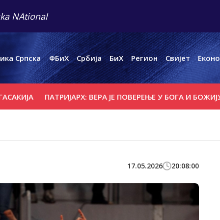
ka NAtional
ика Српска
ФБиХ
Србија
БиХ
Регион
Свијет
Еконо
ЈА
ПАТРИЈАРХ: ВЕРА ЈЕ ПОВЕРЕЊЕ У БОГА И БОЖИЈУ ЉУБА
17.05.2026
20:08:00