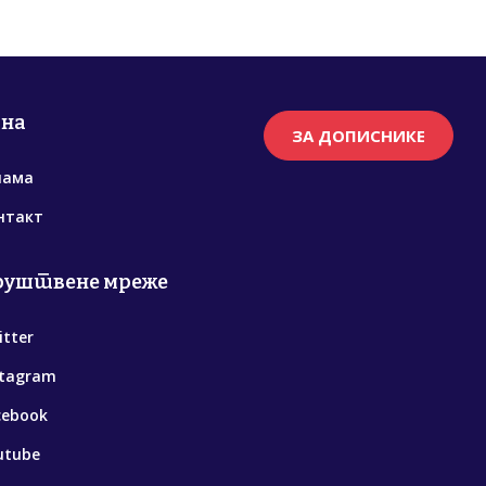
рна
ЗА ДОПИСНИКЕ
нама
нтакт
руштвене мреже
itter
stagram
cebook
utube