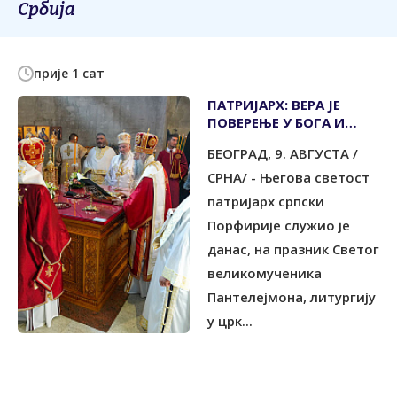
Србија
прије 1 сат
ПАТРИЈАРХ: ВЕРА ЈЕ
ПОВЕРЕЊЕ У БОГА И
БОЖИЈУ ЉУБАВ
БЕОГРАД, 9. АВГУСТА /
СРНА/ - Његова светост
патријарх српски
Порфирије служио је
данас, на празник Светог
великомученика
Пантелејмона, литургију
у црк...