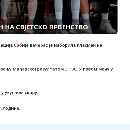
НА СВЈЕТСКО ПРВЕНСТВО
ација Србије вечерас је изборила пласман на
овању Мађарској резултатом 31:30. У првом мечу у
 у укупном скору.
. године.