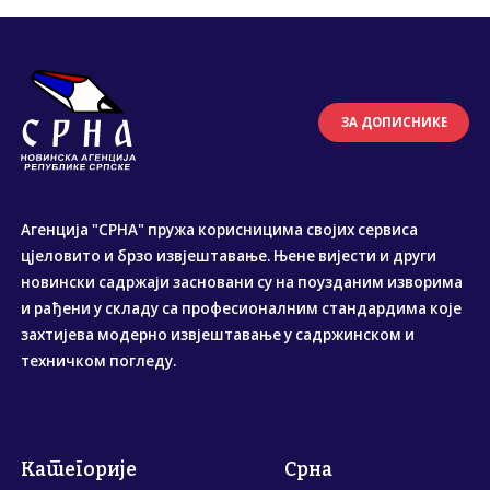
ЗА ДОПИСНИКЕ
Агенција "СРНА" пружа корисницима својих сервиса
цјеловито и брзо извјештавање. Њене вијести и други
новински садржаји засновани су на поузданим изворима
и рађени у складу са професионалним стандардима које
захтијева модерно извјештавање у садржинском и
техничком погледу.
Категорије
Срна