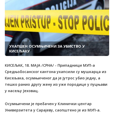
УХАПШЕН ОСУМЊИЧЕНИ ЗА УБИСТВО У
КИСЕЉАКУ
КИСЕЉАК, 18. МАЈА /СРНА/ - Припадници МУП-а
Средњобосанског кантона ухапсили су мушкарца из
Кисељака, осумњиченог да је јутрос убио једну, а
тешко ранио другу жену из уже породице у пуцњави
у насељу Јеховац.
Осумњичени је пребачен у Клинички центар
Универзитета у Сарајеву, саопштено је из МУП-а.