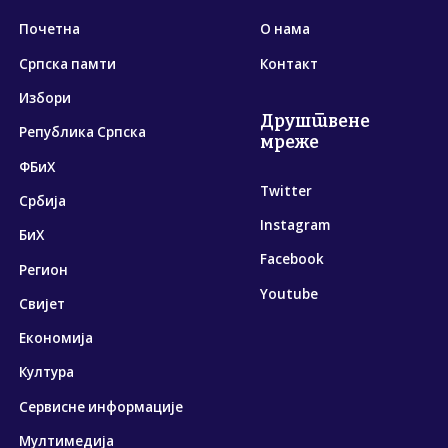
Почетна
О нама
Српска памти
Контакт
Избори
Друштвене
Република Српска
мреже
ФБиХ
Twitter
Србија
Instagram
БиХ
Facebook
Регион
Youtube
Свијет
Економија
Култура
Сервисне информације
Мултимедија