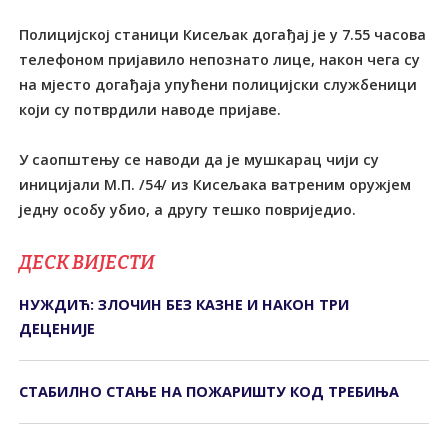
Полицијској станици Кисељак догађај је у 7.55 часова
телефоном пријавило непознато лице, након чега су
на мјесто догађаја упућени полицијски службеници
који су потврдили наводе пријаве.
У саопштењу се наводи да је мушкарац чији су
иницијали М.П. /54/ из Кисељака ватреним оружјем
једну особу убио, а другу тешко повриједио.
ДЕСК ВИЈЕСТИ
НУЖДИЋ: ЗЛОЧИН БЕЗ КАЗНЕ И НАКОН ТРИ
ДЕЦЕНИЈЕ
СТАБИЛНО СТАЊЕ НА ПОЖАРИШТУ КОД ТРЕБИЊА