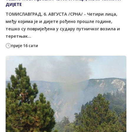
ДИЈЕТЕ
ТОМИСЛАВГРАД, 6. АВГУСТА /СРНА/ - Четири лица,
међу којима је и дијете рођено прошле године,
тешко су повријеђена у судару путничког возила и
теретњак...
прије 16 сати