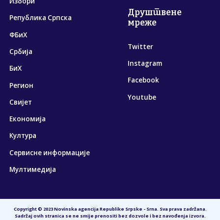
Избори
Друштвене
Република Српска
мреже
ФБиХ
Twitter
Србија
Instagram
БиХ
Facebook
Регион
Youtube
Свијет
Економија
Култура
Сервисне информације
Мултимедија
Copyright © 2023 Novinska agencija Republike Srpske - Srna. Sva prava zadržana.
Sadržaj ovih stranica se ne smije prenositi bez dozvole i bez navođenja izvora.