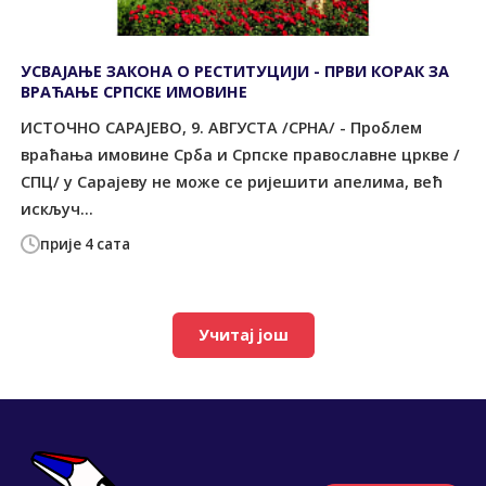
УСВАЈАЊЕ ЗАКОНА О РЕСТИТУЦИЈИ - ПРВИ КОРАК ЗА
ВРАЋАЊЕ СРПСКЕ ИМОВИНЕ
ИСТОЧНО САРАЈЕВО, 9. АВГУСТА /СРНА/ - Проблем
враћања имовине Срба и Српске православне цркве /
СПЦ/ у Сарајеву не може се ријешити апелима, већ
искључ...
прије 4 сата
Учитај још