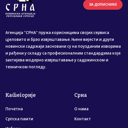
ЗА ДОПИСНИКЕ
Агенција "СРНА" пружа корисницима својих сервиса
цјеловито и брзо извјештавање. Њене вијести и други
новински садржаји засновани су на поузданим изворима
и рађени у складу са професионалним стандардима које
захтијева модерно извјештавање у садржинском и
техничком погледу.
Категорије
Срна
Почетна
О нама
Српска памти
Контакт