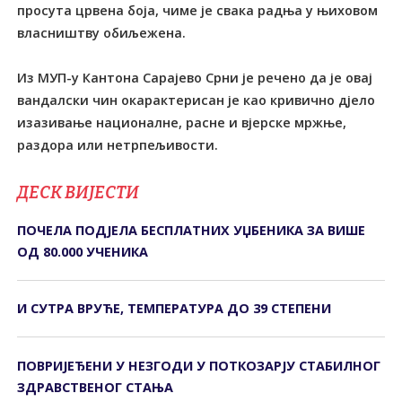
просута црвена боја, чиме је свака радња у њиховом
власништву обиљежена.
Из МУП-у Кантона Сарајево Срни је речено да је овај
вандалски чин окарактерисан је као кривично дјело
изазивање националне, расне и вјерске мржње,
раздора или нетрпељивости.
ДЕСК ВИЈЕСТИ
ПОЧЕЛА ПОДЈЕЛА БЕСПЛАТНИХ УЏБЕНИКА ЗА ВИШЕ
ОД 80.000 УЧЕНИКА
И СУТРА ВРУЋЕ, ТЕМПЕРАТУРА ДО 39 СТЕПЕНИ
ПОВРИЈЕЂЕНИ У НЕЗГОДИ У ПОТКОЗАРЈУ СTАБИЛНОГ
ЗДРАВСTВЕНОГ СTАЊА