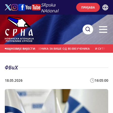
SRpska
ПРИЈАВА
NAtional
ЈЕЛА БЕСПЛАТНИХ УЏБЕНИКА ЗА ВИШЕ ОД 80.000 УЧЕНИКА
И СУТРА ВРУЋЕ,
НАЈНОВИЈЕ ВИЈЕСТИ:
ФБиХ
18.05.2026
16:05:00