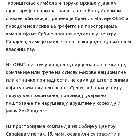
"Кориштење симбола и порука мржње у јавном
простору је неприхватљиво, а посебно у близини
спомен-обиљежја", речено је Срни из Мисије ОЕБС-а
поводом исписивања графита на просторијама
компанија из Србије прошле седмице у центру
Сарајева, чиме је обиљежена свака радња у њиховом
власништву.
Из ОЕБС-а истичу да дјела усмјерена на појединце,
компаније или групе на основу њихове националне
или етничке припадности, не само да штете онима
који су њима директно погођени, већ шаљу ширу
поруку застрашивања, подривају узајамно
поштовање те нарушавају друштвену кохезију и
јавну безбједност.
На просторијама компанија из Србије у центру
Сарајева у петак, 15. маја, осванили су графити и