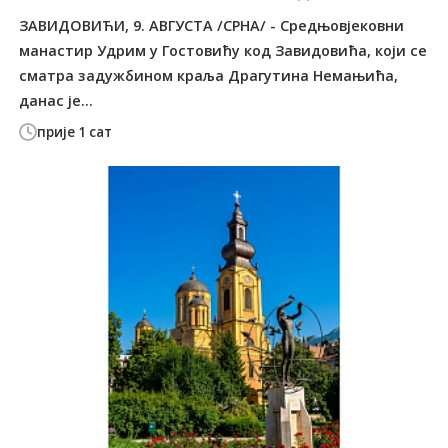
ЗАВИДОВИЋИ, 9. АВГУСТА /СРНА/ - Средњовјековни
манастир Удрим у Гостовићу код Завидовића, који се
сматра задужбином краља Драгутина Немањића,
данас је...
прије 1 сат