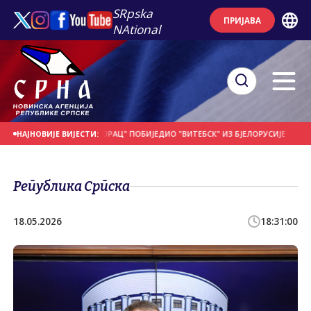
SRpska
ПРИЈАВА
NAtional
 ДАНАШЊИ ДАН
"БОРАЦ" ПОБИЈЕДИО "ВИТЕБСК" ИЗ БЈЕЛОРУСИЈЕ
ПОЧЕО 
НАЈНОВИЈЕ ВИЈЕСТИ:
Република Српска
18.05.2026
18:31:00