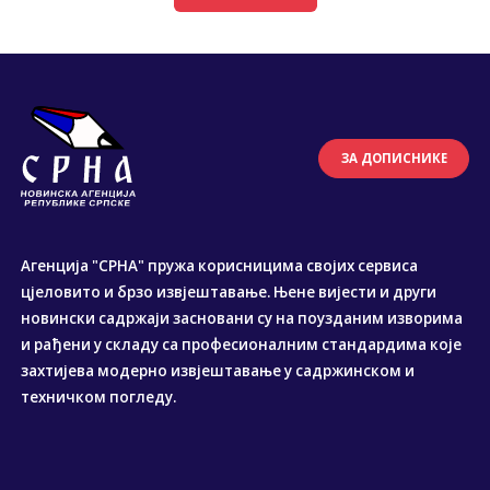
ЗА ДОПИСНИКЕ
Агенција "СРНА" пружа корисницима својих сервиса
цјеловито и брзо извјештавање. Њене вијести и други
новински садржаји засновани су на поузданим изворима
и рађени у складу са професионалним стандардима које
захтијева модерно извјештавање у садржинском и
техничком погледу.