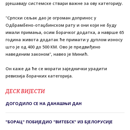
рјешавају системске ствари важне за ову категорију.
"Српски сељак дао је огроман допринос у
Одбрамбено-отаџбинском рату и они који не буду
имали примања, осим борачког додатка, а наврше 65
година живота додатак ће примати у дуплом износу
што је од 400 до 500 КМ. Ово је предвиђено
наведеним законом", навео је Минић.
Он каже да ће се морати заједнички урадити
ревизија борачких категорија.
ДЕСК ВИЈЕСТИ
ДОГОДИЛО СЕ НА ДАНАШЊИ ДАН
"БОРАЦ" ПОБИЈЕДИО "ВИТЕБСК" ИЗ БЈЕЛОРУСИЈЕ