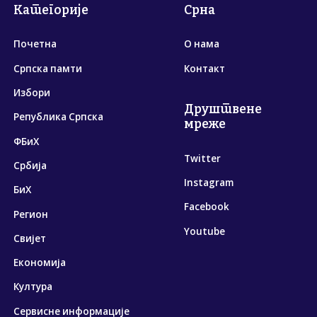
Категорије
Срна
Почетна
О нама
Српска памти
Контакт
Избори
Друштвене
Република Српска
мреже
ФБиХ
Twitter
Србија
Instagram
БиХ
Facebook
Регион
Youtube
Свијет
Економија
Култура
Сервисне информације