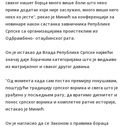
сваког нашег борца много више боли што неко
прима додатак који није заслужио, много виши него
неко ко јесте", рекао је Минић на конференцији за
новинаре након састанка завничника Републике
Српске са организацијама проистеклим из
Oдбрамбено- отаџбинског рата.
Он је истакао да Влада Републике Српске највећи
значај даје борачким категоријама што је видљиво
из матријалног и сваког другог давања.
"Од момента када сам постао премијер покушавам,
поштујући традицију српског војника и свега што је
урађено у посљедњем рату, да вратимо дигнитет и
понос српског војника и комплетне ратне историје,
истакао је Минић.
Он је нагласио да се Законом о правима бораца