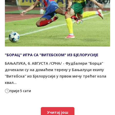
"БОРАЦ" ИГРА СА "ВИТЕБСКОМ" ИЗ БЈЕЛОРУСИЈЕ
БАЊАЛУКА, 6. АВГУСТА /СРНА/ - Фудбалери "Борца"
дочекали су на домаћем терену у Бањалуци екипу
"Витебска" из Бјелорусије у првом мечу трећег кола
квал...
прије 5 сати
Учитај још