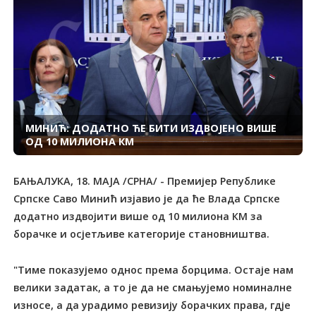
МИНИЋ: ДОДАТНО ЋЕ БИТИ ИЗДВОЈЕНО ВИШЕ
ОД 10 МИЛИОНА КМ
БАЊАЛУКА, 18. МАЈА /СРНА/ - Премијер Републике
Српске Саво Минић изјавио је да ће Влада Српске
додатно издвојити више од 10 милиона КМ за
борачке и осјетљиве категорије становништва.
"Тиме показујемо однос према борцима. Остаје нам
велики задатак, а то је да не смањујемо номиналне
износе, а да урадимо ревизију борачких права, гдје