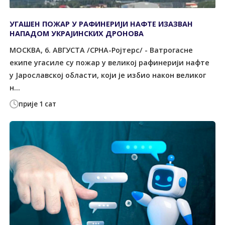
УГАШЕН ПОЖАР У РАФИНЕРИЈИ НАФТЕ ИЗАЗВАН
НАПАДОМ УКРАЈИНСКИХ ДРОНОВА
МОСКВА, 6. АВГУСТА /СРНА-Ројтерс/ - Ватрогасне
екипе угасиле су пожар у великој рафинерији нафте
у Јарославској области, који је избио након великог
н...
прије 1 сат