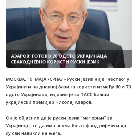
АЗАРОВ: ГОТОВО 70 ОДСТО УКРАЈИНАЦА
СВАКОДНЕВНО КОРИСТИ РУСКИ ЈЕЗИК
МОСКВА, 19. МАЈА /СРНА/ - Руски језик није "нестао" у
Украјини и на дневној бази га користи између 60 и 70
одсто Украјинаца, изјавио је за ТАСС бивши
украјински премијер Николај Азаров.
Он је објаснио да је руски језик "матерњи" за
Украјинце, те да има веома богат фонд ријечи и да
су сви навикли на њега.