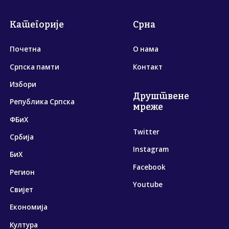
Категорије
Срна
Почетна
О нама
Српска памти
Контакт
Избори
Друштвене
Република Српска
мреже
ФБиХ
Twitter
Србија
Instagram
БиХ
Facebook
Регион
Youtube
Свијет
Економија
Култура