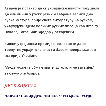
Азаров је истакао да су украјинске власти покушале
да елиминишу руски језик и забране велики дио
руске културе, прије свега литературу на руском,
укључујући дјела великих руских писаца као што су
Николај Гогољ или Фјодор Достојевски.
Бивши украјински премијер нагласио је да се
тренутне украјинске власти баве и преправљањем
историје Украјине.
"Људе можете обмањивати дуго, али не заувијек",
закључио је Азаров.
ДЕСК ВИЈЕСТИ
"БОРАЦ" ПОБИЈЕДИО "ВИТЕБСК" ИЗ БЈЕЛОРУСИЈЕ