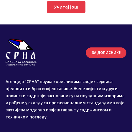
Учитај још
ЗА ДОПИСНИКЕ
Агенција "СРНА" пружа корисницима својих сервиса
цјеловито и брзо извјештавање. Њене вијести и други
новински садржаји засновани су на поузданим изворима
и рађени у складу са професионалним стандардима које
захтијева модерно извјештавање у садржинском и
техничком погледу.