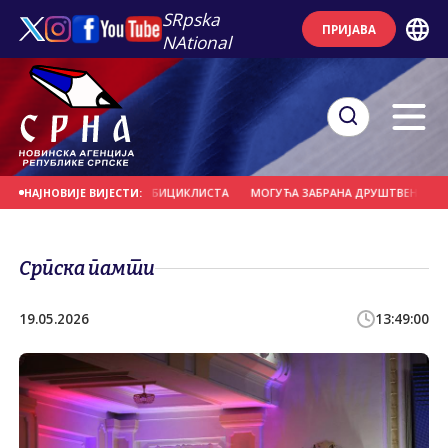
SRpska
ПРИЈАВА
NAtional
РНО УДАРИО У ГРУПУ БИЦИКЛИСТА
МОГУЋА ЗАБРАНА ДРУШТВЕНИХ МРЕЖА 
НАЈНОВИЈЕ ВИЈЕСТИ:
Српска памти
19.05.2026
13:49:00