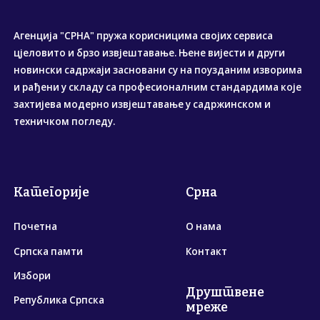
Агенција "СРНА" пружа корисницима својих сервиса
цјеловито и брзо извјештавање. Њене вијести и други
новински садржаји засновани су на поузданим изворима
и рађени у складу са професионалним стандардима које
захтијева модерно извјештавање у садржинском и
техничком погледу.
Категорије
Срна
Почетна
О нама
Српска памти
Контакт
Избори
Друштвене
Република Српска
мреже