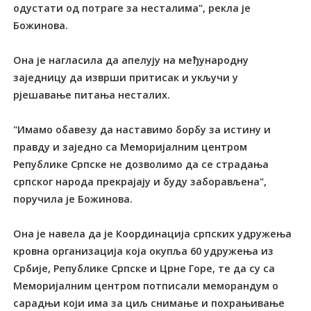
одустати од потраге за несталима", рекла је
Божинова.
Она је нагласила да апелују на међународну
заједницу да изврши притисак и укључи у
рјешавање питања несталих.
"Имамо обавезу да наставимо борбу за истину и
правду и заједно са Меморијалним центром
Републике Српске не дозволимо да се страдања
српског народа прекрајају и буду заборављена",
поручила је Божинова.
Она је навела да је Координација српских удружења
кровна организација која окупља 60 удружења из
Србије, Републике Српске и Црне Горе, те да су са
Меморијалним центром потписали меморандум о
сарадњи који има за циљ снимање и похрањивање