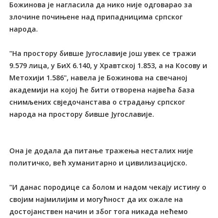
Божинова је нагласила да нико није одговарао за
злочине почињене над припадницима српског
народа.
"На простору бивше Југославије још увек се тражи
9.579 лица, у БиХ 6.140, у Хравтској 1.853, а на Косову и
Метохији 1.586", навела је Божинова на свечаној
академији на којој ће бити отворена највећа база
снимљених свједочанстава о страдању српског
народа на простору бивше Југославије.
Она је додала да питање тражења несталих није
политичко, већ хуманитарно и цивилизацијско.
"И данас породице са болом и надом чекају истину о
својим најмилијим и могућност да их ожале на
достојанствен начин и због тога никада нећемо