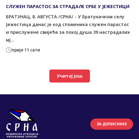
СЛУЖЕН ПАРАСТОС ЗА СТРАДАЛЕ СРБЕ У ЈЕЖЕСТИЦИ
БРАТУНАЦ, 8. АВГУСТА /СРНА/ - У братуначком селу
Јежестица данас је код споменика служен парастос
и прислужене свијеће за покој душа 39 настрадалих
мј...
прије 11 сати
Учитај још
ЗА ДОПИСНИКЕ