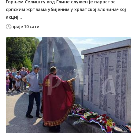
Горњем Селишту код Глине служен је парастос
српским жртвама убијеним у хрватској злочиначкој
акциј...
прије 10 сати