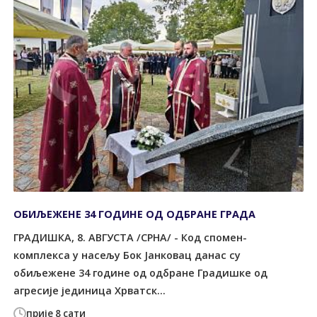
ОБИЉЕЖЕНЕ 34 ГОДИНЕ ОД ОДБРАНЕ ГРАДА
ГРАДИШКА, 8. АВГУСТА /СРНА/ - Код спомен-
комплекса у насељу Бок Јанковац данас су
обиљежене 34 године од одбране Градишке од
агресије јединица Хрватск...
прије 8 сати