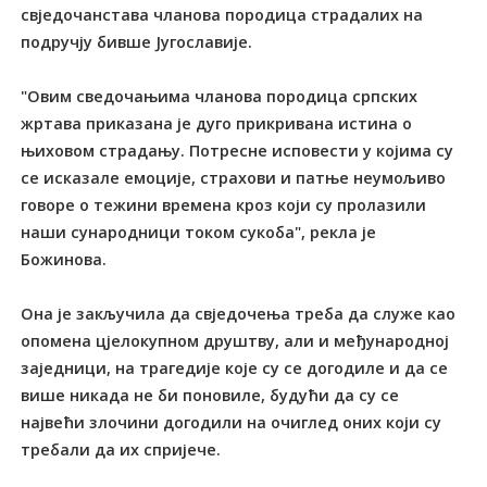
свједочанстава чланова породица страдалих на
подручју бивше Југославије.
"Овим сведочањима чланова породица српских
жртава приказана је дуго прикривана истина о
њиховом страдању. Потресне исповести у којима су
се исказале емоције, страхови и патње неумољиво
говоре о тежини времена кроз који су пролазили
наши сународници током сукоба", рекла је
Божинова.
Она је закључила да свједочења треба да служе као
опомена цјелокупном друштву, али и међународној
заједници, на трагедије које су се догодиле и да се
више никада не би поновиле, будући да су се
највећи злочини догодили на очиглед оних који су
требали да их спријече.