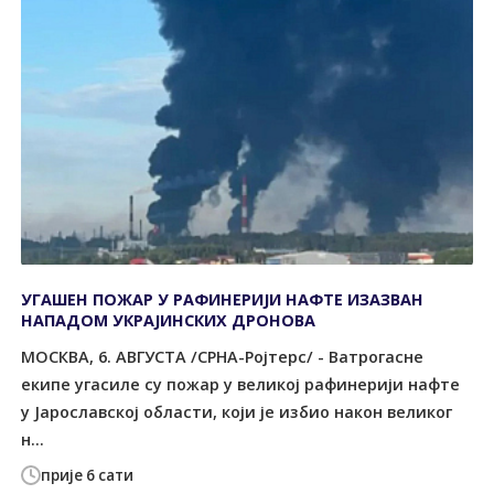
УГАШЕН ПОЖАР У РАФИНЕРИЈИ НАФТЕ ИЗАЗВАН
НАПАДОМ УКРАЈИНСКИХ ДРОНОВА
МОСКВА, 6. АВГУСТА /СРНА-Ројтерс/ - Ватрогасне
екипе угасиле су пожар у великој рафинерији нафте
у Јарославској области, који је избио након великог
н...
прије 6 сати