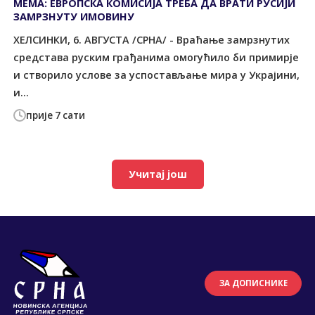
МЕМА: ЕВРОПСКА КОМИСИЈА ТРЕБА ДА ВРАТИ РУСИЈИ
ЗАМРЗНУТУ ИМОВИНУ
ХЕЛСИНКИ, 6. АВГУСТА /СРНА/ - Враћање замрзнутих
средстава руским грађанима омогућило би примирје
и створило услове за успостављање мира у Украјини,
и...
прије 7 сати
Учитај још
ЗА ДОПИСНИКЕ