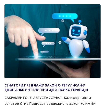
СЕНАТОРИ ПРЕДЛАЖУ ЗАКОН О РЕГУЛИСАЊУ
ВЈЕШТАЧКЕ ИНТЕЛИГЕНЦИЈЕ У ПСИХОТЕРАПИЈИ
САКРАМЕНТО, 6. АВГУСТА /СРНА/ - Калифорнијски
сенатор Стив Падиља предложио је закон којим би