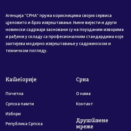
Агенција "СРНА" пружа корисницима својих сервиса
цјеловито и брзо извјештавање. Њене вијести и други
новински садржаји засновани су на поузданим изворима
и рађени у складу са професионалним стандардима које
захтијева модерно извјештавање у садржинском и
техничком погледу.
Категорије
Срна
Почетна
О нама
Српска памти
Контакт
Избори
Друштвене
Република Српска
мреже