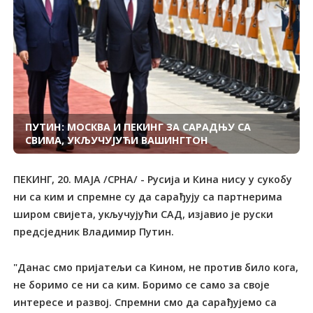
ПУТИН: МОСКВА И ПЕКИНГ ЗА САРАДЊУ СА
СВИМА, УКЉУЧУЈУЋИ ВАШИНГТОН
ПЕКИНГ, 20. МАЈА /СРНА/ - Русија и Кина нису у сукобу
ни са ким и спремне су да сарађују са партнерима
широм свијета, укључујући САД, изјавио је руски
предсједник Владимир Путин.
"Данас смо пријатељи са Кином, не против било кога,
не боримо се ни са ким. Боримо се само за своје
интересе и развој. Спремни смо да сарађујемо са