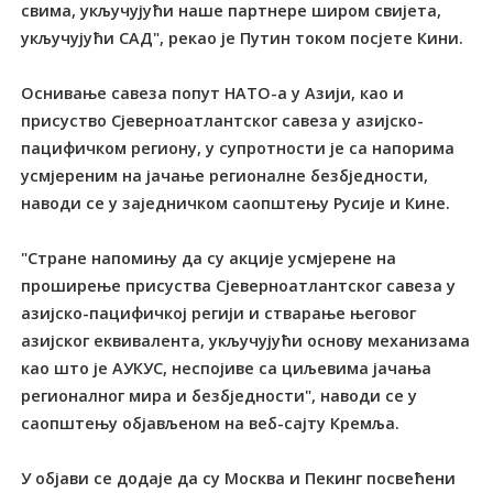
свима, укључујући наше партнере широм свијета,
укључујући САД", рекао је Путин током посјете Кини.
Оснивање савеза попут НАТО-а у Азији, као и
присуство Сјеверноатлантског савеза у азијско-
пацифичком региону, у супротности је са напорима
усмјереним на јачање регионалне безбједности,
наводи се у заједничком саопштењу Русије и Кине.
"Стране напомињу да су акције усмјерене на
проширење присуства Сјеверноатлантског савеза у
азијско-пацифичкој регији и стварање његовог
азијског еквивалента, укључујући основу механизама
као што је АУКУС, неспојиве са циљевима јачања
регионалног мира и безбједности", наводи се у
саопштењу објављеном на веб-сајту Кремља.
У објави се додаје да су Москва и Пекинг посвећени