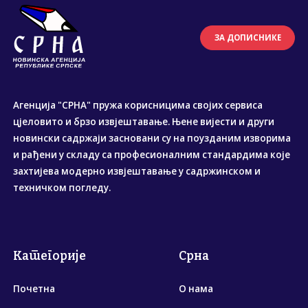
ЗА ДОПИСНИКЕ
Агенција "СРНА" пружа корисницима својих сервиса
цјеловито и брзо извјештавање. Њене вијести и други
новински садржаји засновани су на поузданим изворима
и рађени у складу са професионалним стандардима које
захтијева модерно извјештавање у садржинском и
техничком погледу.
Категорије
Срна
Почетна
О нама