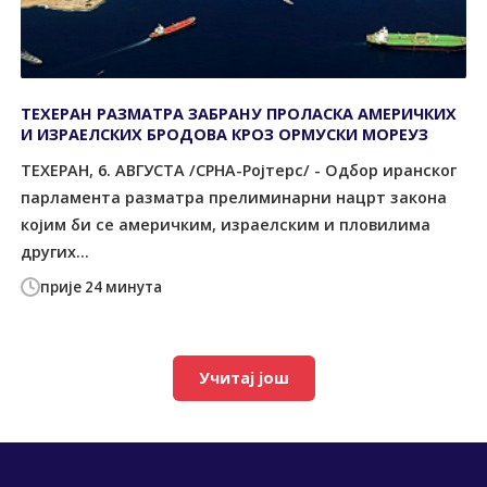
ТЕХЕРАН РАЗМАТРА ЗАБРАНУ ПРОЛАСКА АМЕРИЧКИХ
И ИЗРАЕЛСКИХ БРОДОВА КРОЗ ОРМУСКИ МОРЕУЗ
ТЕХЕРАН, 6. АВГУСТА /СРНА-Ројтерс/ - Одбор иранског
парламента разматра прелиминарни нацрт закона
којим би се америчким, израелским и пловилима
других...
прије 24 минута
Учитај још