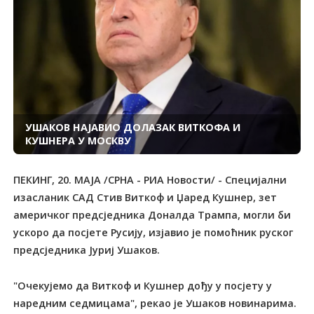
УШАКОВ НАЈАВИО ДОЛАЗАК ВИТКОФА И
КУШНЕРА У МОСКВУ
ПЕКИНГ, 20. МАЈА /СРНА - РИА Новости/ - Специјални
изасланик САД Стив Виткоф и Џаред Кушнер, зет
америчког предсједника Доналда Трампа, могли би
ускоро да посјете Русију, изјавио је помоћник руског
предсједника Јуриј Ушаков.
"Очекујемо да Виткоф и Кушнер дођу у посјету у
наредним седмицама", рекао је Ушаков новинарима.