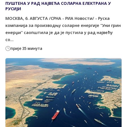
ПУШТЕНА У РАД НАЈВЕЋА СОЛАРНА ЕЛЕКТРАНА У
РУСИЈИ
МОСКВА, 6. АВГУСТА /СРНА - РИА Новости/ - Руска
компанија за производњу соларне енергије "Уни грин
енерџи" саопштила је да је пустила у рад највећу
со...
прије 35 минута