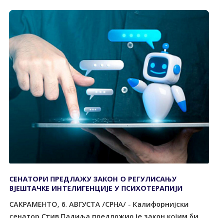
СЕНАТОРИ ПРЕДЛАЖУ ЗАКОН О РЕГУЛИСАЊУ
ВЈЕШТАЧКЕ ИНТЕЛИГЕНЦИЈЕ У ПСИХОТЕРАПИЈИ
САКРАМЕНТО, 6. АВГУСТА /СРНА/ - Калифорнијски
сенатор Стив Падиља предложио је закон којим би