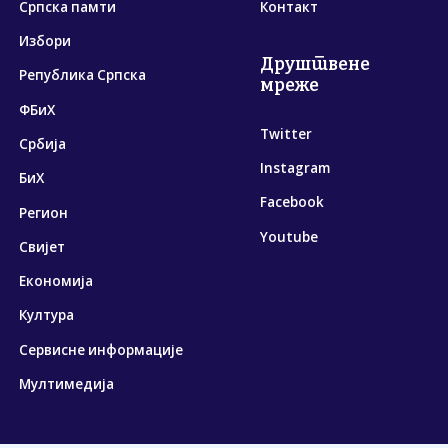
Српска памти
Контакт
Избори
Друштвене
Република Српска
мреже
ФБиХ
Twitter
Србија
Instagram
БиХ
Facebook
Регион
Youtube
Свијет
Економија
Култура
Сервисне информације
Мултимедија