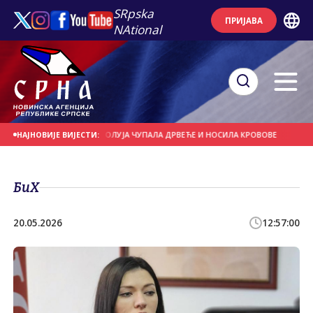
SRpska
ПРИЈАВА
NAtional
НА ДАНАШЊИ ДАН
ОЛУЈА ЧУПАЛА ДРВЕЋЕ И НОСИЛА КРОВОВЕ
ЈАКИ ПЉУ
НАЈНОВИЈЕ ВИЈЕСТИ:
БиХ
20.05.2026
12:57:00