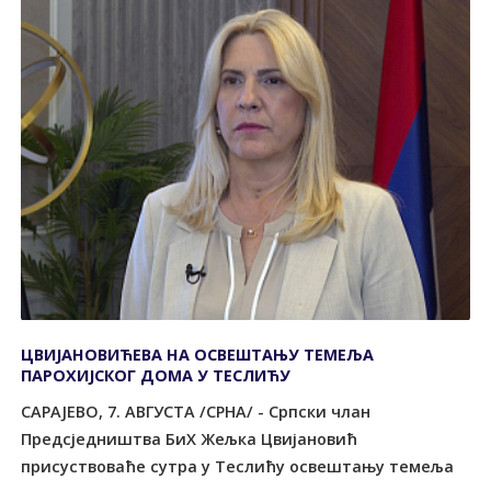
ЦВИЈАНОВИЋЕВА НА ОСВЕШТАЊУ ТЕМЕЉА
ПАРОХИЈСКОГ ДОМА У ТЕСЛИЋУ
САРАЈЕВО, 7. АВГУСТА /СРНА/ - Српски члан
Предсједништва БиХ Жељка Цвијановић
присуствоваће сутра у Теслићу освештању темеља