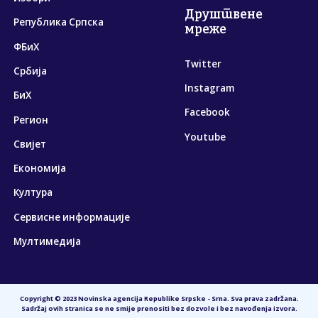
Друштвене
Република Српска
мреже
ФБиХ
Twitter
Србија
Instagram
БиХ
Facebook
Регион
Youtube
Свијет
Економија
Култура
Сервисне информације
Мултимедија
Copyright © 2023 Novinska agencija Republike Srpske - Srna. Sva prava zadržana.
Sadržaj ovih stranica se ne smije prenositi bez dozvole i bez navođenja izvora.