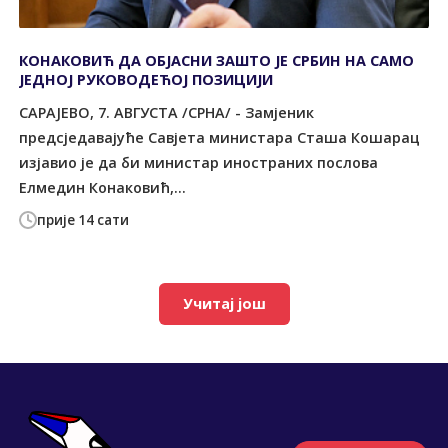
КОНАКОВИЋ ДА ОБЈАСНИ ЗАШТО ЈЕ СРБИН НА САМО
ЈЕДНОЈ РУКОВОДЕЋОЈ ПОЗИЦИЈИ
САРАЈЕВО, 7. АВГУСТА /СРНА/ - Замјеник
предсједавајуће Савјета министара Сташа Кошарац
изјавио је да би министар иностраних послова
Елмедин Конаковић,...
прије 14 сати
Учитај још