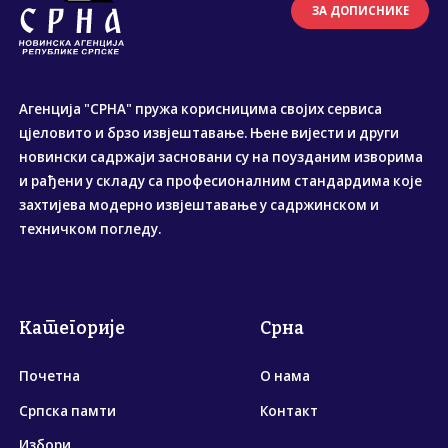
ЗА ДОПИСНИКЕ
Агенција "СРНА" пружа корисницима својих сервиса
цјеловито и брзо извјештавање. Њене вијести и други
новински садржаји засновани су на поузданим изворима
и рађени у складу са професионалним стандардима које
захтијева модерно извјештавање у садржинском и
техничком погледу.
Категорије
Срна
Почетна
О нама
Српска памти
Контакт
Избори