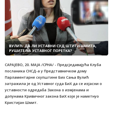
ВУЛИЋ: ДА ЛИ УСТАВНИ СУД ШТИТИ ШМИТА,
РУШИТЕЉА УСТАВНОГ ПОРЕТКА?
САРАЈЕВО, 20. МАЈА /СРНА/ - Предсједавајућа Клуба
посланика СНСД-а у Представничком дому
Парламентарне скупштине Бих Сања Вулић
затражила је од Уставног суда БиХ да се изјасни о
уставности одредаба Закона о измјенама и
допунама Кривичног закона БиХ које је наметнуо
Кристијан Шмит.