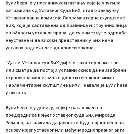
Вулићева је у посланичком питању које је упутила,
затражила од Уставног Суда БиХ, став о закључку
Уставноправне комисије Парламентарне скупштине
БиХ, која је састављена од правника и стручних лица
из области уставног права, да су наметнуте одредбе
неуставне и да високи представник у БиХ нема
уставну надлежност да доноси законе.
"Да ли Уставни суд БиХ дијели такав правни став
или сматра да постоји уставни основ да неизабрани
страни званичник може доносити законе мимо
Парламентарне скупштине БиХ?", навела је Вулићева
у питању.
Вулићева је у допису, који је насловљен на
предсједника крњег Уставног суда БиХ Мирсада
Ћемана, затражила да јавности буде појашњено на
основу којег уставног или међународноправног акта