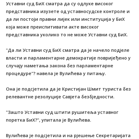
Уставни суд БиХ сматра да су одлуке високог
представника изузете од уставносудске контроле и
да ли постоји правни лијек или институција у БиХ
која може преиспитивати акте високог
представника уколико то не може Уставни суд БиХ.
"Да ли Уставни суд БиХ сматра да је начело подјеле
власти и парламентарне демократије повријеђено у
случају наметања закона без парламентарне
процедуре"? навела је Вулићева у питању.
Она је подсјетила да је Кристијан Шмит туриста без
релевантне резолуције Савјета безбједности.
"Зашто Уставни суд штити рушитеља уставног
поретка БиХ?", упитала је Вулићева.
Вулићева је подсјетила и на рјешење Секретаријата