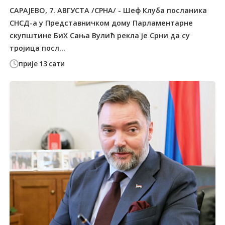
САРАЈЕВО, 7. АВГУСТА /СРНА/ - Шеф Клуба посланика
СНСД-а у Представничком дому Парламентарне
скупштине БиХ Сања Вулић рекла је Срни да су
тројица посл...
прије 13 сати