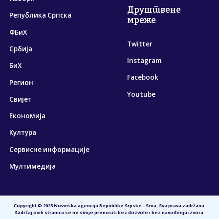
Друштвене
Република Српска
мреже
ФБиХ
Twitter
Србија
Instagram
БиХ
Facebook
Регион
Youtube
Свијет
Економија
Култура
Сервисне информације
Мултимедија
Copyright © 2023 Novinska agencija Republike Srpske - Srna. Sva prava zadržana.
Sadržaj ovih stranica se ne smije prenositi bez dozvole i bez navođenja izvora.