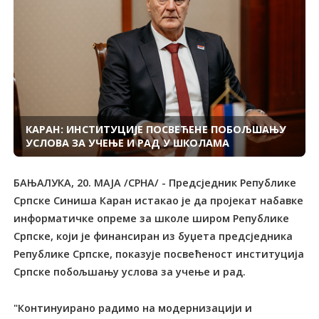
КАРАН: ИНСТИТУЦИЈЕ ПОСВЕЋЕНЕ ПОБОЉШАЊУ
УСЛОВА ЗА УЧЕЊЕ И РАД У ШКОЛАМА
БАЊАЛУКА, 20. МАЈА /СРНА/ - Предсједник Републике
Српске Синиша Каран истакао је да пројекат набавке
информатичке опреме за школе широм Републике
Српске, који је финансиран из буџета предсједника
Републике Српске, показује посвећеност институција
Српске побољшању услова за учење и рад.
"Континуирано радимо на модернизацији и