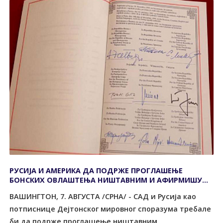
РУСИЈА И АМЕРИКА ДА ПОДРЖЕ ПРОГЛАШЕЊЕ
БОНСКИХ ОВЛАШТЕЊА НИШТАВНИМ И АФИРМИШУ
ПРАВО НАРОДА НА САМОПРЕДЈЕЉЕЊЕ
ВАШИНГТОН, 7. АВГУСТА /СРНА/ - САД и Русија као
потписнице Дејтонског мировног споразума требале
би да подрже проглашење ништавним