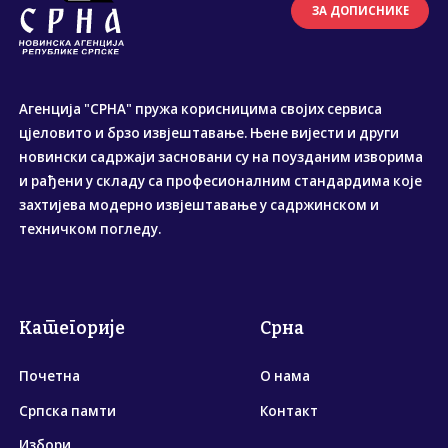
ЗА ДОПИСНИКЕ
Агенција "СРНА" пружа корисницима својих сервиса
цјеловито и брзо извјештавање. Њене вијести и други
новински садржаји засновани су на поузданим изворима
и рађени у складу са професионалним стандардима које
захтијева модерно извјештавање у садржинском и
техничком погледу.
Категорије
Срна
Почетна
О нама
Српска памти
Контакт
Избори