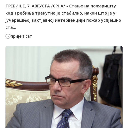
TРЕБИЊЕ, 7. АВГУСTА /СРНА/ - Стање на пожаришту
код Tребиња тренутно је стабилно, након што је у
јучерашњој захтјевној интервенцији пожар успјешно
ста...
прије 1 сат