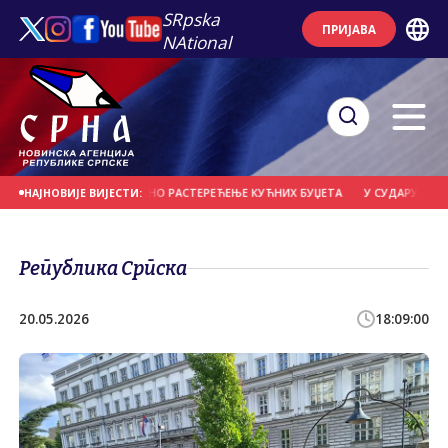
SRpska
ПРИЈАВА
NAtional
И УЏБЕНИЦИ - ЗНАТНО РАСТЕРЕЋЕЊЕ КУЋНИХ БУЏЕТА
У СУДАРУ ПОВРИЈЕЂ
НАЈНОВИЈЕ ВИЈЕСТИ:
Република Српска
20.05.2026
18:09:00