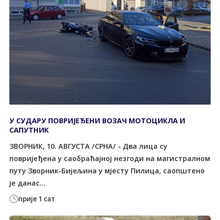
У СУДАРУ ПОВРИЈЕЂЕНИ ВОЗАЧ МОТОЦИКЛА И
САПУТНИК
ЗВОРНИК, 10. АВГУСТА /СРНА/ - Два лица су
повријеђена у саобраћајној незгоди на магистралном
путу Зворник-Бијељина у мјесту Пилица, саопштено
је данас...
прије 1 сат