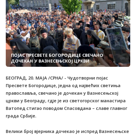
ПОЈАС ПРЕСВЕТЕ БОГОРОДИЦЕ СВЕЧАНО
ДОЧЕКАН У ВАЗНЕСЕЊСКОЈ ЦРКВИ
БЕОГРАД, 20. МАЈА /СРНА/ - Чудотворни појас
Пресвете Богородице, једна од највећих светиња
православља, свечано је дочекан у Вазнесењској
цркви у Београду, гдје је из светогорског манастира
Ватопед стигао поводом Спасовдана – славе главног
града Србије.
Велики број вјерника дочекао је испред Вазнесењске