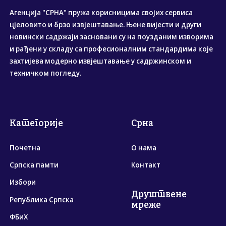
Агенција "СРНА" пружа корисницима својих сервиса
цјеловито и брзо извјештавање. Њене вијести и други
новински садржаји засновани су на поузданим изворима
и рађени у складу са професионалним стандардима које
захтијева модерно извјештавање у садржинском и
техничком погледу.
Категорије
Срна
Почетна
О нама
Српска памти
Контакт
Избори
Друштвене
Република Српска
мреже
ФБиХ