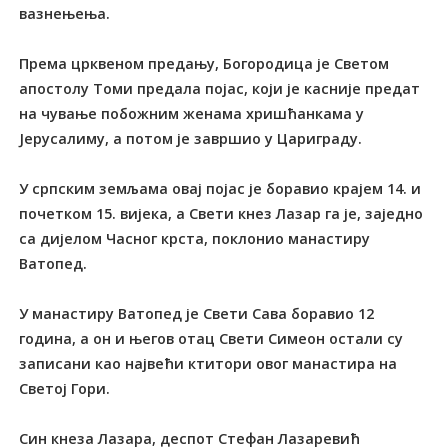
вазнењења.
Према црквеном предању, Богородица је Светом
апостолу Томи предала појас, који је касније предат
на чување побожним женама хришћанкама у
Јерусалиму, а потом је завршио у Цариграду.
У српским земљама овај појас је боравио крајем 14. и
почетком 15. вијека, а Свети кнез Лазар га је, заједно
са дијелом Часног крста, поклонио манастиру
Ватопед.
У манастиру Ватопед је Свети Сава боравио 12
година, а он и његов отац Свети Симеон остали су
записани као највећи ктитори овог манастира на
Светој Гори.
Син кнеза Лазара, деспот Стефан Лазаревић