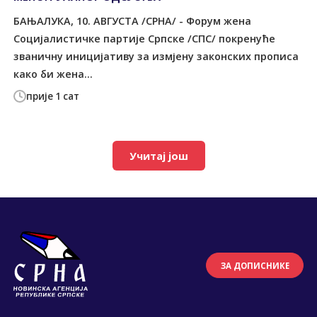
БАЊАЛУКА, 10. АВГУСТА /СРНА/ - Форум жена
Социјалистичке партије Српске /СПС/ покренуће
званичну иницијативу за измјену законских прописа
како би жена...
прије 1 сат
Учитај још
ЗА ДОПИСНИКЕ