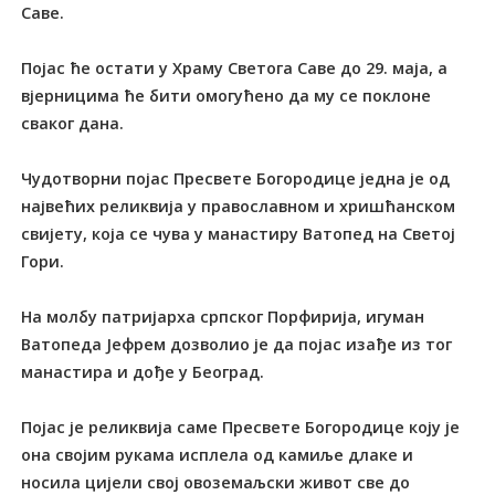
Саве.
Појас ће остати у Храму Светога Саве до 29. маја, а
вјерницима ће бити омогућено да му се поклоне
сваког дана.
Чудотворни појас Пресвете Богородице једна је од
највећих реликвија у православном и хришћанском
свијету, која се чува у манастиру Ватопед на Светој
Гори.
На молбу патријарха српског Порфирија, игуман
Ватопеда Јефрем дозволио је да појас изађе из тог
манастира и дође у Београд.
Појас је реликвија саме Пресвете Богородице коју је
она својим рукама исплела од камиље длаке и
носила цијели свој овоземаљски живот све до