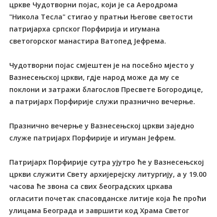
цркве Чудотворни појас, који је са Аеродрома
"Никола Тесла" стигао у пратњи Његове светости
патријарха српског Порфирија и игумана
светогорског манастира Ватопед Јефрема.
Чудотворни појас смјештен је на посебно мјесто у
Вазнесењској цркви, гдје народ може да му се
поклони и затражи благослов Пресвете Богородице,
а патријарх Порфирије служи празнично вечерње.
Празнично вечерње у Вазнесењској цркви заједно
служе патријарх Порфирије и игуман Јефрем.
Патријарх Порфирије сутра ујутро ће у Вазнесењској
цркви служити Свету архијерејску литургију, а у 19.00
часова ће звона са свих београдских цркава
огласити почетак спасовданске литије која ће проћи
улицама Београда и завршити код Храма Светог