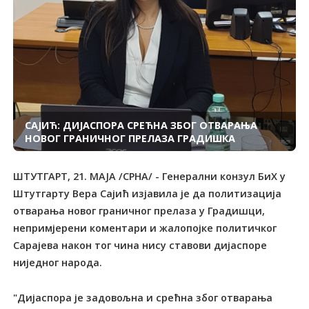
САЈИЋ: ДИЈАСПОРА СРЕЋНА ЗБОГ ОТВАРАЊА
НОВОГ ГРАНИЧНОГ ПРЕЛАЗА ГРАДИШКА
ШТУТГАРТ, 21. МАЈА /СРНА/ - Генерални конзул БиХ у
Штутгарту Вера Сајић изјавила је да политизација
отварања новог граничног прелаза у Градишци,
непримјерени коментари и жалопојке политичког
Сарајева након тог чина нису ставови дијаспоре
ниједног народа.
"Дијаспора је задовољна и срећна због отварања