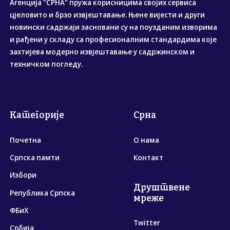
Агенција "СРНА" пружа корисницима својих сервиса
цјеловито и брзо извјештавање. Њене вијести и други
новински садржаји засновани су на поузданим изворима
и рађени у складу са професионалним стандардима које
захтијева модерно извјештавање у садржинском и
техничком погледу.
Категорије
Срна
Почетна
О нама
Српска памти
Контакт
Избори
Друштвене
Република Српска
мреже
ФБиХ
Twitter
Србија