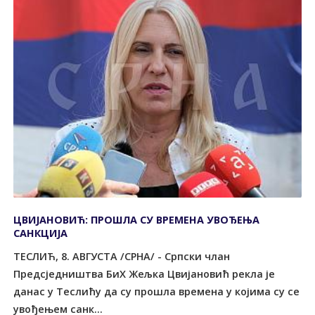
ЦВИЈАНОВИЋ: ПРОШЛА СУ ВРЕМЕНА УВОЂЕЊА
САНКЦИЈА
ТЕСЛИЋ, 8. АВГУСТА /СРНА/ - Српски члан
Предсједништва БиХ Жељка Цвијановић рекла је
данас у Теслићу да су прошла времена у којима су се
увођењем санк...