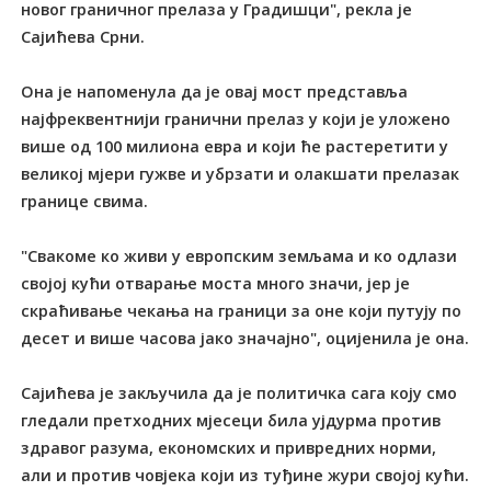
новог граничног прелаза у Градишци", рекла је
Сајићева Срни.
Она је напоменула да је овај мост представља
најфреквентнији гранични прелаз у који је уложено
више од 100 милиона евра и који ће растеретити у
великој мјери гужве и убрзати и олакшати прелазак
границе свима.
"Свакоме ко живи у европским земљама и ко одлази
својој кући отварање моста много значи, јер је
скраћивање чекања на граници за оне који путују по
десет и више часова јако значајно", оцијенила је она.
Сајићева је закључила да је политичка сага коју смо
гледали претходних мјесеци била ујдурма против
здравог разума, економских и привредних норми,
али и против човјека који из туђине жури својој кући.