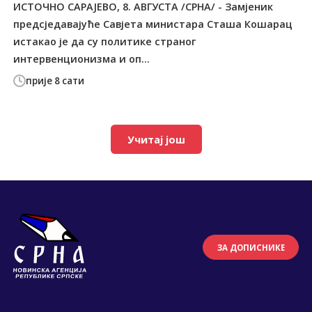
ИСТОЧНО САРАЈЕВО, 8. АВГУСТА /СРНА/ - Замјеник
предсједавајуће Савјета министара Сташа Кошарац
истакао је да су политике страног
интервенционизма и оп...
прије 8 сати
Учитај још
ЗА ДОПИСНИКЕ