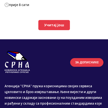
прије 8 сати
Учитај још
ЗА ДОПИСНИКЕ
Агенција "СРНА" пружа корисницима својих сервиса
цјеловито и брзо извјештавање. Њене вијести и други
новински садржаји засновани су на поузданим изворима
и рађени у складу са професионалним стандардима које