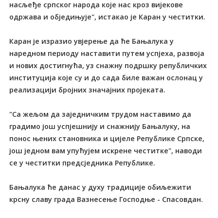
насљеђе српског народа које нас кроз вијекове
одржава и обједињује", истакао је Каран у честитки.
Каран је изразио увјерење да ће Бањалука у
наредном периоду наставити путем успјеха, развоја
и нових достигнућа, уз снажну подршку републичких
институција које су и до сада биле важан ослонац у
реализацији бројних значајних пројеката.
"Са жељом да заједничким трудом наставимо да
градимо још успјешнију и снажнију Бањалуку, на
понос њених становника и цијеле Републике Српске,
још једном вам упућујем искрене честитке", наводи
се у честитки предсједника Републике.
Бањалука ће данас у духу традиције обиљежити
крсну славу града Вазнесење Господње - Спасовдан.