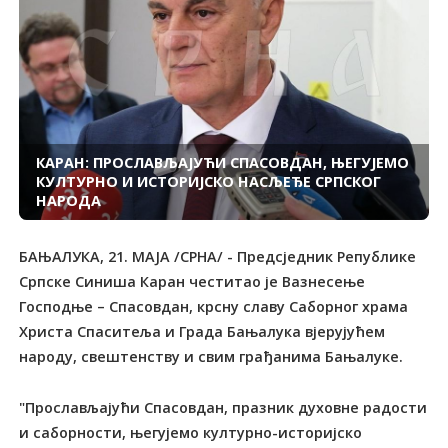
КАРАН: ПРОСЛАВЉАЈУЋИ СПАСОВДАН, ЊЕГУЈЕМО
КУЛТУРНО И ИСТОРИЈСКО НАСЉЕЂЕ СРПСКОГ
НАРОДА
БАЊАЛУКА, 21. МАЈА /СРНА/ - Предсједник Републике
Српске Синиша Каран честитао је Вазнесење
Господње – Спасовдан, крсну славу Саборног храма
Христа Спаситеља и Града Бањалука вјерујућем
народу, свештенству и свим грађанима Бањалуке.
"Прослављајући Спасовдан, празник духовне радости
и саборности, његујемо културно-историјско