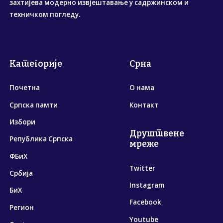
захтијева модерно извјештавање у садржинском и
техничком погледу.
Категорије
Срна
Почетна
О нама
Српска памти
Контакт
Избори
Друштвене
Република Српска
мреже
ФБиХ
Twitter
Србија
Instagram
БиХ
Facebook
Регион
Youtube