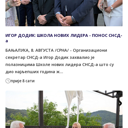
ИГОР ДОДИК: ШКОЛА НОВИХ ЛИДЕРА - ПОНОС СНСД-
а
БАЊАЛУКА, 8. АВГУСТА /СРНА/ - Организациони
секретар СНСД-а Игор Додик захвалио је
полазницима Школе нових лидера СНСД-а што су
дио најљепших година ж...
прије 8 сати