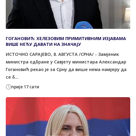
ГОГАНОВИЋ: ХЕЛЕЗОВИМ ПРИМИТИВНИМ ИЗЈАВАМА
ВИШЕ НЕЋУ ДАВАТИ НА ЗНАЧАЈУ
ИСТОЧНО САРАЈЕВО, 8. АВГУСТА /СРНА/ - Замјеник
министра одбране у Савјету министара Александар
Гогановић рекао је за Срну да више нема намјеру да
се б...
прије 17 сати