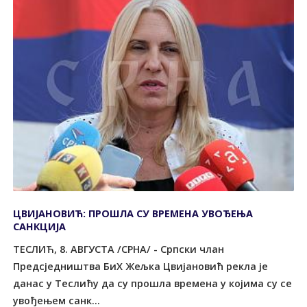
ЦВИЈАНОВИЋ: ПРОШЛА СУ ВРЕМЕНА УВОЂЕЊА
САНКЦИЈА
ТЕСЛИЋ, 8. АВГУСТА /СРНА/ - Српски члан
Предсједништва БиХ Жељка Цвијановић рекла је
данас у Теслићу да су прошла времена у којима су се
увођењем санк...