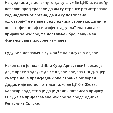
На сједници је истакнуто да су службе ЦИК-а, између
осталог, провјеравале да ли су странке регистроване
код надлежног органа, да ли су потписане
одговарајуће изјаве предсједника странака, да ли је
послат финансијски извјештај, уплаћена такса за
пријаву за изборе, те достављен број рачуна за
финансирање изборне кампање.
Суду БиХ дозвољене су жалбе на одлуке о овјери.
Након што је члан ЦИК-а Суад Арнаутовић рекао је
да је против одлуке да се овјери пријава СНСД-а, јер
сматра да је предсједник ове странке Милорад
Додик није могао потписати, члан ЦИК-а Жељко
Балакар подсјетио је да је Додик потписао пријаву
СНСД-а за пријевремене изборе за предсједника
Републике Српске.