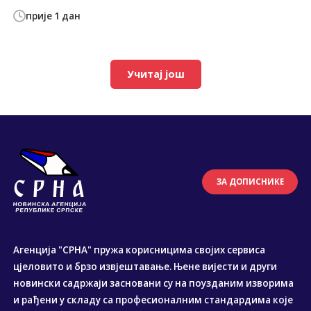
прије 1 дан
Учитај још
ЗА ДОПИСНИКЕ
Агенција "СРНА" пружа корисницима својих сервиса
цјеловито и брзо извјештавање. Њене вијести и други
новински садржаји засновани су на поузданим изворима
и рађени у складу са професионалним стандардима које