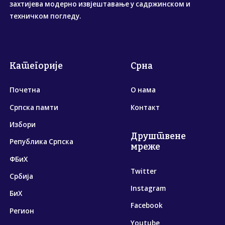
захтијева модерно извјештавање у садржинском и
техничком погледу.
Категорије
Срна
Почетна
О нама
Српска памти
Контакт
Избори
Друштвене
Република Српска
мреже
ФБиХ
Twitter
Србија
Instagram
БиХ
Facebook
Регион
Youtube