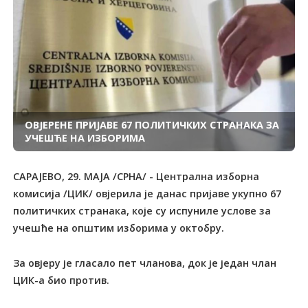
ОВЈЕРЕНЕ ПРИЈАВЕ 67 ПОЛИТИЧКИХ СТРАНАКА ЗА
УЧЕШЋЕ НА ИЗБОРИМА
САРАЈЕВО, 29. МАЈА /СРНА/ - Централна изборна
комисија /ЦИК/ овјерила је данас пријаве укупно 67
политичких странака, које су испуниле услове за
учешће на oпштим изборима у октобру.
За овјеру је гласало пет чланова, док је један члан
ЦИК-а био против.