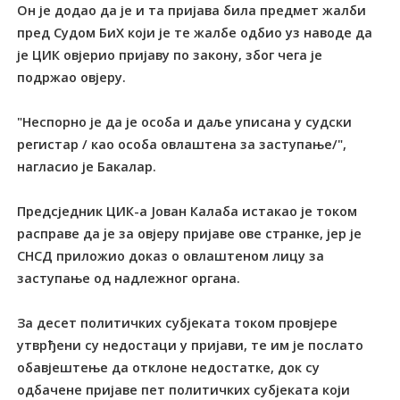
Он је додао да је и та пријава била предмет жалби
пред Судом БиХ који је те жалбе одбио уз наводе да
је ЦИК овјерио пријаву по закону, због чега је
подржао овјеру.
"Неспорно је да је особа и даље уписана у судски
регистар / као особа овлаштена за заступање/",
нагласио је Бакалар.
Предсједник ЦИК-а Јован Калаба истакао је током
расправе да je за овјеру пријаве ове странке, јер је
СНСД приложио доказ о овлаштеном лицу за
заступање од надлежног органа.
За десет политичких субјеката током провјере
утврђени су недостаци у пријави, те им је послато
обавјештење да отклоне недостатке, док су
одбачене пријаве пет политичких субјеката који