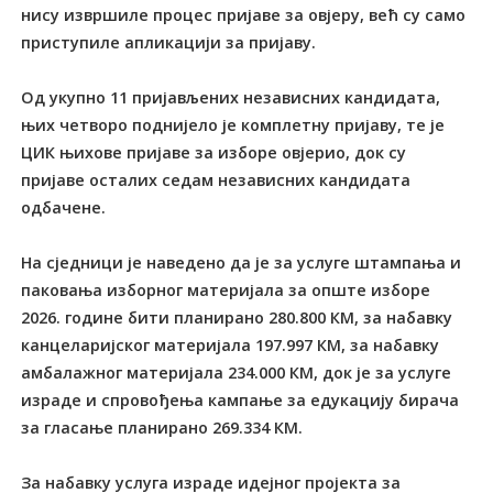
нису извршиле процес пријаве за овјеру, већ су само
приступиле апликацији за пријаву.
Од укупно 11 пријављених независних кандидата,
њих четворо поднијело је комплетну пријаву, те је
ЦИК њихове пријаве за изборе овјерио, док су
пријаве осталих седам независних кандидата
одбачене.
На сједници је наведено да је за услуге штампања и
паковања изборног материјала за опште изборе
2026. године бити планирано 280.800 КМ, за набавку
канцеларијског материјала 197.997 КМ, за набавку
амбалажног материјала 234.000 КМ, док је за услуге
израде и спровођења кампање за едукацију бирача
за гласање планирано 269.334 КМ.
За набавку услуга израде идејног пројекта за