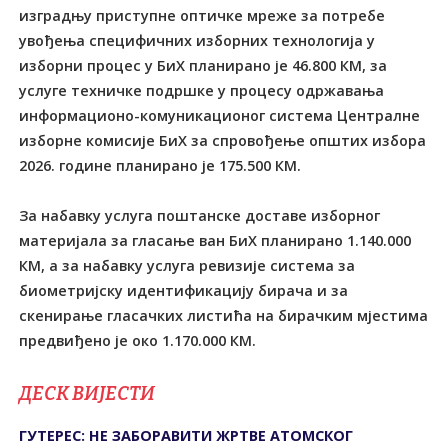
изградњу приступне оптичке мреже за потребе
увођења специфичних изборних технологија у
изборни процес у БиХ планирано је 46.800 КМ, за
услуге техничке подршке у процесу одржавања
информационо-комуникационог система Централне
изборне комисије БиХ за спровођење oпштих избора
2026. године планирано је 175.500 КМ.
За набавку услуга поштанске доставе изборног
материјала за гласање ван БиХ планирано 1.140.000
КМ, а за набавку услуга ревизије система за
биометријску идентификацију бирача и за
скенирање гласачких листића на бирачким мјестима
предвиђено је око 1.170.000 КМ.
ДЕСК ВИЈЕСТИ
ГУТЕРЕС: НЕ ЗАБОРАВИТИ ЖРТВЕ АТОМСКОГ