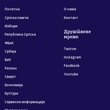
Почетна
О нама
Српска памти
Контакт
Избори
Друштвене
Република Српска
мреже
ФБиХ
Twitter
Србија
Instagram
БиХ
Facebook
Регион
Youtube
Свијет
Економија
Култура
Сервисне информације