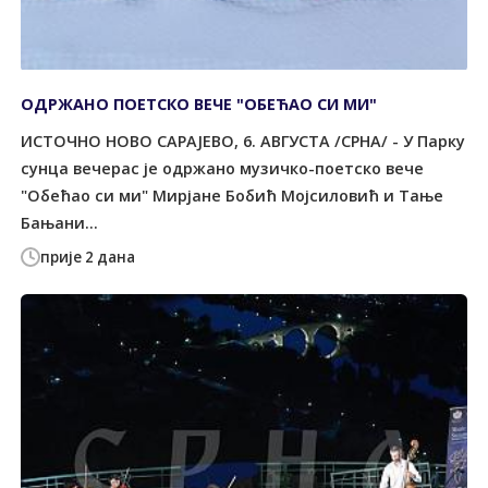
ОДРЖАНО ПОЕТСКО ВЕЧЕ "ОБЕЋАО СИ МИ"
ИСТОЧНО НОВО САРАЈЕВО, 6. АВГУСТА /СРНА/ - У Парку
сунца вечерас је одржано музичко-поетско вече
"Обећао си ми" Мирјане Бобић Мојсиловић и Тање
Бањани...
прије 2 дана