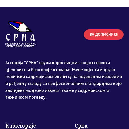
ЗА ДОПИСНИКЕ
Агенција "СРНА" пружа корисницима својих сервиса
цјеловито и брзо извјештавање. Њене вијести и други
новински садржаји засновани су на поузданим изворима
и рађени у складу са професионалним стандардима које
захтијева модерно извјештавање у садржинском и
техничком погледу.
Категорије
Срна