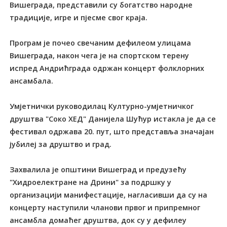
Вишеграда, представили су богатство народне
традиције, игре и пјесме свог краја.
Програм је почео свечаним дефилеом улицама
Вишеграда, након чега је на спортском терену
испред Андрићграда одржан концерт фолклорних
ансамбала.
Умјетнички руководилац Културно-умјетничког
друштва "Соко ХЕД" Данијела Шућур истакла је да се
фестивал одржава 20. пут, што представља значајан
јубилеј за друштво и град.
Захвалила је општини Вишеград и предузећу
"Хидроелектране на Дрини" за подршку у
организацији манифестације, нагласивши да су на
концерту наступили чланови првог и припремног
ансамбла домаћег друштва, док су у дефилеу