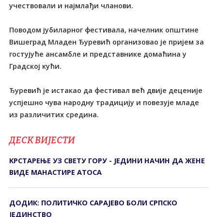
учествовали и најмлађи чланови.
Поводом јубиларног фестивала, начелник општине
Вишеград Младен Ђуревић организовао је пријем за
гостујуће ансамбле и представнике домаћина у
Градској кући.
Ђуревић је истакао да фестивал већ двије деценије
успјешно чува народну традицију и повезује младе
из различитих средина.
ДЕСК ВИЈЕСТИ
KРСТАРЕЊЕ УЗ СВЕТУ ГОРУ - ЈЕДИНИ НАЧИН ДА ЖЕНЕ
ВИДЕ МАНАСТИРЕ АТОСА
ДОДИК: ПОЛИТИЧКО САРАЈЕВО БОЛИ СРПСКО
ЈЕДИНСТВО