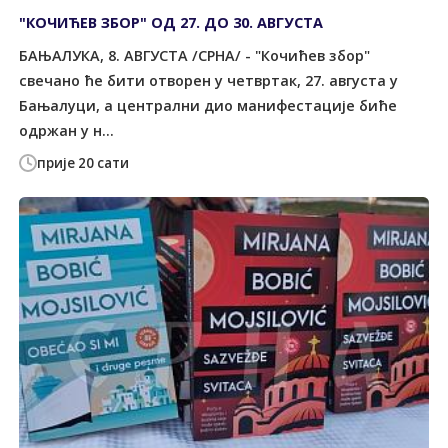
"КОЧИЋЕВ ЗБОР" ОД 27. ДО 30. АВГУСТА
БАЊАЛУКА, 8. АВГУСТА /СРНА/ - "Кочићев збор"
свечано ће бити отворен у четвртак, 27. августа у
Бањалуци, а централни дио манифестације биће
одржан у н...
прије 20 сати