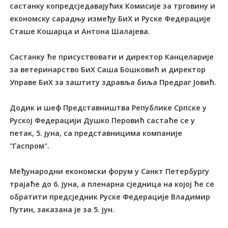
састанку копредсједавајућих Комисије за трговину и
економску сарадњу између БиХ и Руске Федерације
Сташе Кошарца и Антона Шалајева.
Састанку ће присуствовати и директор Канцеларије
за ветеринарство БиХ Саша Бошковић и директор
Управе БиХ за заштиту здравља биља Предраг Јовић.
Додик и шеф Представништва Републике Српске у
Руској Федерацији Душко Перовић састаће се у
петак, 5. јуна, са представницима компаније
"Гаспром".
Међународни економски форум у Санкт Петербургу
трајаће до 6. јуна, а пленарна сједница на којој ће се
обратити предсједник Руске Федерације Владимир
Путин, заказана је за 5. јун.