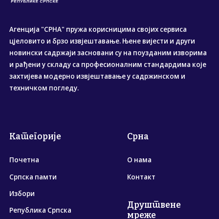
Агенција "СРНА" пружа корисницима својих сервиса
цјеловито и брзо извјештавање. Њене вијести и други
новински садржаји засновани су на поузданим изворима
и рађени у складу са професионалним стандардима које
захтијева модерно извјештавање у садржинском и
техничком погледу.
Категорије
Срна
Почетна
О нама
Српска памти
Контакт
Избори
Друштвене
Република Српска
мреже