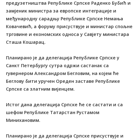
предузетништва Републике Српске Раденко Бубић и
замјеник министра за европске интеграције и
међународну сарадњу Републике Српске Немања
Ковачевић, а форуму присуствује и министар спољне
трговине и економских односа у Савјету министара
Сташа Кошарац.
Планирано је да делегација Републике Српске у
Санкт Петербургу сутра одржи састанак са
гувернером Александром Бегловим, на којем ће
Беглову бити уручен Ореден заставе Републике
Српске са златним вијенцем.
Истог дана делегација Српске ће се састати и са
шефом Републике Татарстан Рустамом
Минихановим.
Планирано је да делегација Српске присуствује и