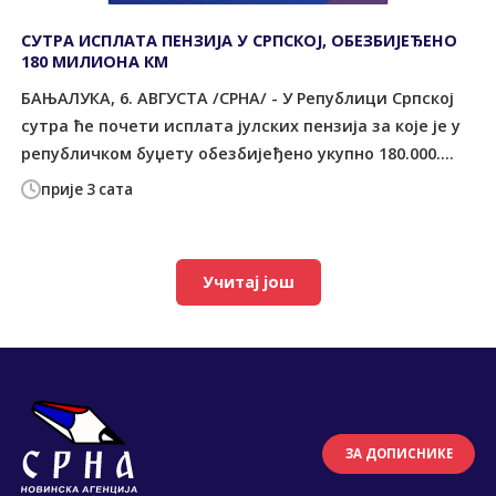
СУТРА ИСПЛАТА ПЕНЗИЈА У СРПСКОЈ, ОБЕЗБИЈЕЂЕНО
180 МИЛИОНА КМ
БАЊАЛУКА, 6. АВГУСТА /СРНА/ - У Републици Српској
сутра ће почети исплата јулских пензија за које је у
републичком буџету обезбијеђено укупно 180.000....
прије 3 сата
Учитај још
ЗА ДОПИСНИКЕ