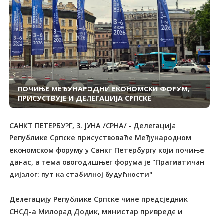
ПОЧИЊЕ МЕЂУНАРОДНИ ЕКОНОМСКИ ФОРУМ,
ПРИСУСТВУЈЕ И ДЕЛЕГАЦИЈА СРПСКЕ
САНКТ ПЕТЕРБУРГ, 3. ЈУНА /СРНА/ - Делегација
Републике Српске присуствоваће Међународном
економском форуму у Санкт Петербургу који почиње
данас, а тема овогодишњег форума је "Прагматичан
дијалог: пут ка стабилној будућности".
Делегацију Републике Српске чине предсједник
СНСД-а Милорад Додик, министар привреде и