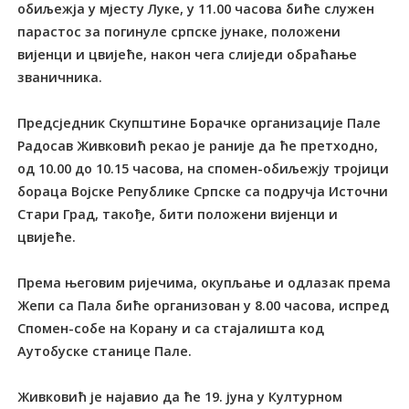
обиљежја у мјесту Луке, у 11.00 часова биће служен
парастос за погинуле српске јунаке, положени
вијенци и цвијеће, након чега слиједи обраћање
званичника.
Предсједник Скупштине Борачке организације Пале
Радосав Живковић рекао је раније да ће претходно,
од 10.00 до 10.15 часова, на спомен-обиљежју тројици
бораца Војске Републике Српске са подручја Источни
Стари Град, такође, бити положени вијенци и
цвијеће.
Према његовим ријечима, окупљање и одлазак према
Жепи са Пала биће организован у 8.00 часова, испред
Спомен-собе на Корану и са стајалишта код
Аутобуске станице Пале.
Живковић је најавио да ће 19. јуна у Културном