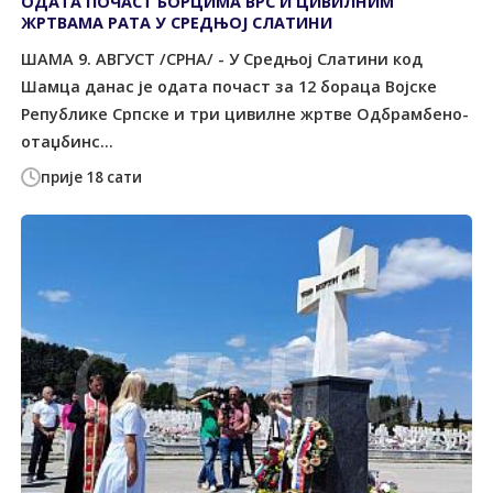
ОДАTА ПОЧАСT БОРЦИМА ВРС И ЦИВИЛНИМ
ЖРTВАМА РАTА У СРЕДЊОЈ СЛАTИНИ
ШАМА 9. АВГУСT /СРНА/ - У Средњој Слатини код
Шамца данас је одата почаст за 12 бораца Војске
Републике Српске и три цивилне жртве Одбрамбено-
отаџбинс...
прије 18 сати