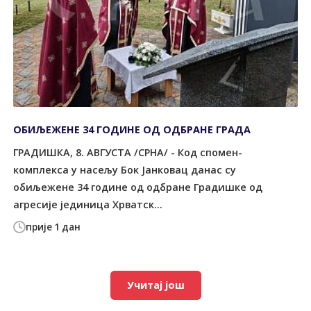
ОБИЉЕЖЕНЕ 34 ГОДИНЕ ОД ОДБРАНЕ ГРАДА
ГРАДИШКА, 8. АВГУСТА /СРНА/ - Код спомен-
комплекса у насељу Бок Јанковац данас су
обиљежене 34 године од одбране Градишке од
агресије јединица Хрватск...
прије 1 дан
Учитај још