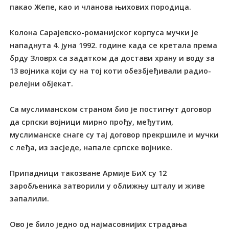
пакао Жепе, као и чланова њихових породица.
Колона Сарајевско-романијског корпуса мучки је
нападнута 4. јуна 1992. године када се кретала према
брду Зловрх са задатком да достави храну и воду за
13 војника који су на тој коти обезбјеђивали радио-
релејни објекат.
Са муслиманском страном био је постигнут договор
да српски војници мирно прођу, међутим,
муслиманске снаге су тај договор прекршиле и мучки
с леђа, из засједе, напале српске војнике.
Припадници такозване Армије БиХ су 12
заробљеника затворили у оближњу шталу и живе
запалили.
Ово је било једно од најмасовнијих страдања