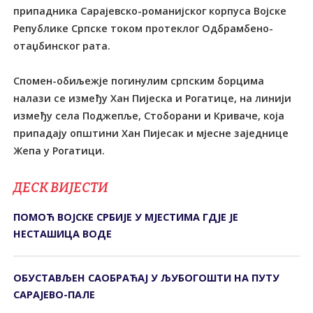
припадника Сарајевско-романијског корпуса Војске
Републике Српске током протеклог Одбрамбено-
отаџбинског рата.
Спомен-обиљежје погинулим српским борцима
налази се између Хан Пијеска и Рогатице, на линији
између села Под‌жепље, Стоборани и Криваче, која
припадају општини Хан Пијесак и мјесне заједнице
Жепа у Рогатици.
ДЕСК ВИЈЕСТИ
ПОМОЋ ВОЈСКЕ СРБИЈЕ У МЈЕСТИМА ГДЈЕ ЈЕ
НЕСТАШИЦА ВОДЕ
ОБУСТАВЉЕН САОБРАЋАЈ У ЉУБОГОШТИ НА ПУТУ
САРАЈЕВО-ПАЛЕ