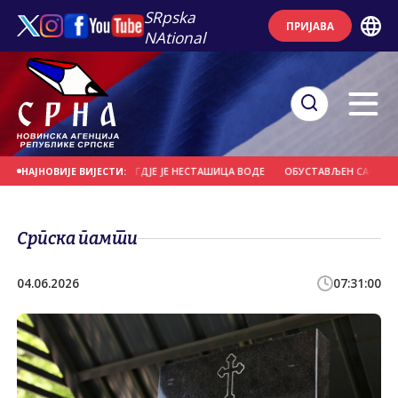
SRpska
ПРИЈАВА
NAtional
 СРБИЈЕ У МЈЕСТИМА ГДЈЕ ЈЕ НЕСТАШИЦА ВОДЕ
ОБУСТАВЉЕН САОБРАЋАЈ У
НАЈНОВИЈЕ ВИЈЕСТИ:
Српска памти
04.06.2026
07:31:00