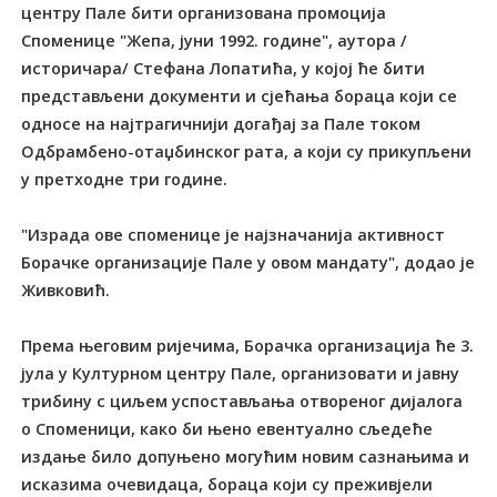
центру Пале бити организована промоција
Споменице "Жепа, јуни 1992. године", аутора /
историчара/ Стефана Лопатића, у којој ће бити
представљени документи и сјећања бораца који се
односе на најтрагичнији догађај за Пале током
Одбрамбено-отаџбинског рата, а који су прикупљени
у претходне три године.
"Израда ове споменице је најзначанија активност
Борачке организације Пале у овом мандату", додао је
Живковић.
Према његовим ријечима, Борачка организација ће 3.
јула у Културном центру Пале, организовати и јавну
трибину с циљем успостављања отвореног дијалога
о Споменици, како би њено евентуално сљедеће
издање било допуњено могућим новим сазнањима и
исказима очевидаца, бораца који су преживјели