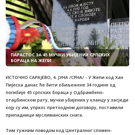
ПАРАСТОС ЗА 45 МУЧКИ УБИЈЕНИХ СРПСКИХ
БОРАЦА НА ЖЕПИ
ИСТОЧНО САРАЈЕВО, 4. ЈУНА /СРНА/ - У Жепи код Хан
Пијеска данас ће бити обиљежене 34 године од
погибије 45 српских бораца у Одбрамбено-
отаџбинском рату, мучки убијених у кланцу у засједи
коју су им, упркос претходном договору, поставили
припадници муслиманских снага.
Тим тужним поводом код Централног спомен-