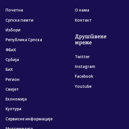
Почетна
О нама
Српска памти
Контакт
Избори
Друштвене
Република Српска
мреже
ФБиХ
Twitter
Србија
Instagram
БиХ
Facebook
Регион
Youtube
Свијет
Економија
Култура
Сервисне информације
Мултимедија