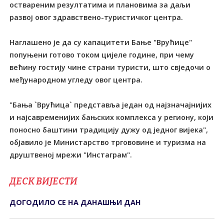
оствареним резултатима и плановима за даљи
развој овог здравствено-туристичког центра.
Наглашено је да су капацитети Бање "Врућице"
попуњени готово током цијеле године, при чему
већину гостију чине страни туристи, што свједочи о
међународном угледу овог центра.
"Бања `Врућица` представља један од најзначајнијих
и најсавременијих бањских комплекса у региону, који
поносно баштини традицију дужу од једног вијека",
објавило је Министарство тргововине и туризма на
ДЕСК ВИЈЕСТИ
ДОГОДИЛО СЕ НА ДАНАШЊИ ДАН