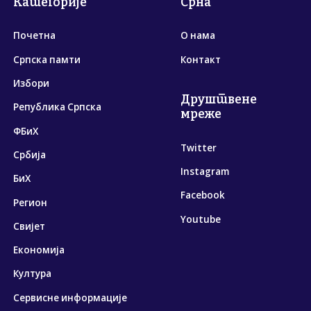
Категорије
Срна
Почетна
О нама
Српска памти
Контакт
Избори
Друштвене
Република Српска
мреже
ФБиХ
Twitter
Србија
Instagram
БиХ
Facebook
Регион
Youtube
Свијет
Економија
Култура
Сервисне информације