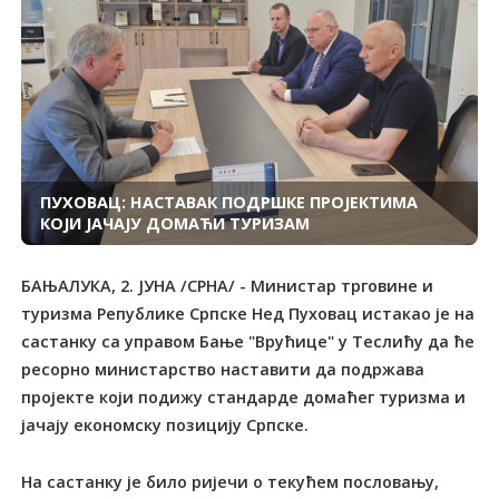
ПУХОВАЦ: НАСТАВАК ПОДРШКЕ ПРОЈЕКТИМА
КОЈИ ЈАЧАЈУ ДОМАЋИ ТУРИЗАМ
БАЊАЛУКА, 2. ЈУНА /СРНА/ - Министар трговине и
туризма Републике Српске Нед Пуховац истакао је на
састанку са управом Бање "Врућице" у Теслићу да ће
ресорно министарство наставити да подржава
пројекте који подижу стандарде домаћег туризма и
јачају економску позицију Српске.
На састанку је било ријечи о текућем пословању,