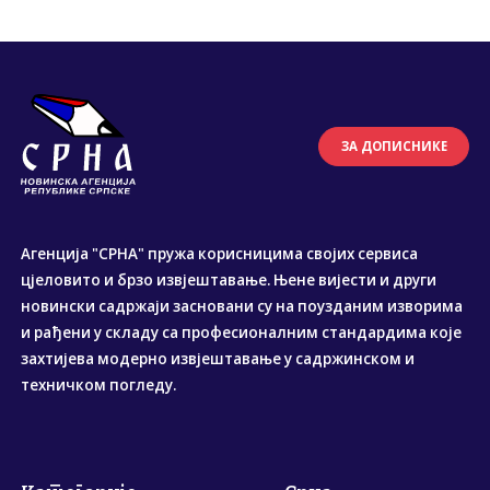
ЗА ДОПИСНИКЕ
Агенција "СРНА" пружа корисницима својих сервиса
цјеловито и брзо извјештавање. Њене вијести и други
новински садржаји засновани су на поузданим изворима
и рађени у складу са професионалним стандардима које
захтијева модерно извјештавање у садржинском и
техничком погледу.