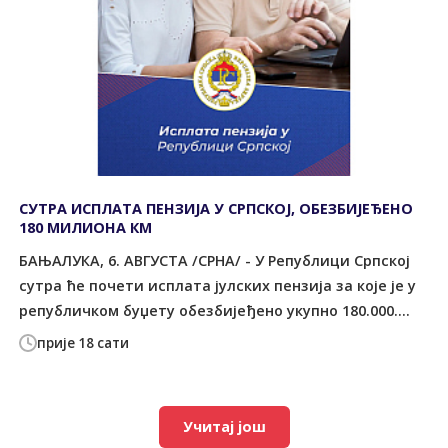
СУТРА ИСПЛАТА ПЕНЗИЈА У СРПСКОЈ, ОБЕЗБИЈЕЂЕНО
180 МИЛИОНА КМ
БАЊАЛУКА, 6. АВГУСТА /СРНА/ - У Републици Српској
сутра ће почети исплата јулских пензија за које је у
републичком буџету обезбијеђено укупно 180.000....
прије 18 сати
Учитај још