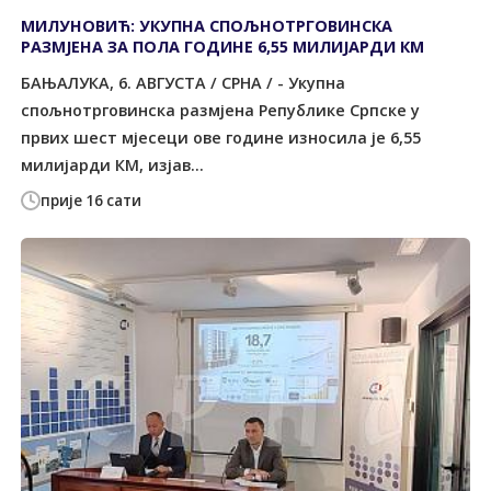
МИЛУНОВИЋ: УКУПНА СПОЉНОТРГОВИНСКА
РАЗМЈЕНА ЗА ПОЛА ГОДИНЕ 6,55 МИЛИЈАРДИ КМ
БАЊАЛУКА, 6. АВГУСТА / СРНА / - Укупна
спољнотрговинска размјена Републике Српске у
првих шест мјесеци ове године износила је 6,55
милијарди КМ, изјав...
прије 16 сати