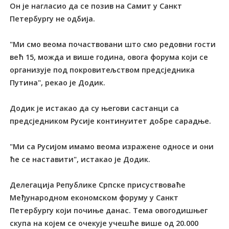
Он је нагласио да се позив на Самит у Санкт
Петербургу не одбија.
"Ми смо веома почаствовани што смо редовни гости
већ 15, можда и више година, овога форума који се
организује под покровитељством предсједника
Путина", рекао је Додик.
Додик је истакао да су његови састанци са
предсједником Русије континуитет добре сарадње.
"Ми са Русијом имамо веома изражене односе и они
ће се наставити", истакао је Додик.
Делегација Републике Српске присуствоваће
Међународном економском форуму у Санкт
Петербургу који почиње данас. Тема овогодишњег
скупа на којем се очекује учешће више од 20.000