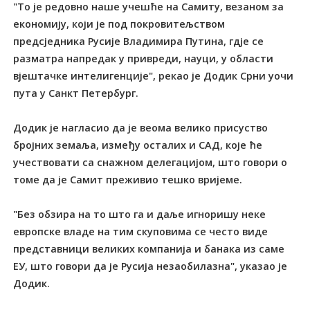
"То је редовно наше учешће на Самиту, везаном за
економију, који је под покровитељством
предсједника Русије Владимира Путина, гдје се
разматра напредак у привреди, науци, у области
вјештачке интелигенције", рекао је Додик Срни уочи
пута у Санкт Петербург.
Додик је нагласио да је веома велико присуство
бројних земаља, између осталих и САД, које ће
учествовати са снажном делегацијом, што говори о
томе да је Самит преживио тешко вријеме.
"Без обзира на то што га и даље игноришу неке
европске владе на тим скуповима се често виде
представници великих компанија и банака из саме
ЕУ, што говори да је Русија незаобилазна", указао је
Додик.