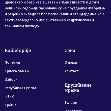
цјеловито и брзо извјештавање. Њене вијести и други
новински садржаји засновани су на поузданим изворима
и рађени у складу са професионалним стандардима које
захтијева модерно извјештавање у садржинском и
техничком погледу.
Категорије
Срна
Почетна
О нама
Српска памти
Контакт
Избори
Друштвене
Република Српска
мреже
ФБиХ
Twitter
Србија