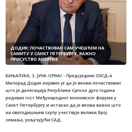
ДОДИК: ПОЧАСТВОВАН САМ УЧЕШЋЕМ НА
САМИТУ У САНКТ ПЕТЕРБУРГУ, ВАЖНО
ПРИСУСТВО АМЕРИКЕ
БАЊАЛУКА, 3. ЈУНА /СРНА/ - Предсједник СНСД-а
Милорад Додик изјавио је да је веома почаствован
што је делегација Републике Српске дуго година
редован гост Међународног економског форума у
Санкт Петербургу и истакао да је веома важно што
на овогодишњем скупу учествује велики број
земаља, укључујући САД.