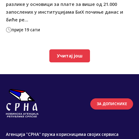
разлике у основици за плате за више од 21.000
запослених у институцијама БиХ почиње данас и
биће ре...
прије 19 сати
Учитај још
ЗА ДОПИСНИКЕ
Агенција "СРНА" пружа корисницима својих сервиса