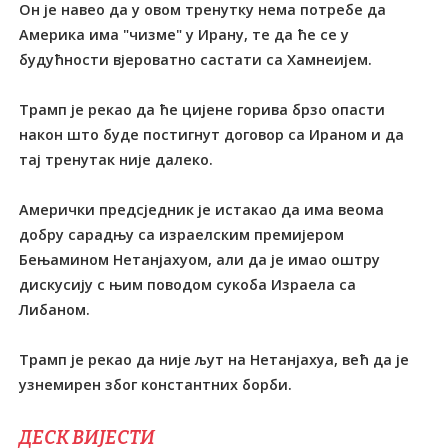
Он је навео да у овом тренутку нема потребе да
Америка има "чизме" у Ирану, те да ће се у
будућности вјероватно састати са Хамнеијем.
Трамп је рекао да ће цијене горива брзо опасти
након што буде постигнут договор са Ираном и да
тај тренутак није далеко.
Амерички предсједник је истакао да има веома
добру сарадњу са израелским премијером
Бењамином Нетанјахуом, али да је имао оштру
дискусију с њим поводом сукоба Израела са
Либаном.
Трамп је рекао да није љут на Нетанјахуа, већ да је
узнемирен због константних борби.
ДЕСК ВИЈЕСТИ