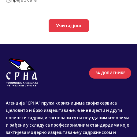
Учитај још
ЗА ДОПИСНИКЕ
Агенција "СРНА" пружа корисницима својих сервиса
цјеловито и брзо извјештавање. Њене вијести и други
новински садржаји засновани су на поузданим изворима
и рађени у складу са професионалним стандардима које
захтијева модерно извјештавање у садржинском и