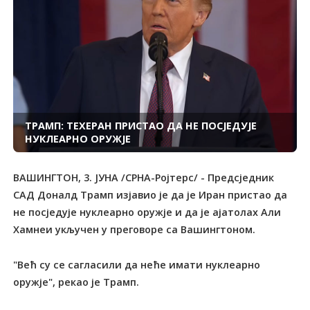
ТРАМП: ТЕХЕРАН ПРИСТАО ДА НЕ ПОСЈЕДУЈЕ
НУКЛЕАРНО ОРУЖЈЕ
ВАШИНГТОН, 3. ЈУНА /СРНА-Ројтерс/ - Предсједник
САД Доналд Трамп изјавио је да је Иран пристао да
не посједује нуклеарно оружје и да је ајатолах Али
Хамнеи укључен у преговоре са Вашингтоном.
"Већ су се сагласили да неће имати нуклеарно
оружје", рекао је Трамп.