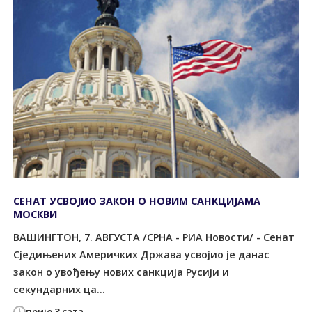
СЕНАТ УСВОЈИО ЗАКОН О НОВИМ САНКЦИЈАМА
МОСКВИ
ВАШИНГТОН, 7. АВГУСТА /СРНА - РИА Новости/ - Сенат
Сједињених Америчких Држава усвојио је данас
закон о увођењу нових санкција Русији и
секундарних ца...
прије 3 сата