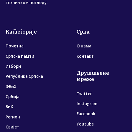
техничком погледу.
Категорије
Срна
Почетна
О нама
Српска памти
Контакт
Избори
Друштвене
Република Српска
мреже
ФБиХ
Twitter
Србија
Instagram
БиХ
Facebook
Регион
Youtube
Свијет