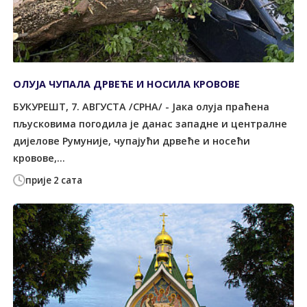
ОЛУЈА ЧУПАЛА ДРВЕЋЕ И НОСИЛА КРОВОВЕ
БУКУРЕШT, 7. АВГУСТА /СРНА/ - Јака олуја праћена
пљусковима погодила је данас западне и централне
дијелове Румуније, чупајући дрвеће и носећи
кровове,...
прије 2 сата