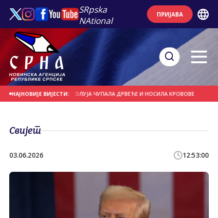
SRpska
ПРИЈАВА
NAtional
 НА ДАНАШЊИ ДАН
ОЛУЈА ЧУПАЛА ДРВЕЋЕ И НОСИЛА КРОВОВЕ
ЈАКИ ПЉ
НАЈНОВИЈЕ ВИЈЕСТИ:
Свијет
03.06.2026
12:53:00