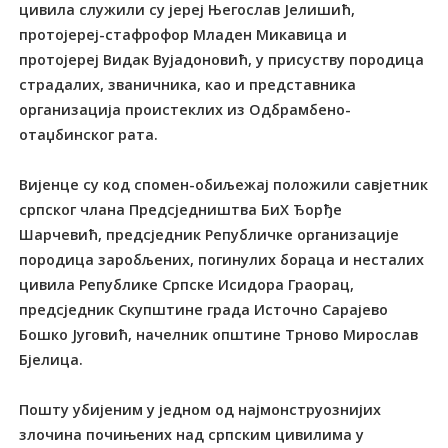
цивила служили су јереј Његослав Јелишић,
протојереј-стафрофор Младен Микавица и
протојереј Видак Вујадоновић, у присуству породица
страдалих, званичника, као и представника
организација проистеклих из Одбрамбено-
отаџбинског рата.
Вијенце су код спомен-обиљежај положили савјетник
српског члана Предсједништва БиХ Ђорђе
Шарчевић, предсједник Републичке организације
породица заробљених, погинулих бораца и несталих
цивила Републике Српске Исидора Граорац,
предсједник Скупштине града Источно Сарајево
Бошко Југовић, начелник општине Трново Мирослав
Бјелица.
Пошту убијеним у једном од најмонструознијих
злочина почињених над српским цивилима у