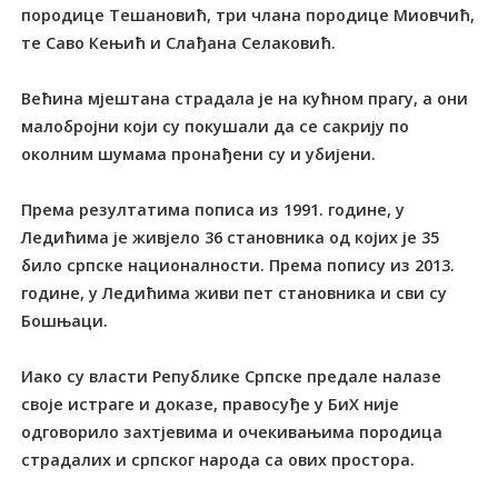
породице Тешановић, три члана породице Миовчић,
те Саво Кењић и Слађана Селаковић.
Већина мјештана страдала је на кућном прагу, а они
малобројни који су покушали да се сакрију по
околним шумама пронађени су и убијени.
Према резултатима пописа из 1991. године, у
Ледићима је живјело 36 становника од којих је 35
било српске националности. Према попису из 2013.
године, у Ледићима живи пет становника и сви су
Бошњаци.
Иако су власти Републике Српске предале налазе
своје истраге и доказе, правосуђе у БиХ није
одговорило захтјевима и очекивањима породица
страдалих и српског народа са ових простора.