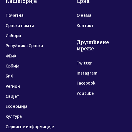
Категорије
Срна
Почетна
О нама
Српска памти
Контакт
Избори
Друштвене
Република Српска
мреже
ФБиХ
Twitter
Србија
Instagram
БиХ
Facebook
Регион
Youtube
Свијет
Економија
Култура
Сервисне информације