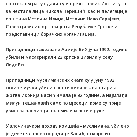
портеклом рату одали су и представник Института
за нестала лица Никола Перишић, као и делегације
општина Источна Илиџа, Источно Ново Сарајево,
Савез цивилих жртава рата Републике Српске и
представници борачких организација.
Припадници такозване Армије БиХ јуна 1992. године
убили и масакрирали 22 српска цивила у селу
Ледићи.
Припадници муслиманских снага су у јуну 1992.
године мучки убили српске цивиле - најстарија
жртва Иконија Васић имала је 92 године, а најмлађа
Милун Тешановић само 18 мјесеци, коме су прије
убиства злочинци поломили и ноге и руке.
У злочиначком походу комшија - муслимана, убијено
је девет чланова породице Васић, осморо из