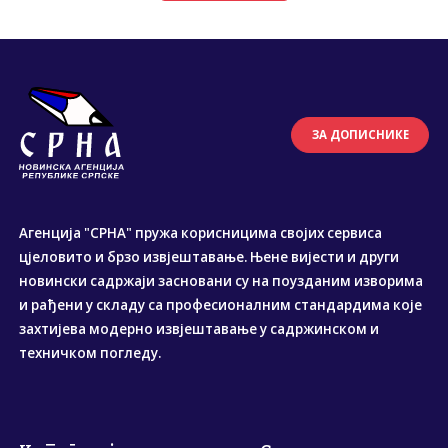
ЗА ДОПИСНИКЕ
Агенција "СРНА" пружа корисницима својих сервиса
цјеловито и брзо извјештавање. Њене вијести и други
новински садржаји засновани су на поузданим изворима
и рађени у складу са професионалним стандардима које
захтијева модерно извјештавање у садржинском и
техничком погледу.