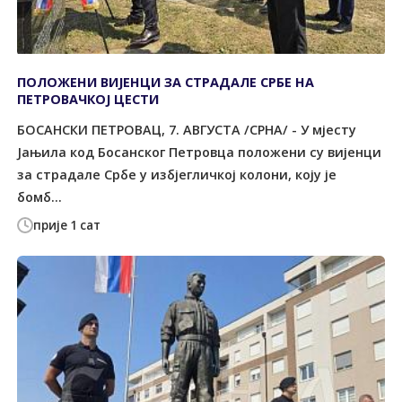
ПОЛОЖЕНИ ВИЈЕНЦИ ЗА СТРАДАЛЕ СРБЕ НА
ПЕТРОВАЧКОЈ ЦЕСТИ
БОСАНСКИ ПЕТРОВАЦ, 7. АВГУСТА /СРНА/ - У мјесту
Јањила код Босанског Петровца положени су вијенци
за страдале Србе у избјегличкој колони, коју је
бомб...
прије 1 сат