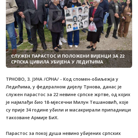
СЛУЖЕН ПАРАСТОС И ПОЛОЖЕНИ ВИЈЕНЦИ ЗА 22
СРПСКА ЦИВИЛА УБИЈЕНА У ЛЕДИЋИМА
ТРНОВО, 3. ЈУНА /СРНА/ - Код спомен-обиљежја у
Ледићима, у федералном дијелу Трнова, данас је
служен парастос за 22 невине српске жртве, од којих
је најмлађи био 18-мјесечни Милун Тешановић, које
су прије 34 године убили и масакрирали припадници
такозване Армије БиХ.
Парастос за покој душа невино убијених српских