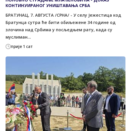
КОНТИНУИРАНОГ УНИШТАВАЊА СРБА
БРАТУНАЦ, 7. АВГУСТА /СРНА/ - У селу Јежестица код
Братунца сутра ће бити обиљежене 34 године од
злочина над Србима у посљедњем рату, када су
муслиман...
прије 1 сат