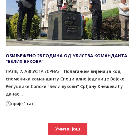
ОБИЉЕЖЕНО 28 ГОДИНА ОД УБИСТВА КОМАНДАНТА
"БЕЛИХ ВУКОВА"
ПАЛЕ, 7. АВГУСТА /СРНА/ - Полагањем вијенаца код
споменика команданту Специјалне јединице Војске
Републике Српске "Бели вукови" Срђану Кнежевићу
данас...
прије 1 сат
Учитај још