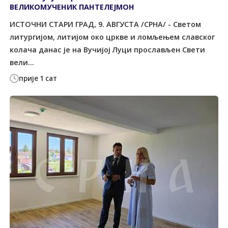
ВЕЛИКОМУЧЕНИК ПАНТЕЛЕЈМОН
ИСТОЧНИ СТАРИ ГРАД, 9. АВГУСТА /СРНА/ - Светом
литургијом, литијом око цркве и ломљењем славског
колача данас је на Вучијој Луци прослављен Свети
вели...
прије 1 сат