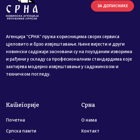
ЗА ДОПИСНИКЕ
Агенција "СРНА" пружа корисницима својих сервиса
цјеловито и брзо извјештавање. Њене вијести и други
новински садржаји засновани су на поузданим изворима
и рађени у складу са професионалним стандардима које
захтијева модерно извјештавање у садржинском и
техничком погледу.
Категорије
Срна
Почетна
О нама
Српска памти
Контакт