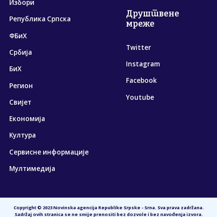
Избори
Друштвене
Република Српска
мреже
ФБиХ
Twitter
Србија
Instagram
БиХ
Facebook
Регион
Youtube
Свијет
Економија
Култура
Сервисне информације
Мултимедија
Copyright © 2023 Novinska agencija Republike Srpske - Srna. Sva prava zadržana.
Sadržaj ovih stranica se ne smije prenositi bez dozvole i bez navođenja izvora.