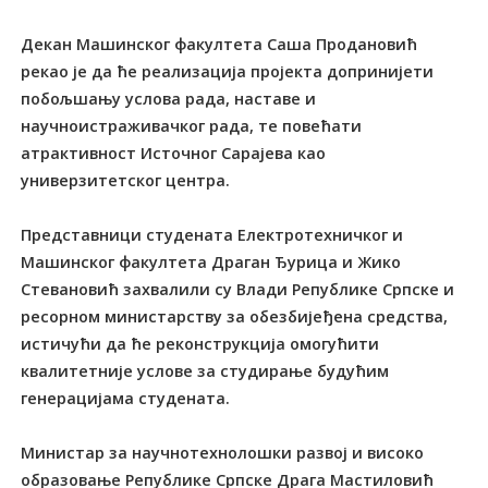
Декан Машинског факултета Саша Продановић
рекао је да ће реализација пројекта допринијети
побољшању услова рада, наставе и
научноистраживачког рада, те повећати
атрактивност Источног Сарајева као
универзитетског центра.
Представници студената Електротехничког и
Машинског факултета Драган Ђурица и Жико
Стевановић захвалили су Влади Републике Српске и
ресорном министарству за обезбијеђена средства,
истичући да ће реконструкција омогућити
квалитетније услове за студирање будућим
генерацијама студената.
Министар за научнотехнолошки развој и високо
образовање Републике Српске Драга Мастиловић