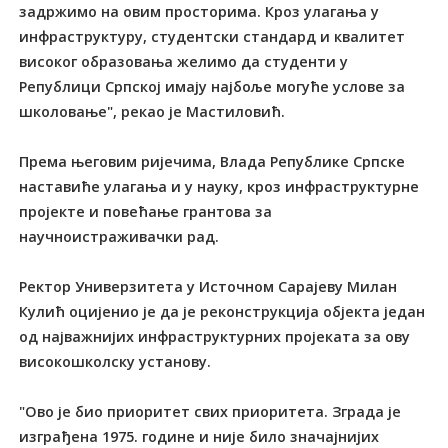
задржимо на овим просторима. Кроз улагања у
инфраструктуру, студентски стандард и квалитет
високог образовања желимо да студенти у
Републици Српској имају најбоље могуће услове за
школовање", рекао је Мастиловић.
Према његовим ријечима, Влада Републике Српске
наставиће улагања и у науку, кроз инфраструктурне
пројекте и повећање грантова за
научноистраживачки рад.
Ректор Универзитета у Источном Сарајеву Милан
Кулић оцијенио је да је реконструкција објекта један
од најважнијих инфраструктурних пројеката за ову
високошколску установу.
"Ово је био приоритет свих приоритета. Зграда је
изграђена 1975. године и није било значајнијих