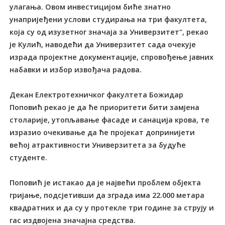
улагања. Овом инвестицијом биће знатно
унапријеђени услови студирања на три факултета,
која су од изузетног значаја за Универзитет", рекао
је Кулић, наводећи да Универзитет сада очекује
израда пројектне документације, спровођење јавних
набавки и избор извођача радова.
Декан Електротехничког факултета Божидар
Поповић рекао је да ће приоритети бити замјена
столарије, утопљавање фасаде и санација крова, те
изразио очекивање да ће пројекат допринијети
већој атрактивности Универзитета за будуће
студенте.
Поповић је истакао да је највећи проблем објекта
гријање, подсјетивши да зграда има 22.000 метара
квадратних и да су у протекле три године за струју и
гас издвојена значајна средства.