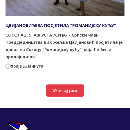
ЦВИЈАНОВИЋЕВА ПОСЈЕТИЛА "РОМАНИЈСКУ КУЋУ"
СОКОЛАЦ, 9. АВГУСТА /СРНА/ - Српски члан
Предсједништва БиХ Жељка Цвијановић посјетила је
данас на Сокоцу "Романијску кућу", која ће бити
продајно-про...
прије 53 минута
Учитај још