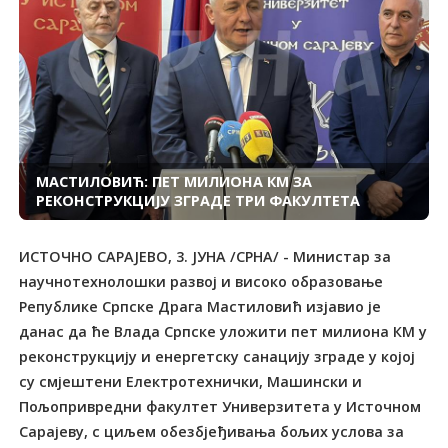
МАСТИЛОВИЋ: ПЕТ МИЛИОНА КМ ЗА
РЕКОНСТРУКЦИЈУ ЗГРАДЕ ТРИ ФАКУЛТЕТА
ИСТОЧНО САРАЈЕВО, 3. ЈУНА /СРНА/ - Министар за
научнотехнолошки развој и високо образовање
Републике Српске Драга Мастиловић изјавио је
данас да ће Влада Српске уложити пет милиона КМ у
реконструкцију и енергетску санацију зграде у којој
су смјештени Електротехнички, Машински и
Пољопривредни факултет Универзитета у Источном
Сарајеву, с циљем обезбјеђивања бољих услова за