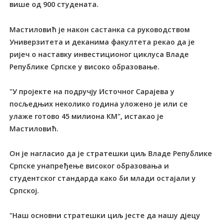
више од 900 студената.
Мастиловић је након састанка са руководством
Универзитета и деканима факултета рекао да је
ријеч о наставку инвестиционог циклуса Владе
Републике Српске у високо образовање.
"У пројекте на подручју Источног Сарајева у
посљедњих неколико година уложено је или се
улаже готово 45 милиона КМ", истакао је
Мастиловић.
Он је нагласио да је стратешки циљ Владе Републике
Српске унапређење високог образовања и
студентског стандарда како би млади остајали у
Српској.
"Наш основни стратешки циљ јесте да нашу дјецу