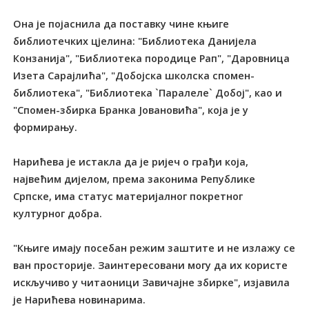
Она је појаснила да поставку чине књиге
библиотечких цјелина: "Библиотека Данијела
Конзанија", "Библиотека породице Рап", "Даровница
Изета Сарајлића", "Добојска школска спомен-
библиотека", "Библиотека `Паралеле` Добој", као и
"Спомен-збирка Бранка Јовановића", која је у
формирању.
Нарићева је истакла да је ријеч о грађи која,
највећим дијелом, према законима Републике
Српске, има статус материјалног покретног
културног добра.
"Књиге имају посебан режим заштите и не излажу се
ван просторије. Заинтересовани могу да их користе
искључиво у читаоници Завичајне збирке", изјавила
је Нарићева новинарима.