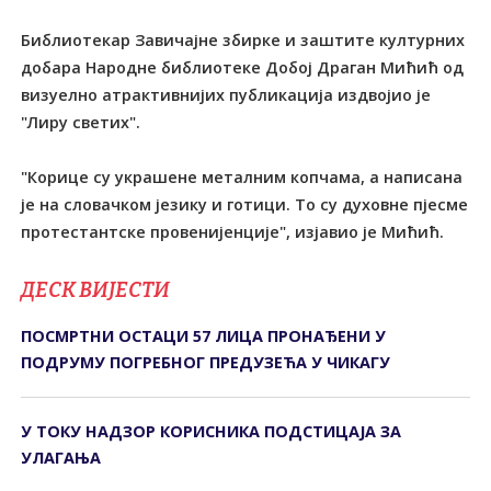
Библиотекар Завичајне збирке и заштите културних
добара Народне библиотеке Добој Драган Мићић од
визуелно атрактивнијих публикација издвојио је
"Лиру светих".
"Корице су украшене металним копчама, а написана
је на словачком језику и готици. То су духовне пјесме
протестантске провенијенције", изјавио је Мићић.
ДЕСК ВИЈЕСТИ
ПОСМРТНИ ОСТАЦИ 57 ЛИЦА ПРОНАЂЕНИ У
ПОДРУМУ ПОГРЕБНОГ ПРЕДУЗЕЋА У ЧИКАГУ
У ТОКУ НАДЗОР КОРИСНИКА ПОДСТИЦАЈА ЗА
УЛАГАЊА