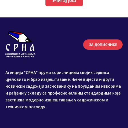
Учитај још
ЗА ДОПИСНИКЕ
Агенција "СРНА" пружа корисницима својих сервиса
цјеловито и брзо извјештавање. Њене вијести и други
новински садржаји засновани су на поузданим изворима
и рађени у складу са професионалним стандардима које
захтијева модерно извјештавање у садржинском и
техничком погледу.