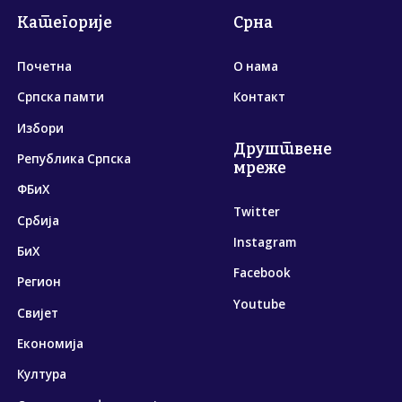
Категорије
Срна
Почетна
О нама
Српска памти
Контакт
Избори
Друштвене
Република Српска
мреже
ФБиХ
Twitter
Србија
Instagram
БиХ
Facebook
Регион
Youtube
Свијет
Економија
Култура