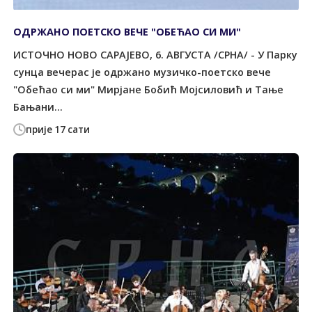
ОДРЖАНО ПОЕТСКО ВЕЧЕ "ОБЕЋАО СИ МИ"
ИСТОЧНО НОВО САРАЈЕВО, 6. АВГУСТА /СРНА/ - У Парку
сунца вечерас је одржано музичко-поетско вече
"Обећао си ми" Мирјане Бобић Мојсиловић и Тање
Бањани...
прије 17 сати