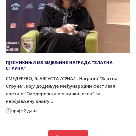
ПЈЕСНИКИЊИ ИЗ БИЈЕЉИНЕ НАГРАДА "ЗЛАТНА
СТРУНА"
СМЕДЕРЕВО, 5. АВГУСТА /СРНА/ - Награда "Златна
Струна", коју додјељује Међународни фестивал
поезије "Смедеревска песничка јесен" за
необјављену књигу...
прије 2 дана