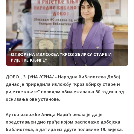
ОТВОРЕНА ИЗЛОЖБА "КРОЗ ЗБИРКУ СТАРЕ И
РИЈЕТКЕ КЊИГЕ"
ДОБОЈ, 3. ЈУНА /СРНА/ - Народна библиотека Добој
данас је приредила изложбу "Кроз збирку старе и
ријетке књиге" поводом обиљежавања 80 година од
оснивања ове установе.
Аутор изложбе Аница Нарић рекла је да је
представљен дио грађе којом располаже добојска
библиотека, а датира из друге половине 19. вијека.