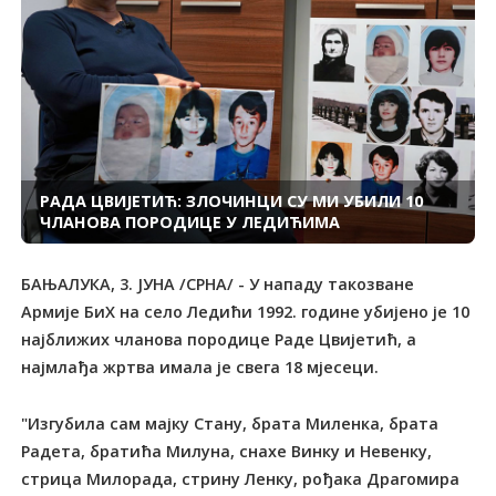
РАДА ЦВИЈЕТИЋ: ЗЛОЧИНЦИ СУ МИ УБИЛИ 10
ЧЛАНОВА ПОРОДИЦЕ У ЛЕДИЋИМА
БАЊАЛУКА, 3. ЈУНА /СРНА/ - У нападу такозване
Армије БиХ на село Ледићи 1992. године убијено је 10
најближих чланова породице Раде Цвијетић, а
најмлађа жртва имала је свега 18 мјесеци.
"Изгубила сам мајку Стану, брата Миленка, брата
Радета, братића Милуна, снахе Винку и Невенку,
стрица Милорада, стрину Ленку, рођака Драгомира