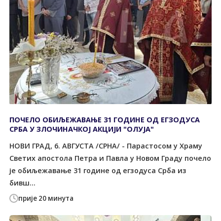
ПОЧЕЛО ОБИЉЕЖАВАЊЕ 31 ГОДИНЕ ОД ЕГЗОДУСА
СРБА У ЗЛОЧИНАЧКОЈ АКЦИЈИ "ОЛУЈА"
НОВИ ГРАД, 6. АВГУСТА /СРНА/ - Парастосом у Храму
Светих апостола Петра и Павла у Новом Граду почело
је обиљежавање 31 године од егзодуса Срба из
бивш...
прије 20 минута