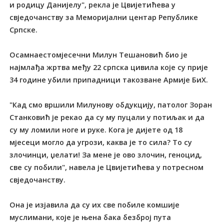
и родицу Данијелу", рекла је Цвијетићева у
свједочанству за Меморијални центар Републике
Српске.
Осамнаестомјесечни Милун Тешановић био је
најмлађа жртва међу 22 српска цивила које су прије
34 године убили припадници такозване Армије БиХ.
"Кад смо вршили Милунову обдукцију, патолог Зоран
Станковић је рекао да су му пуцали у потиљак и да
су му ломили ноге и руке. Кога је дијете од 18
мјесеци могло да угрози, каква је то сила? То су
злочинци, џелати! За мене је ово злочин, геноцид,
све су побили", навела је Цвијетићева у потресном
свједочанству.
Она је изјавила да су их све побиле комшије
муслимани, које је њена бака безброј пута