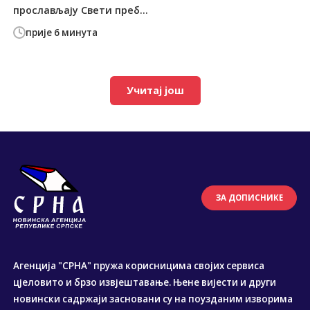
прослављају Свети преб...
прије 6 минута
Учитај још
ЗА ДОПИСНИКЕ
Агенција "СРНА" пружа корисницима својих сервиса
цјеловито и брзо извјештавање. Њене вијести и други
новински садржаји засновани су на поузданим изворима