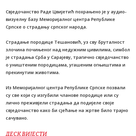
Свједочанство Раде Цвијетић похрањено је у аудио-
визуелну базу Меморијалног центра Републике
Српске о страдању српског народа.
Страдање породице Тешановић, уз сву бруталност
злочина почињеног над недужним цивилима, симбол
је страдања Срба у Сарајеву, трагично свједочанство
о уништеним породицама, угашеним огњиштима и
прекинутим животима.
Из Меморијалног центра Републике Српске позвали
су све који су изгубили чланове породице или су
лично преживјели страдања да подијеле своје
свједочанство како би сјећање на жртве било трајно
сачувано.
ДЕСК ВИЈЕСТИ