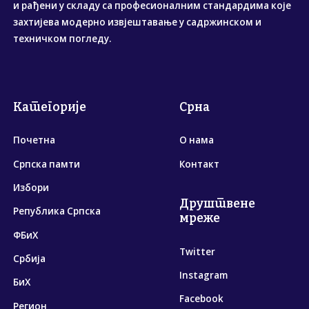
и рађени у складу са професионалним стандардима које
захтијева модерно извјештавање у садржинском и
техничком погледу.
Категорије
Срна
Почетна
О нама
Српска памти
Контакт
Избори
Друштвене
Република Српска
мреже
ФБиХ
Twitter
Србија
Instagram
БиХ
Facebook
Регион