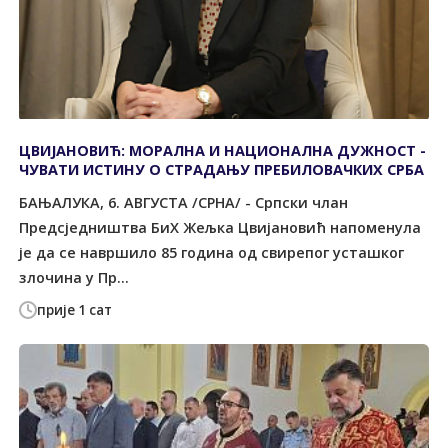
ЦВИЈАНОВИЋ: МОРАЛНА И НАЦИОНАЛНА ДУЖНОСТ -
ЧУВАТИ ИСТИНУ О СТРАДАЊУ ПРЕБИЛОВАЧКИХ СРБА
БАЊАЛУКА, 6. АВГУСТА /СРНА/ - Српски члан
Предсједништва БиХ Жељка Цвијановић напоменула
је да се навршило 85 година од свирепог усташког
злочина у Пр...
прије 1 сат