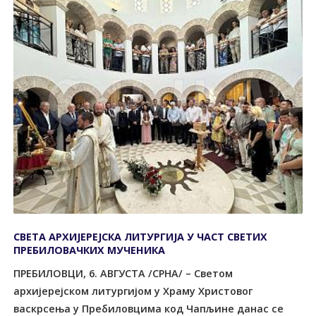
СВЕTА АРХИЈЕРЕЈСКА ЛИTУРГИЈА У ЧАСТ СВЕТИХ
ПРЕБИЛОВАЧКИХ МУЧЕНИКА
ПРЕБИЛОВЦИ, 6. АВГУСTА /СРНА/ – Светом
архијерејском литургијом у Храму Христовог
васкрсења у Пребиловцима код Чапљине данас се