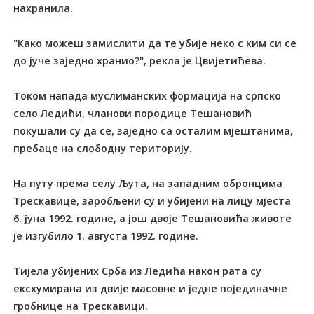
нахранила.
"Како можеш замислити да те убије неко с ким си се
до јуче заједно хранио?", рекла је Цвијетићева.
Током напада муслиманских формација на српско
село Ледићи, чланови породице Тешановић
покушали су да се, заједно са осталим мјештанима,
пребаце на слободну територију.
На путу према селу Љута, на западним обронцима
Трескавице, заробљени су и убијени на лицу мјеста
6. јуна 1992. године, а још двоје Тешановића животе
је изгубило 1. августа 1992. године.
Тијела убијених Срба из Ледића након рата су
ексхумирана из двије масовне и једне појединачне
гробнице на Трескавици.