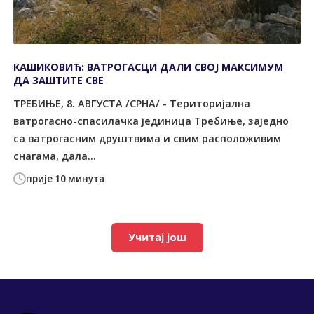
КАШИКОВИЋ: ВАТРОГАСЦИ ДАЛИ СВОЈ МАКСИМУМ
ДА ЗАШТИТЕ СВЕ
ТРЕБИЊЕ, 8. АВГУСТА /СРНА/ - Tериторијална
ватрогасно-спасилачка јединица Tребиње, заједно
са ватрогасним друштвима и свим расположивим
снагама, дала...
прије 10 минута
Учитај још