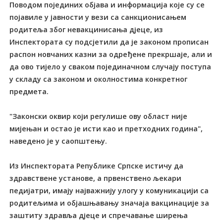
Поводом појединих објава и информација које су се
појавиле у јавности у вези са санкционисањем
родитеља због невакцинисања дјеце, из
Инспектората су подсјетили да је законом прописан
распон новчаних казни за одређене прекршаје, али и
да ово тијело у сваком појединачном случају поступа
у складу са законом и околностима конкретног
предмета.
"Законски оквир који регулише ову област није
мијењан и остао је исти као и претходних година",
наведено је у саопштењу.
Из Инспектората Републике Српске истичу да
здравствене установе, а првенствено љекари
педијатри, имају најважнију улогу у комуникацији са
родитељима и објашњавању значаја вакцинације за
заштиту здравља дјеце и спречавање ширења