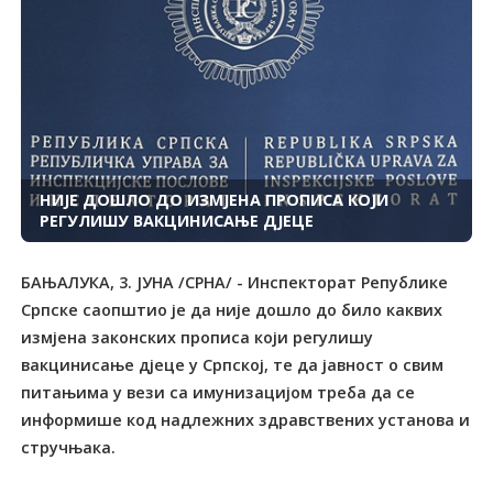
НИЈЕ ДОШЛО ДО ИЗМЈЕНА ПРОПИСА КОЈИ
РЕГУЛИШУ ВАКЦИНИСАЊЕ ДЈЕЦЕ
БАЊАЛУКА, 3. ЈУНА /СРНА/ - Инспекторат Републике
Српске саопштио је да није дошло до било каквих
измјена законских прописа који регулишу
вакцинисање дјеце у Српској, те да јавност о свим
питањима у вези са имунизацијом треба да се
информише код надлежних здравствених установа и
стручњака.