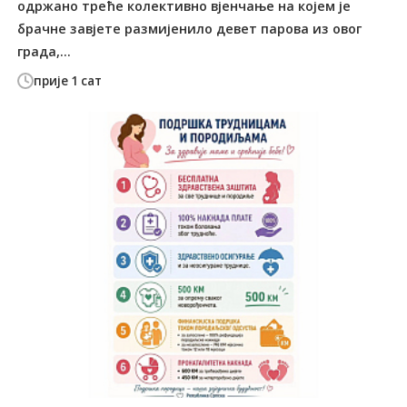
одржано треће колективно вјенчање на којем је
брачне завјете размијенило девет парова из овог
града,...
прије 1 сат