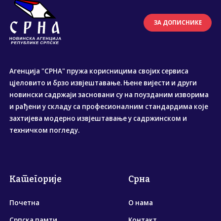
ЗА ДОПИСНИКЕ
Агенција "СРНА" пружа корисницима својих сервиса
цјеловито и брзо извјештавање. Њене вијести и други
новински садржаји засновани су на поузданим изворима
и рађени у складу са професионалним стандардима које
захтијева модерно извјештавање у садржинском и
техничком погледу.
Категорије
Срна
Почетна
О нама
Српска памти
Контакт