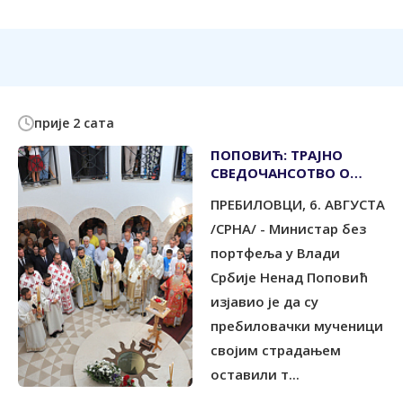
прије 2 сата
ПОПОВИЋ: ТРАЈНО
СВЕДОЧАНСОТВО О
СНАЗИ ВЕРЕ И
ПРЕБИЛОВЦИ, 6. АВГУСТА
НЕПОКОЛЕБЉИВОСТИ
/СРНА/ - Министар без
портфеља у Влади
Србије Ненад Поповић
изјавио је да су
пребиловачки мученици
својим страдањем
оставили т...