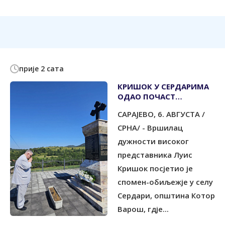
прије 2 сата
КРИШОК У СЕРДАРИМА
ОДАО ПОЧАСТ
УБИЈЕНИМ СРПСКИМ
САРАЈЕВО, 6. АВГУСТА /
ЦИВИЛИМА
СРНА/ - Вршилац
дужности високог
представника Луис
Кришок посјетио је
спомен-обиљежје у селу
Сердари, општина Котор
Варош, гдје...