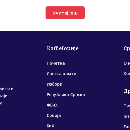
Учитај још
Категорије
С
Почетна
О 
Српска памти
Ко
Избори
вито и
Д
Република Српска
жаји
са
ФБиХ
Tw
Србија
In
БиХ
Fa