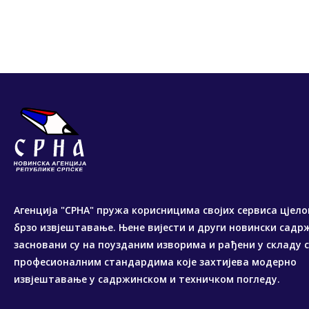
Агенција "СРНА" пружа корисницима својих сервиса цјело
брзо извјештавање. Њене вијести и други новински садр
засновани су на поузданим изворима и рађени у складу 
професионалним стандардима које захтијева модерно
извјештавање у садржинском и техничком погледу.