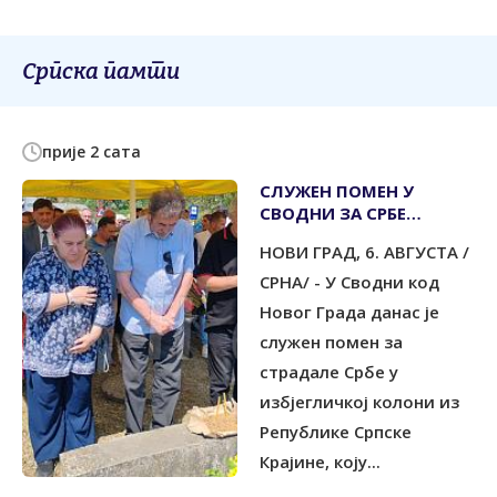
Српска памти
прије 2 сата
СЛУЖЕН ПОМЕН У
СВОДНИ ЗА СРБЕ
УБИЈЕНЕ У
НОВИ ГРАД, 6. АВГУСТА /
ИЗБЈЕГЛИЧКОЈ КОЛОНИ
1995.
СРНА/ - У Сводни код
Новог Града данас је
служен помен за
страдале Србе у
избјегличкој колони из
Републике Српске
Крајине, коју...