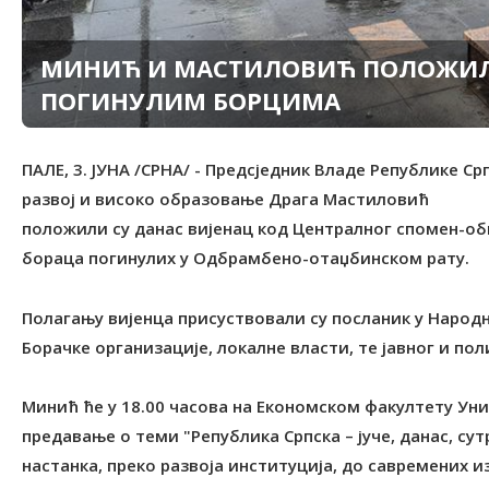
МИНИЋ И МАСТИЛОВИЋ ПОЛОЖИЛ
ПОГИНУЛИМ БОРЦИМА
ПАЛЕ, 3. ЈУНА /СРНА/ - Предсједник Владе Републике 
развој и високо образовање Драга Мастиловић
положили су данас вијенац код Централног спомен-оби
бораца погинулих у Одбрамбено-отаџбинском рату.
Полагању вијенца присуствовали су посланик у Народ
Борачке организације, локалне власти, те јавног и по
Минић ће у 18.00 часова на Економском факултету Ун
предавање о теми "Република Српска – јуче, данас, сут
настанка, преко развоја институција, до савремених и