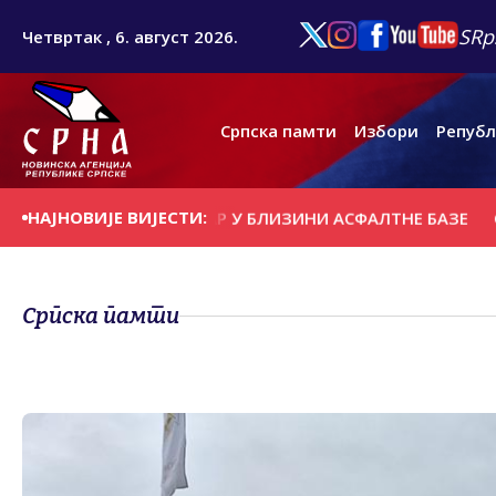
SRp
Четвртак , 6. август 2026.
Српска памти
Избори
Републ
НАЈНОВИЈЕ ВИЈЕСТИ:
ОНТРОЛОМ ПОЖАР У БЛИЗИНИ АСФАЛТНЕ БАЗЕ
ОТКРИВ
Српска памти