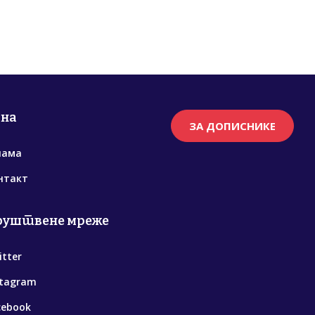
рна
ЗА ДОПИСНИКЕ
нама
нтакт
руштвене мреже
itter
stagram
cebook