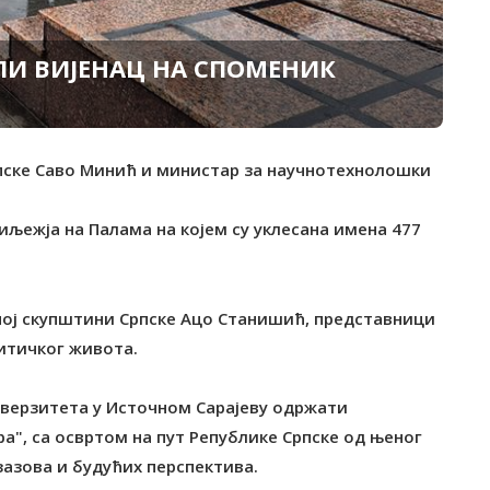
И ВИЈЕНАЦ НА СПОМЕНИК
Српске Саво Минић и министар за научнотехнолошки
љежја на Палама на којем су уклесана имена 477
ној скупштини Српске Ацо Станишић, представници
литичког живота.
иверзитета у Источном Сарајеву одржати
ра", са освртом на пут Републике Српске од њеног
зазова и будућих перспектива.